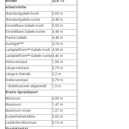
Modell
SLA-15
Arbeitshöhe
Standardgabeln-hoch
5,00 m
Standardgabeln-runter
4,48 m
Einstellbare Gabeln-hoch
5,00 m
Einstellbare Gabeln-runter
4,48 m
Flache Gabeln
4,48 m
Ausleger***
4,76 m
Ladeplattform**-Gabeln hoch
4,98 m
Ladeplattform**-Gabeln runter
4,46 m
Höhe-verstaut
1,98 m
Länge-verstaut
0,75 m
Länge-in Betrieb
2,2 m
Breite-verstaut
0,79 m
—Stabilisatoren abgesenkt
1,9 m
Breite-Spreizbasis*
Minimum
0,80 m
Maximum
1,47 m
Maximum innen
1,27 m
Bodenfreiheit-Mitte
0,05 m
Ladehöhe Minimum
0,15 m
Produktivität