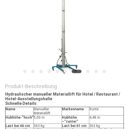
Produkt-Beschreibung
Hydraulischer manueller Materiallift für Hotel / Restaurant /
Hotel-Ausstellungshalle
Schnelle Details:
Name
Manueller
Markenname
Xunte
Materiallift
Hubhöhe-“hoch”
5,00 m
Hubhöhe
4,48 m
–“runter”
Last bei 46 cm
363 kg
Last bei 61 cm
363 kg