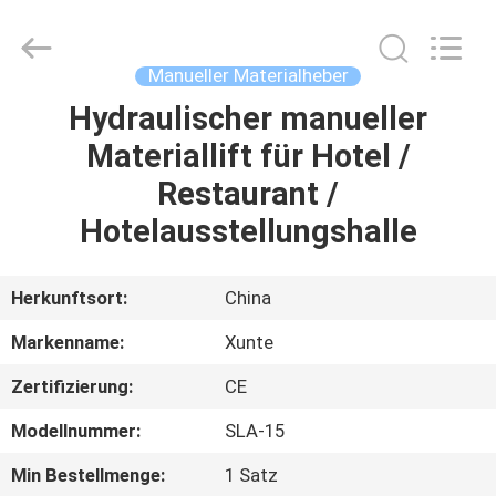
(SUZHOU)
MACHINERY
CO
LTD.
All
Manueller Materialheber
Rights
Reserved.
Hydraulischer manueller
ZU
Materiallift für Hotel /
HAUSE
Restaurant /
PRODUKTE
Hotelausstellungshalle
ÜBER
Herkunftsort:
China
UNS
Markenname:
Xunte
Zertifizierung:
CE
WERKSBESICHTIGUNG
Modellnummer:
SLA-15
QUALITÄTSKONTROLLE
Min Bestellmenge:
1 Satz