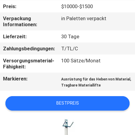
Preis:
$10000-$1500
KONTAKT
Verpackung
in Paletten verpackt
MIT
Informationen:
UNS
Lieferzeit:
30 Tage
Zahlungsbedingungen:
T/TL/C
NEUIGKEITEN
Versorgungsmaterial-
100 Sätze/Monat
Fähigkeit:
BITTE UM
Markieren:
,
Ausrüstung für das Heben von Material
EIN
Tragbare Materiallifte
ANGEBOT
BESTPREIS
SITEMAP
DATENSCHUTZRICHTLINIE