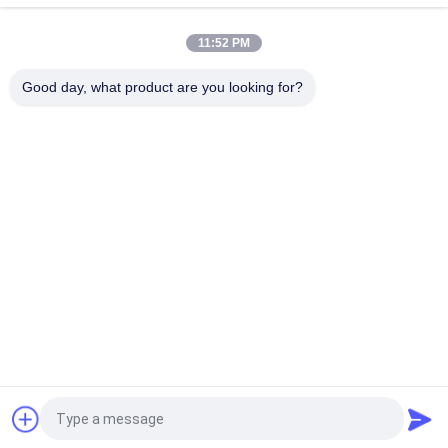
Hydraulischer manueller Materiallift für Hotel / Restaurant /
Hotelausstellungshalle
11:52 PM
Manuelle Materialhebe Handwindenheber
Good day, what product are you looking for?
Beliebte Kategorien
Alle
Hydraulische 
Selbstfahrende 
Liftplattform
Scherenhebebühne
Mobile 
Mini Scissor Lift
Scherenhebebühne
Vertikalhubplattform
Luftarbeitplattform
Elektrischer 
Boomaufzug
Auftrags-Pflücker
Fordern Sie ein Angebot