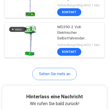
Verhandlungsfähig MOQ:1 Satz
KONTAKT
37
MD390-2 Voll-
Vertikalhubplattform
Elektrischer
Selbstfahrender
Vertikallift 230kg
Verhandlungsfähig MOQ:1 Satz
Tragfähigkeit
KONTAKT
108
Sehen Sie mehr an
Luftarbeitplattform
Hinterlass eine Nachricht
Wir rufen Sie bald zurück!