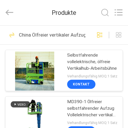
(SUZHOU)
MACHINERY
CO
Produkte
LTD.
All
Rights
Reserved.
ZU
115
China Ölfreier vertikaler Aufzug
HAUSE
Hydraulische
Liftplattform
Selbstfahrende
PRODUKTE
vollelektrische, ölfreie
Vertikalhub-Arbeitsbühne
ÜBER
Verhandlungsfähig MOQ:1 Satz
UNS
KONTAKT
54
selbstfahrende
MD390-1 Ölfreier
WERKSBESICHTIGUNG
selbstfahrender Aufzug
Scherenhebebühne
Vollelektrischer vertikaler
QUALITÄTSKONTROLLE
Aufzug
Verhandlungsfähig MOQ:1 Satz