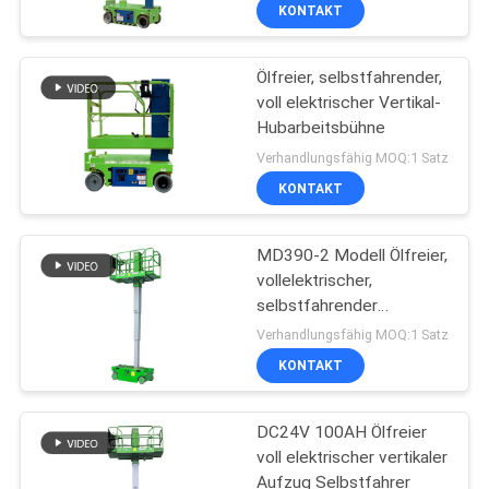
KONTAKT
KONTAKT
Ölfreier, selbstfahrender,
MIT
157
voll elektrischer Vertikal-
UNS
Hubarbeitsbühne
Mobile
Verhandlungsfähig MOQ:1 Satz
Scherenhebebühne
NEUIGKEITEN
KONTAKT
BITTE UM
MD390-2 Modell Ölfreier,
vollelektrischer,
EIN
selbstfahrender
26
ANGEBOT
Vertikalhubsteiger
Verhandlungsfähig MOQ:1 Satz
KONTAKT
Mini Scissor Lift
SITEMAP
DC24V 100AH Ölfreier
voll elektrischer vertikaler
DATENSCHUTZRICHTLINIE
Aufzug Selbstfahrer