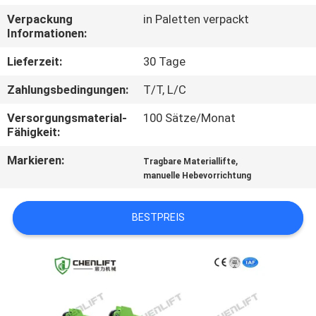
Verpackung
in Paletten verpackt
KONTAKT
Informationen:
MIT
Lieferzeit:
30 Tage
UNS
Zahlungsbedingungen:
T/T, L/C
Versorgungsmaterial-
100 Sätze/Monat
NEUIGKEITEN
Fähigkeit:
Markieren:
,
Tragbare Materiallifte
BITTE UM
manuelle Hebevorrichtung
EIN
ANGEBOT
BESTPREIS
SITEMAP
DATENSCHUTZRICHTLINIE