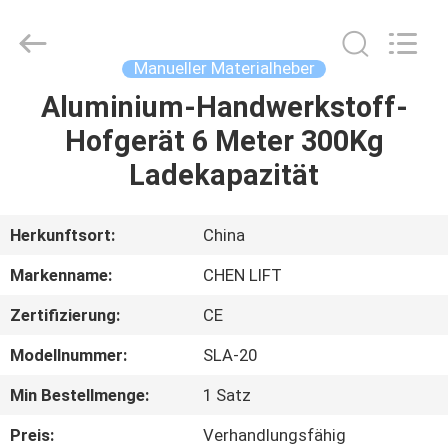
(SUZHOU)
MACHINERY
CO
LTD.
All
Manueller Materialheber
Rights
Reserved.
Aluminium-Handwerkstoff-
ZU
Hofgerät 6 Meter 300Kg
HAUSE
Ladekapazität
PRODUKTE
Herkunftsort:
China
ÜBER
Markenname:
CHEN LIFT
UNS
Zertifizierung:
CE
Modellnummer:
SLA-20
WERKSBESICHTIGUNG
Min Bestellmenge:
1 Satz
QUALITÄTSKONTROLLE
Preis:
Verhandlungsfähig