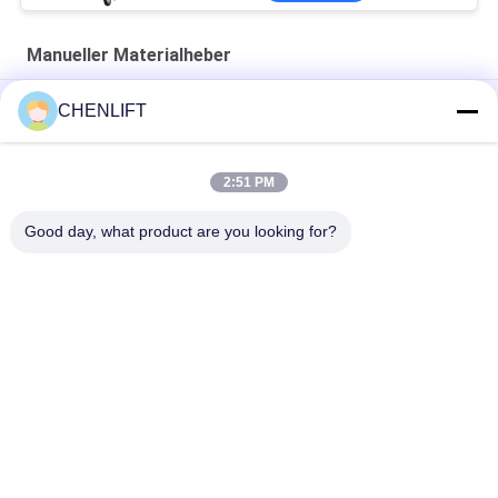
Manueller Materialheber
3.2m Plattformhöhe Manuelle Windenhebe mit 125 kg Last
CHENLIFT
Hydraulischer manueller Materiallift für Hotel / Restaurant /
Hotelausstellungshalle
2:51 PM
Manuelle Materialhebe Handwindenheber
Good day, what product are you looking for?
Beliebte Kategorien
Alle
Hydraulische 
Selbstfahrende 
Liftplattform
Scherenhebebühne
Mobile 
Mini Scissor Lift
Scherenhebebühne
Vertikalhubplattform
Luftarbeitplattform