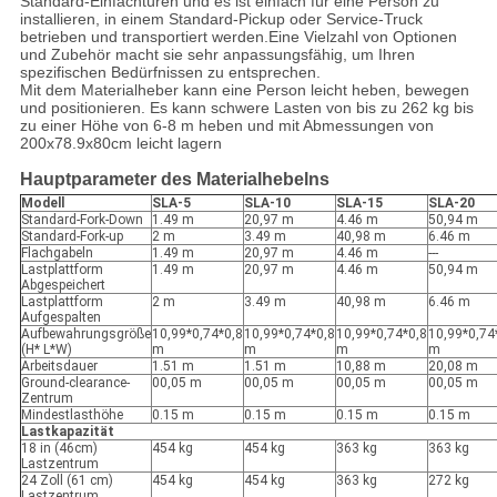
Standard-Einfachtüren und es ist einfach für eine Person zu
installieren, in einem Standard-Pickup oder Service-Truck
betrieben und transportiert werden.Eine Vielzahl von Optionen
und Zubehör macht sie sehr anpassungsfähig, um Ihren
spezifischen Bedürfnissen zu entsprechen.
Mit dem Materialheber kann eine Person leicht heben, bewegen
und positionieren. Es kann schwere Lasten von bis zu 262 kg bis
zu einer Höhe von 6-8 m heben und mit Abmessungen von
200x78.9x80cm leicht lagern
Hauptparameter des Materialhebelns
Modell
SLA-5
SLA-10
SLA-15
SLA-20
Standard-Fork-Down
1.49 m
20,97 m
4.46 m
50,94 m
Standard-Fork-up
2 m
3.49 m
40,98 m
6.46 m
Flachgabeln
1.49 m
20,97 m
4.46 m
---
Lastplattform
1.49 m
20,97 m
4.46 m
50,94 m
Abgespeichert
Lastplattform
2 m
3.49 m
40,98 m
6.46 m
Aufgespalten
Aufbewahrungsgröße
10,99*0,74*0,8
10,99*0,74*0,8
10,99*0,74*0,8
10,99*0,74
(H* L*W)
m
m
m
m
Arbeitsdauer
1.51 m
1.51 m
10,88 m
20,08 m
Ground-clearance-
00,05 m
00,05 m
00,05 m
00,05 m
Zentrum
Mindestlasthöhe
0.15 m
0.15 m
0.15 m
0.15 m
Lastkapazität
18 in (46cm)
454 kg
454 kg
363 kg
363 kg
Lastzentrum
24 Zoll (61 cm)
454 kg
454 kg
363 kg
272 kg
Lastzentrum