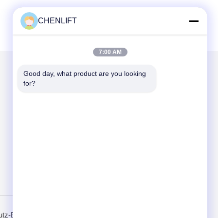
CHENLIFT
7:00 AM
Good day, what product are you looking 
Mailen Sie uns
for?
Send
utz-Bestimmungen
Mobile Seite