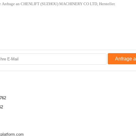
Anfrage 
762
62
tplatform.com