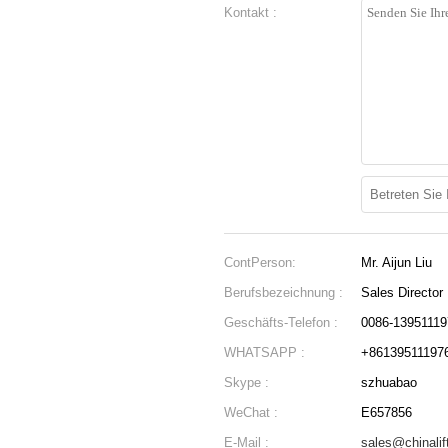
Kontakt :
ContPerson:
Mr. Aijun Liu
Berufsbezeichnung :
Sales Director
Geschäfts-Telefon :
0086-13951119
WHATSAPP :
+86139511197
Skype :
szhuabao
WeChat :
E657856
E-Mail :
sales@chinalif