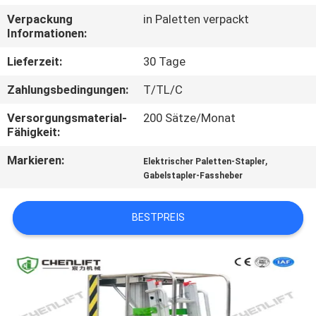
Verpackung
in Paletten verpackt
KONTAKT
Informationen:
MIT
Lieferzeit:
30 Tage
UNS
Zahlungsbedingungen:
T/TL/C
Versorgungsmaterial-
200 Sätze/Monat
NEUIGKEITEN
Fähigkeit:
Markieren:
,
Elektrischer Paletten-Stapler
BITTE UM
Gabelstapler-Fassheber
EIN
ANGEBOT
BESTPREIS
SITEMAP
DATENSCHUTZRICHTLINIE