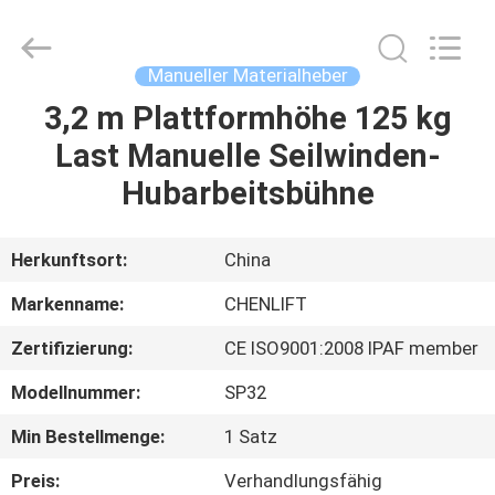
(SUZHOU)
MACHINERY
CO
LTD.
All
Manueller Materialheber
Rights
Reserved.
3,2 m Plattformhöhe 125 kg
ZU
Last Manuelle Seilwinden-
HAUSE
Hubarbeitsbühne
PRODUKTE
Herkunftsort:
China
ÜBER
Markenname:
CHENLIFT
UNS
Zertifizierung:
CE ISO9001:2008 IPAF member
Modellnummer:
SP32
WERKSBESICHTIGUNG
Min Bestellmenge:
1 Satz
QUALITÄTSKONTROLLE
Preis:
Verhandlungsfähig