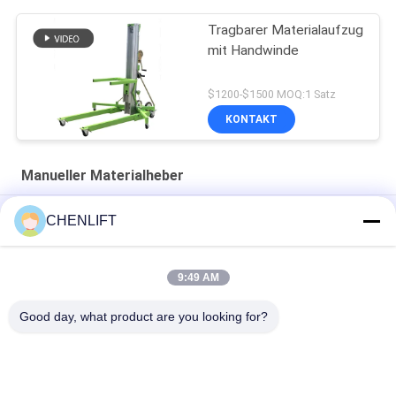
Tragbarer Materialaufzug
mit Handwinde
$1200-$1500 MOQ:1 Satz
KONTAKT
Manueller Materialheber
3.2m Plattformhöhe Manuelle Windenhebe mit 125 kg Last
CHENLIFT
Hydraulischer manueller Materiallift für Hotel / Restaurant /
Hotelausstellungshalle
9:49 AM
Manuelle Materialhebe Handwindenheber
Good day, what product are you looking for?
Beliebte Kategorien
Alle