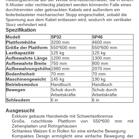
X-Muster oder rechteckig platziert werden könnenIm Falle eines
durchtrennten oder geknackten Kabels wird außerdem ein
federbelasteter mechanischer Stopp eingeschaltet, sobald die
Spannung aus dem Kabel entlassen wird, wodurch ein vertikaler
Sturz verhindert wird.
Spezifikation
Modell
SP32
SP46
Plattformhöhe
3200 mm
4600 mm
Größe der Plattform
550*600 mm
550*600 mm
Lastkapazität
125 kg
125 kg
Aufbewahrte Länge
1200 mm
1300 mm
Aufbewahrte Breite
750 mm
800 mm
Aufbewahrungshöhe
1980 mm
2070 mm
Bodenfreiheit
70 mm
70 mm
Maschinengewicht
145 kg
190 kg
Betriebsmodus
Handbuch
Handbuch
Bewegen
Schub durch
Schub durch
Arbeitskräfte
Arbeitskräfte
Schleudern
6 in
6 in
Ausgesucht
Exklusiv gebaute Handwinde mit Schwerlastbremse
Große, rutschfeste Plattform von 550*600 mm mit
Zehenplatten und Rohrgehäusen
Schlankes Walzen 6 in Rollen für eine einfache Bewegung
Kompaktes Design ermöglicht eine einfache Bewegung der