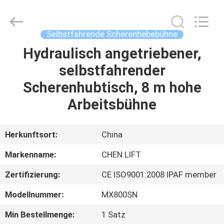
(SUZHOU)
MACHINERY
CO
LTD.
All
Selbstfahrende Scherenhebebühne
Rights
Reserved.
Hydraulisch angetriebener,
ZU
selbstfahrender
HAUSE
Scherenhubtisch, 8 m hohe
PRODUKTE
Arbeitsbühne
ÜBER
Herkunftsort:
China
UNS
Markenname:
CHEN LIFT
Zertifizierung:
CE ISO9001:2008 IPAF member
WERKSBESICHTIGUNG
Modellnummer:
MX800SN
QUALITÄTSKONTROLLE
Min Bestellmenge:
1 Satz