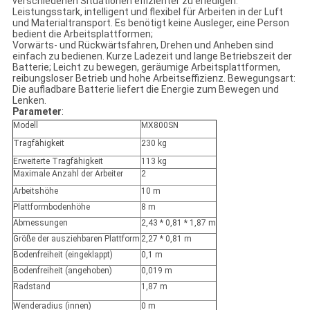
verschiedenen Situationen effizienter zu erledigen.
Leistungsstark, intelligent und flexibel für Arbeiten in der Luft
und Materialtransport. Es benötigt keine Ausleger, eine Person
bedient die Arbeitsplattformen;
Vorwärts- und Rückwärtsfahren, Drehen und Anheben sind
einfach zu bedienen. Kurze Ladezeit und lange Betriebszeit der
Batterie; Leicht zu bewegen, geräumige Arbeitsplattformen,
reibungsloser Betrieb und hohe Arbeitseffizienz. Bewegungsart:
Die aufladbare Batterie liefert die Energie zum Bewegen und
Lenken.
Parameter
:
Modell
MX800SN
Tragfähigkeit
230 kg
Erweiterte Tragfähigkeit
113 kg
Maximale Anzahl der Arbeiter
2
Arbeitshöhe
10 m
Plattformbodenhöhe
8 m
Abmessungen
2,43 * 0,81 * 1,87 m
Größe der ausziehbaren Plattform
2,27 * 0,81 m
Bodenfreiheit (eingeklappt)
0,1 m
Bodenfreiheit (angehoben)
0,019 m
Radstand
1,87 m
Wenderadius (innen)
0 m