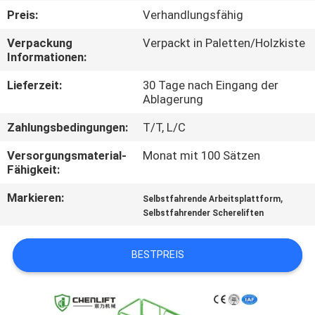
Preis:
Verhandlungsfähig
KONTAKT
Verpackung
Verpackt in Paletten/Holzkiste
MIT
Informationen:
UNS
Lieferzeit:
30 Tage nach Eingang der
Ablagerung
NEUIGKEITEN
Zahlungsbedingungen:
T/T, L/C
Versorgungsmaterial-
Monat mit 100 Sätzen
BITTE UM
Fähigkeit:
EIN
Markieren:
,
Selbstfahrende Arbeitsplattform
ANGEBOT
Selbstfahrender Schereliften
BESTPREIS
SITEMAP
DATENSCHUTZRICHTLINIE