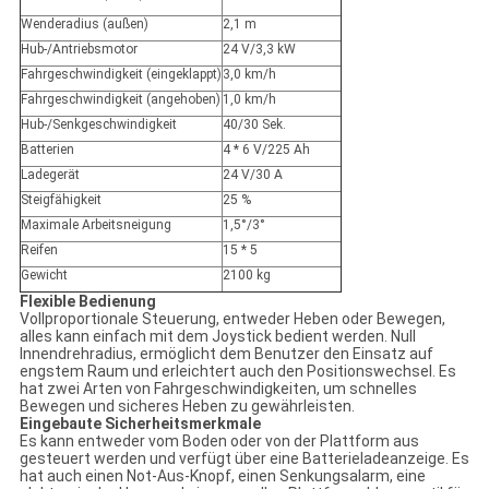
Wenderadius (außen)
2,1 m
Hub-/Antriebsmotor
24 V/3,3 kW
Fahrgeschwindigkeit (eingeklappt)
3,0 km/h
Fahrgeschwindigkeit (angehoben)
1,0 km/h
Hub-/Senkgeschwindigkeit
40/30 Sek.
Batterien
4 * 6 V/225 Ah
Ladegerät
24 V/30 A
Steigfähigkeit
25 %
Maximale Arbeitsneigung
1,5°/3°
Reifen
15 * 5
Gewicht
2100 kg
Flexible Bedienung
Vollproportionale Steuerung, entweder Heben oder Bewegen,
alles kann einfach mit dem Joystick bedient werden. Null
Innendrehradius, ermöglicht dem Benutzer den Einsatz auf
engstem Raum und erleichtert auch den Positionswechsel. Es
hat zwei Arten von Fahrgeschwindigkeiten, um schnelles
Bewegen und sicheres Heben zu gewährleisten.
Eingebaute Sicherheitsmerkmale
Es kann entweder vom Boden oder von der Plattform aus
gesteuert werden und verfügt über eine Batterieladeanzeige. Es
hat auch einen Not-Aus-Knopf, einen Senkungsalarm, eine