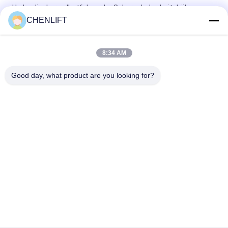
Hydraulischer selbstfahrender Scherenhubarbeitsbühne
Elektro X-lift 8 Meter 450 kg Tragfähigkeit
CHENLIFT
6m Plattformhöhe Selbstfahrende Scherenarbeitsbühne mit
Ausfahrbarer Plattform
8:34 AM
MC1000 12 m Arbeitshöhe Crawler Selbstfahrer-Schereheber
Good day, what product are you looking for?
Beliebte Kategorien
Alle
Hydraulische 
Selbstfahrende 
Liftplattform
Scherenhebebühne
Mobile 
Mini Scissor Lift
Scherenhebebühne
Vertikalhubplattform
Luftarbeitplattform
Elektrischer 
Boomaufzug
Auftrags-Pflücker