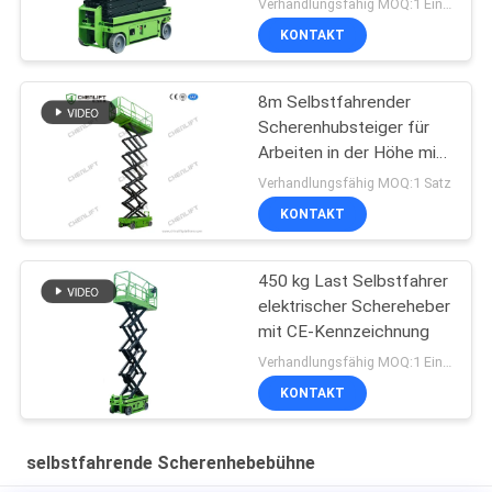
Verhandlungsfähig MOQ:1 Einheit
KONTAKT
8m Selbstfahrender
Scherenhubsteiger für
Arbeiten in der Höhe mit
230 kg Tragfähigkeit
Verhandlungsfähig MOQ:1 Satz
KONTAKT
450 kg Last Selbstfahrer
elektrischer Schereheber
mit CE-Kennzeichnung
Verhandlungsfähig MOQ:1 Einheit
KONTAKT
selbstfahrende Scherenhebebühne