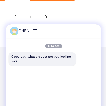
6
7
8
CHENLIFT
8:14 AM
Good day, what product are you looking 
for?
Mailen Sie uns