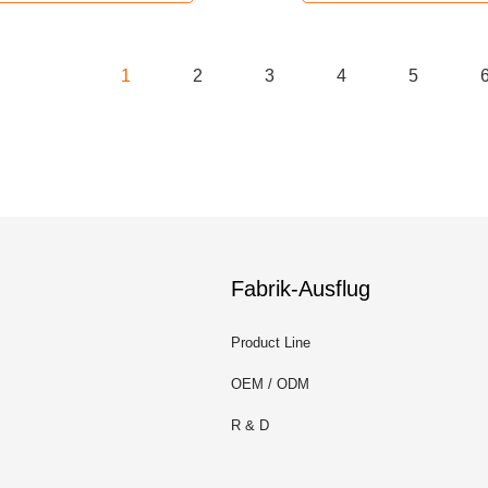
1
2
3
4
5
Fabrik-Ausflug
Product Line
OEM / ODM
R & D