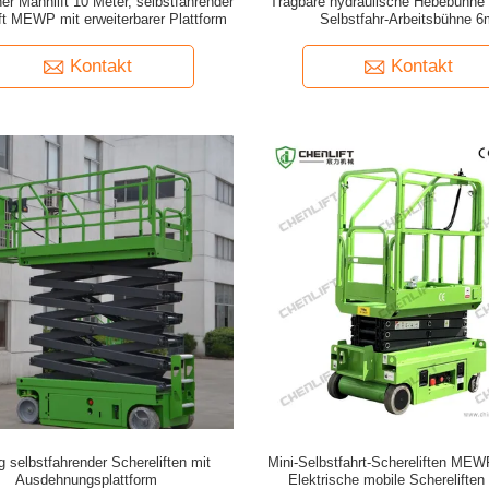
her Mannlift 10 Meter, selbstfahrender
Tragbare hydraulische Hebebühne
ft MEWP mit erweiterbarer Plattform
Selbstfahr-Arbeitsbühne 6
Kontakt
Kontakt
g selbstfahrender Schereliften mit
Mini-Selbstfahrt-Schereliften MEW
Ausdehnungsplattform
Elektrische mobile Schereliften