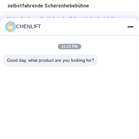
selbstfahrende Scherenhebebühne
Hydraulischer selbstfahrender Scherenhubarbeitsbühne
Elektro X-lift 8 Meter 450 kg Tragfähigkeit
CHENLIFT
6m Plattformhöhe Selbstfahrende Scherenarbeitsbühne mit
Ausfahrbarer Plattform
11:15 PM
MC1000 12 m Arbeitshöhe Crawler Selbstfahrer-Schereheber
Good day, what product are you looking for?
Beliebte Kategorien
Alle
Hydraulische 
Selbstfahrende 
Liftplattform
Scherenhebebühne
Mobile 
Mini Scissor Lift
Scherenhebebühne
Vertikalhubplattform
Luftarbeitplattform