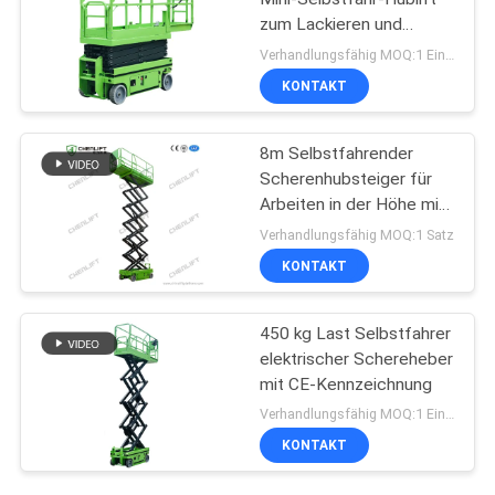
zum Lackieren und
Reinigen
Verhandlungsfähig MOQ:1 Einheit
KONTAKT
8m Selbstfahrender
Scherenhubsteiger für
Arbeiten in der Höhe mit
230 kg Tragfähigkeit
Verhandlungsfähig MOQ:1 Satz
KONTAKT
450 kg Last Selbstfahrer
elektrischer Schereheber
mit CE-Kennzeichnung
Verhandlungsfähig MOQ:1 Einheit
KONTAKT