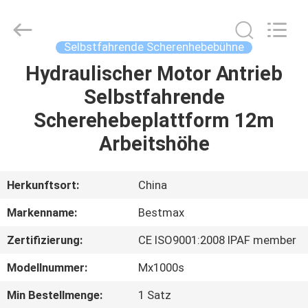
(SUZHOU)
MACHINERY
CO
LTD.
All
Selbstfahrende Scherenhebebühne
Rights
Reserved.
Hydraulischer Motor Antrieb
ZU
Selbstfahrende
HAUSE
Scherehebeplattform 12m
PRODUKTE
Arbeitshöhe
ÜBER
Herkunftsort:
China
UNS
Markenname:
Bestmax
Zertifizierung:
CE ISO9001:2008 IPAF member
WERKSBESICHTIGUNG
Modellnummer:
Mx1000s
QUALITÄTSKONTROLLE
Min Bestellmenge:
1 Satz