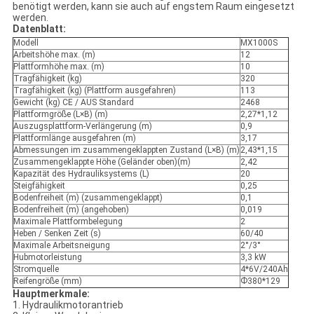
benötigt werden, kann sie auch auf engstem Raum eingesetzt
werden.
Datenblatt:
Modell
MX1000S
Arbeitshöhe max. (m)
12
Plattformhöhe max. (m)
10
Tragfähigkeit (kg)
320
Tragfähigkeit (kg) (Plattform ausgefahren)
113
Gewicht (kg) CE / AUS Standard
2468
Plattformgröße (L×B) (m)
2,27*1,12
Auszugsplattform-Verlängerung (m)
0,9
Plattformlänge ausgefahren (m)
3,17
Abmessungen im zusammengeklappten Zustand (L×B) (m)
2,43*1,15
Zusammengeklappte Höhe (Geländer oben)(m)
2,42
Kapazität des Hydrauliksystems (L)
20
Steigfähigkeit
0,25
Bodenfreiheit (m) (zusammengeklappt)
0,1
Bodenfreiheit (m) (angehoben)
0,019
Maximale Plattformbelegung
2
Heben / Senken Zeit (s)
60/40
Maximale Arbeitsneigung
2°/3°
Hubmotorleistung
3,3 kW
Stromquelle
4*6V/240Ah
Reifengröße (mm)
Ф380*129
Hauptmerkmale:
1. Hydraulikmotorantrieb