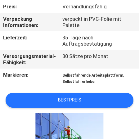
Preis:
Verhandlungsfähig
KONTAKT
Verpackung
verpackt in PVC-Folie mit
MIT
Informationen:
Palette
UNS
Lieferzeit:
35 Tage nach
Auftragsbestätigung
NEUIGKEITEN
Versorgungsmaterial-
30 Sätze pro Monat
Fähigkeit:
BITTE UM
Markieren:
,
Selbstfahrende Arbeitsplattform
Selbstfahrerheber
EIN
ANGEBOT
BESTPREIS
SITEMAP
DATENSCHUTZRICHTLINIE