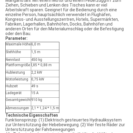
Manganstahl. Mit einem Motor und einem Federzuggriff zum
Ziehen, Schieben und Lenken des Tisches kann er viel
Arbeitskraft sparen. Geeignet für die Bedienung durch eine
einzelne Person, hauptsächlich verwendet in Flughäfen,
Kongress- und Ausstellungszentren, Hotels, Supermärkten,
Fabriken, Lagerhallen, Bahnhöfen, Docks, Bahnhöfen und
anderen Orten für den Materialumschlag oder die Befestigung
oder den Bau.
Parameter:
Maximale Höhe
6,0 m
Stehhöhe
1,5 m
Nennlast
450 kg
Plattformgröße
l,85 * 0,88 m
Hubleistung
2,2 kW
Motorleistung
0,75 kW
Hubzeit
49 s
Ladegerät
15 A
Gesamtgewicht
910 kg
Abmessungen
2,1 * 1,24 * 1,5 m
Technische Eigenschaften
Funktionsprinzip: (1) Elektrisch gesteuertes Hydrauliksystem
zur Unterstützung der Hebebewegung. (2) Vier feste Räder zur
Unterstützung der Fahrbewegungen