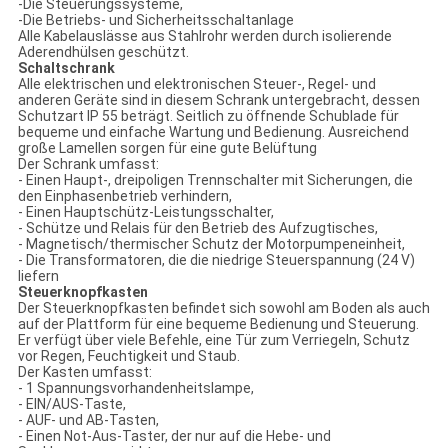
-Die Steuerungssysteme,
-Die Betriebs- und Sicherheitsschaltanlage
Alle Kabelauslässe aus Stahlrohr werden durch isolierende
Aderendhülsen geschützt.
Schaltschrank
Alle elektrischen und elektronischen Steuer-, Regel- und
anderen Geräte sind in diesem Schrank untergebracht, dessen
Schutzart IP 55 beträgt. Seitlich zu öffnende Schublade für
bequeme und einfache Wartung und Bedienung. Ausreichend
große Lamellen sorgen für eine gute Belüftung
Der Schrank umfasst:
- Einen Haupt-, dreipoligen Trennschalter mit Sicherungen, die
den Einphasenbetrieb verhindern,
- Einen Hauptschütz-Leistungsschalter,
- Schütze und Relais für den Betrieb des Aufzugtisches,
- Magnetisch/thermischer Schutz der Motorpumpeneinheit,
- Die Transformatoren, die die niedrige Steuerspannung (24 V)
liefern
Steuerknopfkasten
Der Steuerknopfkasten befindet sich sowohl am Boden als auch
auf der Plattform für eine bequeme Bedienung und Steuerung.
Er verfügt über viele Befehle, eine Tür zum Verriegeln, Schutz
vor Regen, Feuchtigkeit und Staub.
Der Kasten umfasst:
- 1 Spannungsvorhandenheitslampe,
- EIN/AUS-Taste,
- AUF- und AB-Tasten,
- Einen Not-Aus-Taster, der nur auf die Hebe- und