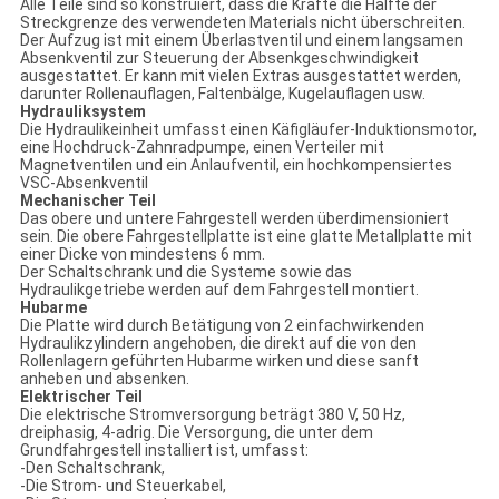
Alle Teile sind so konstruiert, dass die Kräfte die Hälfte der
Streckgrenze des verwendeten Materials nicht überschreiten.
Der Aufzug ist mit einem Überlastventil und einem langsamen
Absenkventil zur Steuerung der Absenkgeschwindigkeit
ausgestattet. Er kann mit vielen Extras ausgestattet werden,
darunter Rollenauflagen, Faltenbälge, Kugelauflagen usw.
Hydrauliksystem
Die Hydraulikeinheit umfasst einen Käfigläufer-Induktionsmotor,
eine Hochdruck-Zahnradpumpe, einen Verteiler mit
Magnetventilen und ein Anlaufventil, ein hochkompensiertes
VSC-Absenkventil
Mechanischer Teil
Das obere und untere Fahrgestell werden überdimensioniert
sein. Die obere Fahrgestellplatte ist eine glatte Metallplatte mit
einer Dicke von mindestens 6 mm.
Der Schaltschrank und die Systeme sowie das
Hydraulikgetriebe werden auf dem Fahrgestell montiert.
Hubarme
Die Platte wird durch Betätigung von 2 einfachwirkenden
Hydraulikzylindern angehoben, die direkt auf die von den
Rollenlagern geführten Hubarme wirken und diese sanft
anheben und absenken.
Elektrischer Teil
Die elektrische Stromversorgung beträgt 380 V, 50 Hz,
dreiphasig, 4-adrig. Die Versorgung, die unter dem
Grundfahrgestell installiert ist, umfasst:
-Den Schaltschrank,
-Die Strom- und Steuerkabel,