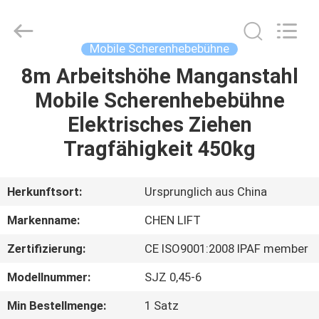
(SUZHOU)
MACHINERY
CO
LTD.
All
Mobile Scherenhebebühne
Rights
Reserved.
8m Arbeitshöhe Manganstahl
ZU
Mobile Scherenhebebühne
HAUSE
Elektrisches Ziehen
PRODUKTE
Tragfähigkeit 450kg
ÜBER
Herkunftsort:
Ursprunglich aus China
UNS
Markenname:
CHEN LIFT
Zertifizierung:
CE ISO9001:2008 IPAF member
WERKSBESICHTIGUNG
Modellnummer:
SJZ 0,45-6
QUALITÄTSKONTROLLE
Min Bestellmenge:
1 Satz