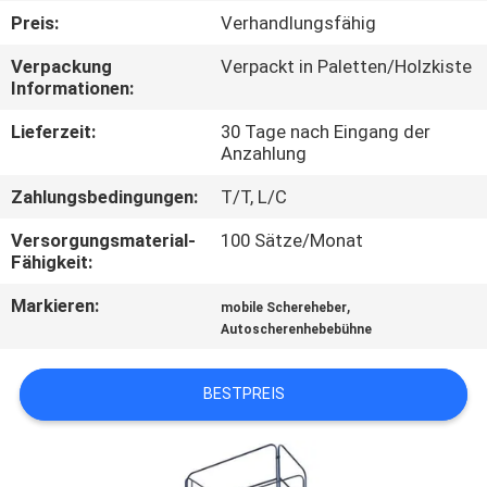
Preis:
Verhandlungsfähig
KONTAKT
Verpackung
Verpackt in Paletten/Holzkiste
MIT
Informationen:
UNS
Lieferzeit:
30 Tage nach Eingang der
Anzahlung
NEUIGKEITEN
Zahlungsbedingungen:
T/T, L/C
Versorgungsmaterial-
100 Sätze/Monat
BITTE UM
Fähigkeit:
EIN
Markieren:
,
mobile Schereheber
ANGEBOT
Autoscherenhebebühne
BESTPREIS
SITEMAP
DATENSCHUTZRICHTLINIE