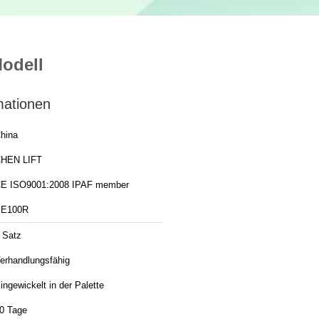
Modell
mationen
hina
HEN LIFT
CE ISO9001:2008 IPAF member
E100R
 Satz
erhandlungsfähig
ingewickelt in der Palette
0 Tage