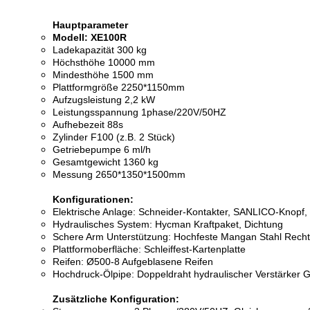
Hauptparameter
Modell: XE100R
Ladekapazität 300 kg
Höchsthöhe 10000 mm
Mindesthöhe 1500 mm
Plattformgröße 2250*1150mm
Aufzugsleistung 2,2 kW
Leistungsspannung 1phase/220V/50HZ
Aufhebezeit 88s
Zylinder F100 (z.B. 2 Stück)
Getriebepumpe 6 ml/h
Gesamtgewicht 1360 kg
Messung 2650*1350*1500mm
Konfigurationen:
Elektrische Anlage: Schneider-Kontakter, SANLICO-Knopf,
Hydraulisches System: Hycman Kraftpaket, Dichtung
Schere Arm Unterstützung: Hochfeste Mangan Stahl Rech
Plattformoberfläche: Schleiffest-Kartenplatte
Reifen: Ø500-8 Aufgeblasene Reifen
Hochdruck-Ölpipe: Doppeldraht hydraulischer Verstärker
Zusätzliche Konfiguration: