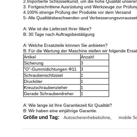
2.Importierte Schlüsselkunst, um die hohe Qualität unsere
3. Fortgeschrittene Ausrüstung und Werkzeuge zur Prüfung
4.100% strenge Prüfung der Produkte vor dem Versand
5- Alle Qualitätsbeschwerden und Verbesserungsvorausset
A: Wie ist die Lieferzeit Ihrer Ware?
B: 30 Tage nach Auftragsbestätigung
A: Welche Ersatzteile können Sie anbieten?
B: Für die Wartung der Maschine stellen wir folgende Ersat
Artikel
Anzahl
Sicherung
3
"O"-Gummidichtungen Φ11
3
Schraubenschlüssel
1
Drucköler
1
Kreuzschraubenzieher
1
Gerade Schraubendreher
1
A: Wie lange ist Ihre Garantiezeit für Qualität?
B: Wir haben eine einjährige Garantie.
Größe und Tag:
Autoscherenhebebühne
,
mobile S