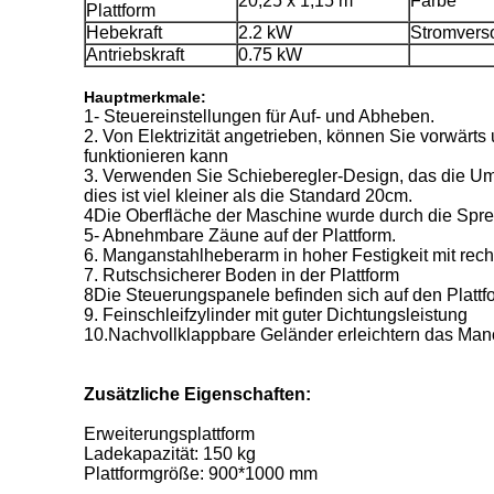
20,25 x 1,15 m
Farbe
Plattform
Hebekraft
2.2 kW
Stromvers
Antriebskraft
0.75 kW
Hauptmerkmale:
1- Steuereinstellungen für Auf- und Abheben.
2. Von Elektrizität angetrieben, können Sie vorwärt
funktionieren kann
3. Verwenden Sie Schieberegler-Design, das die Uml
dies ist viel kleiner als die Standard 20cm.
4Die Oberfläche der Maschine wurde durch die Spre
5- Abnehmbare Zäune auf der Plattform.
6. Manganstahlheberarm in hoher Festigkeit mit rec
7. Rutschsicherer Boden in der Plattform
8Die Steuerungspanele befinden sich auf den Platt
9. Feinschleifzylinder mit guter Dichtungsleistung
10.Nachvollklappbare Geländer erleichtern das Man
Zusätzliche Eigenschaften:
Erweiterungsplattform
Ladekapazität: 150 kg
Plattformgröße: 900*1000 mm