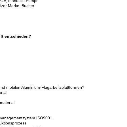
 24V; manuelle Pumpe
eizer Marke: Bucher
ift entschieden?
 und mobilen Aluminium-Flugarbeitsplattformen?
rial
mmaterial
tätsmanagementsystem ISO9001.
uktionsprozess