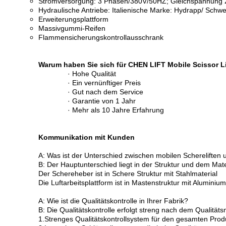
Stromversorgung: 3 Phasen/380V/50HZ; Gleichspannung
Hydraulische Antriebe: Italienische Marke: Hydrapp/ Schw
Erweiterungsplattform
Massivgummi-Reifen
Flammensicherungskontrollausschrank
Warum haben Sie sich für CHEN LIFT Mobile Scissor L
· Hohe Qualität
· Ein vernünftiger Preis
· Gut nach dem Service
· Garantie von 1 Jahr
· Mehr als 10 Jahre Erfahrung
Kommunikation mit Kunden
A: Was ist der Unterschied zwischen mobilen Schereliften
B: Der Hauptunterschied liegt in der Struktur und dem Mate
Der Schereheber ist in Schere Struktur mit Stahlmaterial
Die Luftarbeitsplattform ist in Mastenstruktur mit Aluminiu
A: Wie ist die Qualitätskontrolle in Ihrer Fabrik?
B: Die Qualitätskontrolle erfolgt streng nach dem Quali
1.Strenges Qualitätskontrollsystem für den gesamten Prod