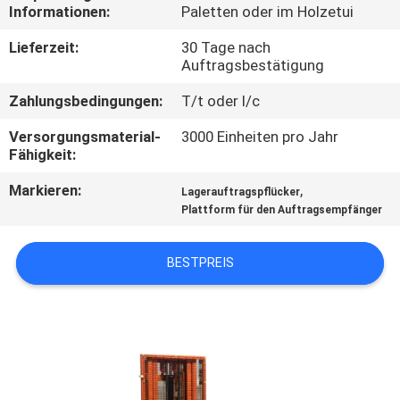
Informationen:
Paletten oder im Holzetui
KONTAKT
Lieferzeit:
30 Tage nach
MIT
Auftragsbestätigung
UNS
Zahlungsbedingungen:
T/t oder l/c
Versorgungsmaterial-
3000 Einheiten pro Jahr
NEUIGKEITEN
Fähigkeit:
Markieren:
,
Lagerauftragspflücker
BITTE UM
Plattform für den Auftragsempfänger
EIN
BESTPREIS
ANGEBOT
SITEMAP
DATENSCHUTZRICHTLINIE