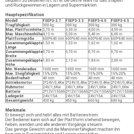
bequem zu bedienen ist, ist er die beste Wahl für das Stapeln
und Rückgewinnen in Lagern und Supermärkten.
Hauptspezifikation
Modell
FSEP3-2.7
FSEP3-3.3
FSEP3-4.0
FSEP3-4.5
Tragfähigkeit
300 kg
300 kg
300 kg
300 kg
Max. Plattformhöhe
2,70 m
3,30 m
4,00 m
4,50 m
Max. Maschinenhöhe
4,12 m
5,00 m
5,40 m
6,00 m
Plattformgröße
600*640 mm
600*640 mm
600*640 mm
600*640 mm
Zusammengeklappte
1,53 m
1,53 m
1,62 m
1,62 m
Länge
Zusammengeklappte
0,70 m
0,70 m
0,70 m
0,70 m
Breite
Zusammengeklappte
1,83 m
2,13 m
1,84 m
2,00 m
Höhe
Min. Wenderadius
1600 mm
1600 mm
1600 mm
1600 mm
Max. Steigfähigkeit
15%-20%
15%-20%
15%-20%
15%-20%
Bodenfreiheit
40 mm
40 mm
40 mm
40 mm
Antriebsmotor
2*24V/0,4Kw
2*24V/0,4Kw
2*24V/0,4Kw
2*24V/0,4Kw
Hubmotor
24V/1,6Kw
24V/1,6Kw
24V/1,6Kw
24V/1,6Kw
Batterie
2*12V/150Ah
2*12V/150Ah
2*12V/150Ah
2*12V/150Ah
Ladegerät
24V/15A
24V/15A
24V/15A
24V/15A
Gesamtgewicht
430 kg
450 kg
660 kg
680 kg
Merkmale:
Er bewegt sich und hebt alles mit Batteriestrom.
Der Bediener kann sich auf der Plattform stehend bewegen,
heben, wenden und alle anderen Vorgänge steuern.
Das geringe Gewicht und die Manövrierfähigkeit machen ihn