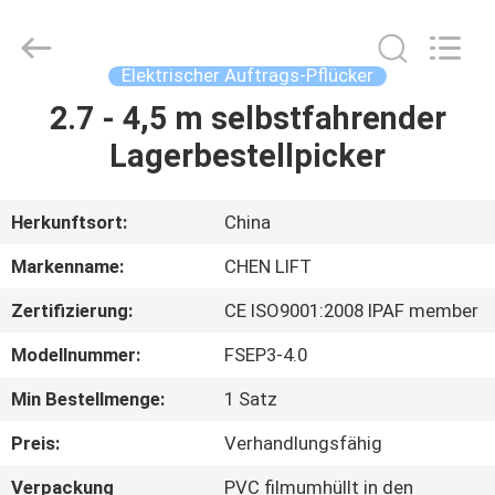
(SUZHOU)
MACHINERY
CO
LTD.
All
Elektrischer Auftrags-Pflücker
Rights
Reserved.
2.7 - 4,5 m selbstfahrender
ZU
Lagerbestellpicker
HAUSE
PRODUKTE
Herkunftsort:
China
Markenname:
CHEN LIFT
ÜBER
Zertifizierung:
CE ISO9001:2008 IPAF member
UNS
Modellnummer:
FSEP3-4.0
WERKSBESICHTIGUNG
Min Bestellmenge:
1 Satz
Preis:
Verhandlungsfähig
QUALITÄTSKONTROLLE
Verpackung
PVC filmumhüllt in den