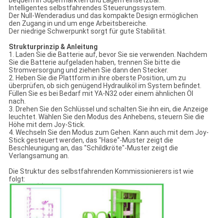
bequem in Supermärkten und Lagern einsetzbar.
Intelligentes selbstfahrendes Steuerungssystem.
Der Null-Wenderadius und das kompakte Design ermöglichen
den Zugang in und um enge Arbeitsbereiche.
Der niedrige Schwerpunkt sorgt für gute Stabilität.
Strukturprinzip & Anleitung
1. Laden Sie die Batterie auf, bevor Sie sie verwenden. Nachdem
Sie die Batterie aufgeladen haben, trennen Sie bitte die
Stromversorgung und ziehen Sie dann den Stecker.
2. Heben Sie die Plattform in ihre oberste Position, um zu
überprüfen, ob sich genügend Hydrauliköl im System befindet.
Füllen Sie es bei Bedarf mit YA-N32 oder einem ähnlichen Öl
nach.
3. Drehen Sie den Schlüssel und schalten Sie ihn ein, die Anzeige
leuchtet. Wählen Sie den Modus des Anhebens, steuern Sie die
Höhe mit dem Joy-Stick.
4. Wechseln Sie den Modus zum Gehen. Kann auch mit dem Joy-
Stick gesteuert werden, das "Hase"-Muster zeigt die
Beschleunigung an, das "Schildkröte"-Muster zeigt die
Verlangsamung an.
Die Struktur des selbstfahrenden Kommissionierers ist wie
folgt: