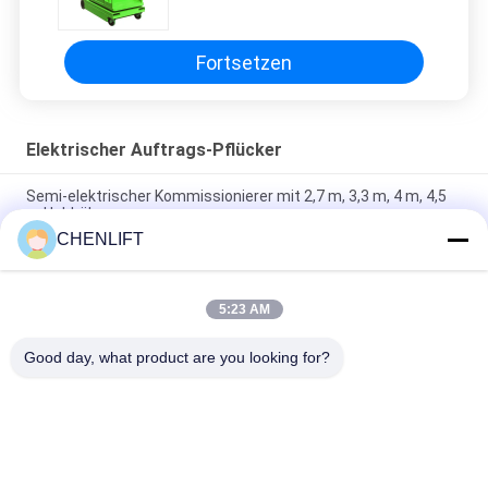
Fortsetzen
Elektrischer Auftrags-Pflücker
Semi-elektrischer Kommissionierer mit 2,7 m, 3,3 m, 4 m, 4,5
m Hubhöhe
CHENLIFT
FSEP Modell Selbstfahrender vollelektrischer Arbeitsbühnen-
Kommissionierer, kundenspezifische Farbe
5:23 AM
Selbstfahrender Kommissionierer für Luftaufnahmen,
vollelektrisch
Good day, what product are you looking for?
Beliebte Kategorien
Alle
Hydraulische 
Selbstfahrende 
Liftplattform
Scherenhebebühne