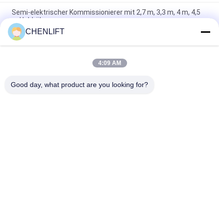
Semi-elektrischer Kommissionierer mit 2,7 m, 3,3 m, 4 m, 4,5
m Hubhöhe
CHENLIFT
FSEP Modell Selbstfahrender vollelektrischer Arbeitsbühnen-
Kommissionierer, kundenspezifische Farbe
4:09 AM
Selbstfahrender Kommissionierer für Luftaufnahmen,
vollelektrisch
Good day, what product are you looking for?
Beliebte Kategorien
Alle
Hydraulische 
Selbstfahrende 
Liftplattform
Scherenhebebühne
Mobile 
Mini Scissor Lift
Scherenhebebühne
Vertikalhubplattform
Luftarbeitplattform