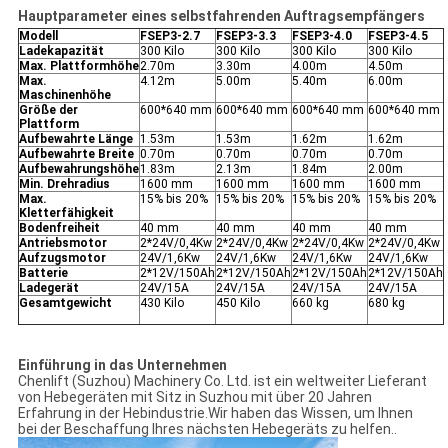
Hauptparameter eines selbstfahrenden Auftragsempfängers
Modell
FSEP3-2.7
FSEP3-3.3
FSEP3-4.0
FSEP3-4.5
Ladekapazität
300 Kilo
300 Kilo
300 Kilo
300 Kilo
Max. Plattformhöhe
2.70m
3.30m
4.00m
4.50m
Max.
4.12m
5.00m
5.40m
6.00m
Maschinenhöhe
Größe der
600*640 mm
600*640 mm
600*640 mm
600*640 mm
Plattform
Aufbewahrte Länge
1.53m
1.53m
1.62m
1.62m
Aufbewahrte Breite
0.70m
0.70m
0.70m
0.70m
Aufbewahrungshöhe
1.83m
2.13m
1.84m
2.00m
Min. Drehradius
1600 mm
1600 mm
1600 mm
1600 mm
Max.
15% bis 20%
15% bis 20%
15% bis 20%
15% bis 20%
Kletterfähigkeit
Bodenfreiheit
40 mm
40 mm
40 mm
40 mm
Antriebsmotor
2*24V/0,4Kw
2*24V/0,4Kw
2*24V/0,4Kw
2*24V/0,4Kw
Aufzugsmotor
24V/1,6Kw
24V/1,6Kw
24V/1,6Kw
24V/1,6Kw
Batterie
2*12V/150Ah
2*12V/150Ah
2*12V/150Ah
2*12V/150Ah
Ladegerät
24V/15A
24V/15A
24V/15A
24V/15A
Gesamtgewicht
430 Kilo
450 Kilo
660 kg
680 kg
Einführung in das Unternehmen
Chenlift (Suzhou) Machinery Co. Ltd. ist ein weltweiter Lieferant
von Hebegeräten mit Sitz in Suzhou mit über 20 Jahren
Erfahrung in der Hebindustrie.Wir haben das Wissen, um Ihnen
bei der Beschaffung Ihres nächsten Hebegeräts zu helfen..