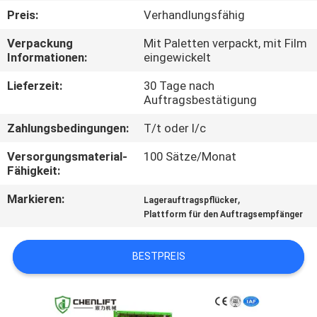
Preis:
Verhandlungsfähig
KONTAKT
Verpackung
Mit Paletten verpackt, mit Film
MIT
Informationen:
eingewickelt
UNS
Lieferzeit:
30 Tage nach
Auftragsbestätigung
NEUIGKEITEN
Zahlungsbedingungen:
T/t oder l/c
Versorgungsmaterial-
100 Sätze/Monat
BITTE UM
Fähigkeit:
EIN
Markieren:
,
Lagerauftragspflücker
ANGEBOT
Plattform für den Auftragsempfänger
BESTPREIS
SITEMAP
DATENSCHUTZRICHTLINIE