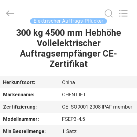
(SUZHOU)
MACHINERY
CO
LTD.
All
Elektrischer Auftrags-Pflücker
Rights
Reserved.
300 kg 4500 mm Hebhöhe
ZU
Vollelektrischer
HAUSE
Auftragsempfänger CE-
PRODUKTE
Zertifikat
ÜBER
Herkunftsort:
China
UNS
Markenname:
CHEN LIFT
Zertifizierung:
CE ISO9001:2008 IPAF member
WERKSBESICHTIGUNG
Modellnummer:
FSEP3-4.5
QUALITÄTSKONTROLLE
Min Bestellmenge:
1 Satz