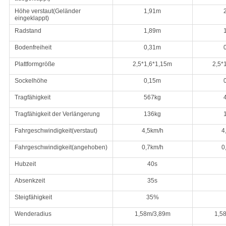
Höhe verstaut
(
Geländer
1,91m
eingeklappt
)
Radstand
1,89m
Bodenfreiheit
0,31m
Plattformgröße
2,5*1,6*1,15m
2,5*
Sockelhöhe
0,15m
Tragfähigkeit
567kg
Tragfähigkeit der Verlängerung
136kg
Fahrgeschwindigkeit
(
verstaut
)
4,5km/h
4
Fahrgeschwindigkeit
(
angehoben
)
0,7km/h
0
Hubzeit
40s
Absenkzeit
35s
Steigfähigkeit
35%
Wenderadius
1,58m/3,89m
1,5