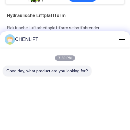
Hydraulische Liftplattform
Elektrische Luftarbeitsplattform selbstfahrender
Schereheber
CHENLIFT
10m Hydraulische Liftplattform Elektrische selbstfahrende
Schere Lift mit Erweiterungsplattform 450Kg Belastung
7:30 PM
10 Meter Hydraulische Aufzugsplattform Aluminium-
Flugarbeitsplattform Doppelmast
Good day, what product are you looking for?
Beliebte Kategorien
Alle
Hydraulische 
Selbstfahrende 
Liftplattform
Scherenhebebühne
Mobile 
Mini Scissor Lift
Scherenhebebühne