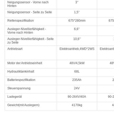
Neigungssensor - Vorne nach
3°
Hinten
Neigungssensor - Seite zu Seite
1,5°
Reifenspezifikation
675*280mm
67
Ausleger-Nivellierfähigkeit -
6,6°
Vorne nach Hinten
Ausleger-Nivellierfähigkeit - Seite
10,6°
zu Seite
Antriebsart
Elektroantrieb
,
4WD*2WS
Elektroant
Motor der Antriebseinheit
48V/4,5kW
48
Hydrauliktankinhalt
68L
Batteriespezifikation
235Ah
Steuerspannung
24V
Ladegerät
90-264V/40A
90-
Gewicht
(
mit Auslegern
)
4170kg
4