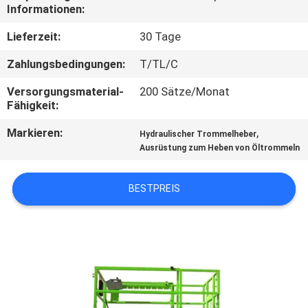
Informationen:
KONTAKT
Lieferzeit:
30 Tage
MIT
Zahlungsbedingungen:
T/TL/C
UNS
Versorgungsmaterial-
200 Sätze/Monat
Fähigkeit:
NEUIGKEITEN
Markieren:
,
Hydraulischer Trommelheber
Ausrüstung zum Heben von Öltrommeln
BITTE UM
EIN
BESTPREIS
ANGEBOT
SITEMAP
DATENSCHUTZRICHTLINIE