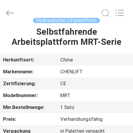
(SUZHOU)
MACHINERY
CO
LTD.
All
Hydraulische Liftplattform
Rights
Reserved.
Selbstfahrende
ZU
Arbeitsplattform MRT-Serie
HAUSE
PRODUKTE
Herkunftsort:
China
Markenname:
CHENLIFT
ÜBER
Zertifizierung:
CE
UNS
Modellnummer:
MRT
WERKSBESICHTIGUNG
Min Bestellmenge:
1 Satz
Preis:
Verhandlungsfähig
QUALITÄTSKONTROLLE
Verpackung
in Paletten verpackt