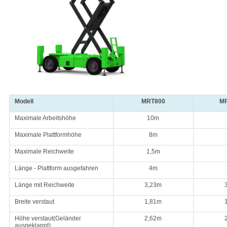
Modell
MRT800
M
Maximale Arbeitshöhe
10m
Maximale Plattformhöhe
8m
Maximale Reichweite
1,5m
Länge - Plattform ausgefahren
4m
Länge mit Reichweite
3,23m
Breite verstaut
1,81m
Höhe verstaut
(
Geländer
2,62m
ausgeklappt
)