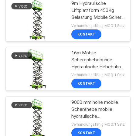
9m Hydraulische
Liftplattform 450Kg
Belastung Mobile Schere
Lift
Verhandlungsfähig MOQ:1 Satz
KONTAKT
16m Mobile
Scherenhebebühne
Hydraulische Hebebühne
mit
Verhandlungsfähig MOQ:1 Satz
Verlängerungsplattform
KONTAKT
9000 mm hohe mobile
Scherehebe mobile
hydraulische
Hebeplattform zur
Verhandlungsfähig MOQ:1 Satz
Reinigung
KONTAKT