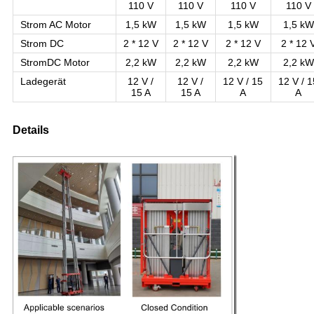
110 V
110 V
110 V
110 V
Strom AC Motor
1,5 kW
1,5 kW
1,5 kW
1,5 kW
Strom DC
2 * 12 V
2 * 12 V
2 * 12 V
2 * 12 
StromDC Motor
2,2 kW
2,2 kW
2,2 kW
2,2 kW
Ladegerät
12 V /
12 V /
12 V / 15
12 V / 
15 A
15 A
A
A
Details