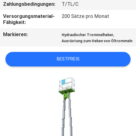
Zahlungsbedingungen:
T/TL/C
KONTAKT
Versorgungsmaterial-
200 Sätze pro Monat
MIT
Fähigkeit:
UNS
Markieren:
,
Hydraulischer Trommelheber
Ausrüstung zum Heben von Öltrommeln
NEUIGKEITEN
BESTPREIS
BITTE UM
EIN
ANGEBOT
SITEMAP
DATENSCHUTZRICHTLINIE