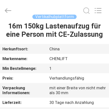
(SUZHOU)
MACHINERY
CO
LTD.
All
Vertikalhubplattform
Rights
Reserved.
16m 150kg Lastenaufzug für
ZU
eine Person mit CE-Zulassung
HAUSE
PRODUKTE
Herkunftsort:
China
Markenname:
CHENLIFT
ÜBER
Min Bestellmenge:
1
UNS
Preis:
Verhandlungsfähig
WERKSBESICHTIGUNG
Verpackung
mit einer Breite von nicht mehr
Informationen:
als 30 mm
Lieferzeit:
30 Tage nach Anzahlung
QUALITÄTSKONTROLLE