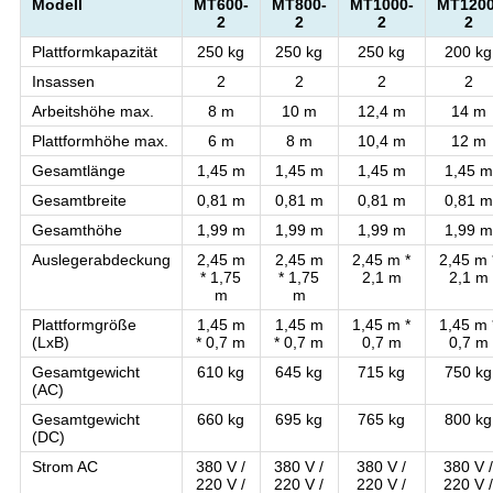
Modell
MT600-
MT800-
MT1000-
MT1200
2
2
2
2
Plattformkapazität
250 kg
250 kg
250 kg
200 kg
Insassen
2
2
2
2
Arbeitshöhe max.
8 m
10 m
12,4 m
14 m
Plattformhöhe max.
6 m
8 m
10,4 m
12 m
Gesamtlänge
1,45 m
1,45 m
1,45 m
1,45 m
Gesamtbreite
0,81 m
0,81 m
0,81 m
0,81 m
Gesamthöhe
1,99 m
1,99 m
1,99 m
1,99 m
Auslegerabdeckung
2,45 m
2,45 m
2,45 m *
2,45 m 
* 1,75
* 1,75
2,1 m
2,1 m
m
m
Plattformgröße
1,45 m
1,45 m
1,45 m *
1,45 m 
(LxB)
* 0,7 m
* 0,7 m
0,7 m
0,7 m
Gesamtgewicht
610 kg
645 kg
715 kg
750 kg
(AC)
Gesamtgewicht
660 kg
695 kg
765 kg
800 kg
(DC)
Strom AC
380 V /
380 V /
380 V /
380 V 
220 V /
220 V /
220 V /
220 V 