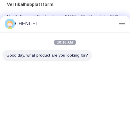
Vertikalhubplattform
Mobile Einmast-Elektro-Vertikallift 10m Plattformhöhe 130kg
Tragfähigkeit
CHENLIFT
Doppelmast-Handhub-Vertikalhubarbeitsbühne für 10 m
Plattformhöhe
10:18 AM
Stehmastenlift mit 7,5 Metern Höhe
Good day, what product are you looking for?
Beliebte Kategorien
Alle
Hydraulische 
Selbstfahrende 
Liftplattform
Scherenhebebühne
Mobile 
Mini Scissor Lift
Scherenhebebühne
Vertikalhubplattform
Luftarbeitplattform