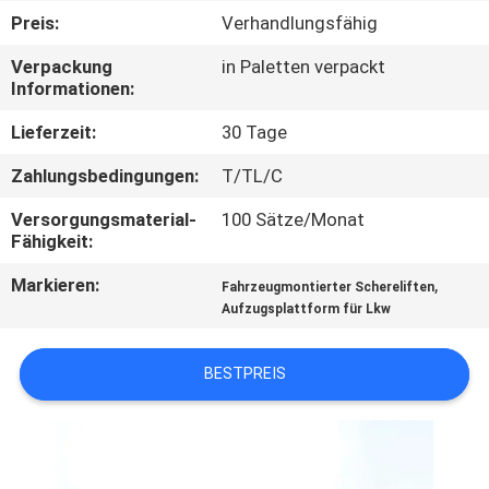
Preis:
Verhandlungsfähig
KONTAKT
Verpackung
in Paletten verpackt
MIT
Informationen:
UNS
Lieferzeit:
30 Tage
Zahlungsbedingungen:
T/TL/C
NEUIGKEITEN
Versorgungsmaterial-
100 Sätze/Monat
Fähigkeit:
BITTE UM
Markieren:
,
Fahrzeugmontierter Schereliften
EIN
Aufzugsplattform für Lkw
ANGEBOT
BESTPREIS
SITEMAP
DATENSCHUTZRICHTLINIE