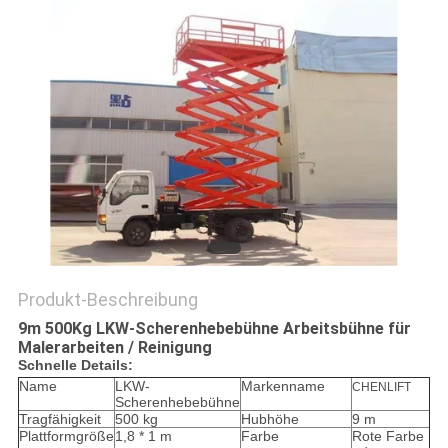
Produkt-Beschreibung
9m 500Kg LKW-Scherenhebebühne Arbeitsbühne für
Malerarbeiten / Reinigung​
Schnelle Details:
Name
LKW-
Markenname
CHENLIFT
Scherenhebebühne
Tragfähigkeit
500 kg
Hubhöhe
9 m
Plattformgröße
1,8 * 1 m
Farbe
Rote Farbe