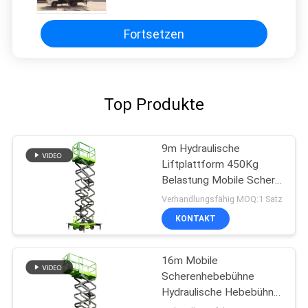
Fortsetzen
Top Produkte
9m Hydraulische
Liftplattform 450Kg
Belastung Mobile Schere
Lift
Verhandlungsfähig MOQ:1 Satz
KONTAKT
16m Mobile
Scherenhebebühne
Hydraulische Hebebühne