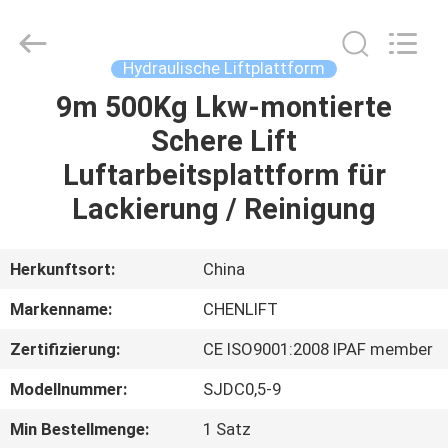
(SUZHOU)
MACHINERY
CO
LTD.
All
Hydraulische Liftplattform
Rights
Reserved.
9m 500Kg Lkw-montierte
ZU
Schere Lift
HAUSE
Luftarbeitsplattform für
PRODUKTE
Lackierung / Reinigung
ÜBER
Herkunftsort:
China
UNS
Markenname:
CHENLIFT
Zertifizierung:
CE ISO9001:2008 IPAF member
WERKSBESICHTIGUNG
Modellnummer:
SJDC0,5-9
QUALITÄTSKONTROLLE
Min Bestellmenge:
1 Satz