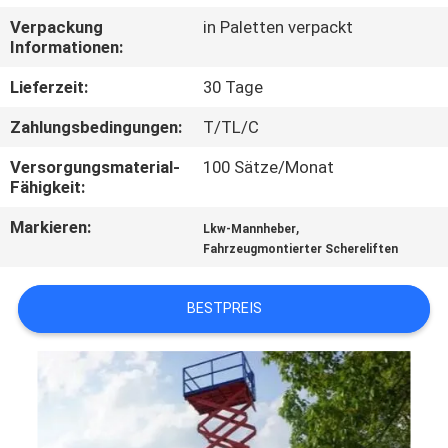
Verpackung
in Paletten verpackt
KONTAKT
Informationen:
MIT
Lieferzeit:
30 Tage
UNS
Zahlungsbedingungen:
T/TL/C
Versorgungsmaterial-
100 Sätze/Monat
NEUIGKEITEN
Fähigkeit:
Markieren:
,
Lkw-Mannheber
BITTE UM
Fahrzeugmontierter Schereliften
EIN
ANGEBOT
BESTPREIS
SITEMAP
DATENSCHUTZRICHTLINIE