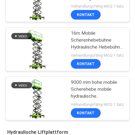
Lift
Verhandlungsfähig MOQ:1 Satz
KONTAKT
16m Mobile
Scherenhebebühne
Hydraulische Hebebühne
mit
Verhandlungsfähig MOQ:1 Satz
Verlängerungsplattform
KONTAKT
9000 mm hohe mobile
Scherehebe mobile
hydraulische
Hebeplattform zur
Verhandlungsfähig MOQ:1 Satz
Reinigung
KONTAKT
Hydraulische Liftplattform