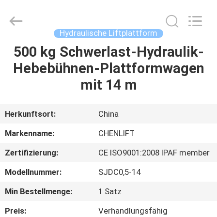
(SUZHOU)
MACHINERY
CO
LTD.
All
Hydraulische Liftplattform
Rights
Reserved.
500 kg Schwerlast-Hydraulik-
ZU
Hebebühnen-Plattformwagen
HAUSE
mit 14 m
PRODUKTE
Herkunftsort:
China
ÜBER
Markenname:
CHENLIFT
UNS
Zertifizierung:
CE ISO9001:2008 IPAF member
Modellnummer:
SJDC0,5-14
WERKSBESICHTIGUNG
Min Bestellmenge:
1 Satz
QUALITÄTSKONTROLLE
Preis:
Verhandlungsfähig