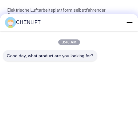
Elektrische Luftarbeitsplattform selbstfahrender
Schereheber
CHENLIFT
10m Hydraulische Liftplattform Elektrische selbstfahrende
Schere Lift mit Erweiterungsplattform 450Kg Belastung
3:40 AM
10 Meter Hydraulische Aufzugsplattform Aluminium-
Flugarbeitsplattform Doppelmast
Good day, what product are you looking for?
Beliebte Kategorien
Alle
Hydraulische 
Selbstfahrende 
Liftplattform
Scherenhebebühne
Mobile 
Mini Scissor Lift
Scherenhebebühne
Vertikalhubplattform
Luftarbeitplattform