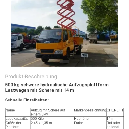
Produkt-Beschreibung
500 kg schwere hydraulische Aufzugsplattform
Lastwagen mit Schere mit 14 m
Schnelle Einzelheiten:
Name
Aufzug mit Schere auf
Markenbezeichnung
CHENLIFT
einem Lkw
Ladekapazität
500 Kilo
Hebhöhe
14 m
Größe der
2.45 x 1,35 m
Farbe
Rot oder
Plattform
optional