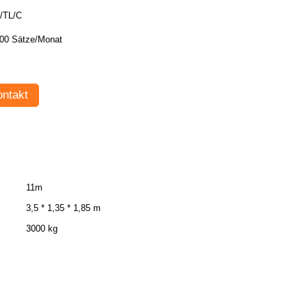
/TL/C
00 Sätze/Monat
ntakt
11m
3,5 * 1,35 * 1,85 m
3000 kg