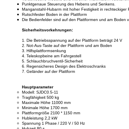
Punktgenaue Steuerung des Hebens und Senkens.
Manganstahl-Hubarm mit hoher Festigkeit in rechteckiger
Rutschfester Boden in der Plattform
Die Bedienfelder sind auf den Plattformen und am Boden v
Sicherheitsvorkehrungen:
1. Die Betriebsspannung auf der Plattform beträgt 24 V
2. Not-Aus-Taste auf der Plattform und am Boden
3. Hilfsplattformsenkung
4. Teleskopbeine am Fahrgestell
5. Schlauchbruchventil-Sicherheit
6. Regensicheres Design des Elektroschranks
7. Geländer auf der Plattform
Hauptparameter
Modell: SJDC0.5-11
Tragfähigkeit 500 kg
Maximale Höhe 11000 mm
Minimale Höhe 1700 mm
Plattformgröße 2100 * 1150 mm
Hubleistung 2,2 kW
Spannung 1 Phase / 220 V / 50 Hz
Hubzeit 80 s