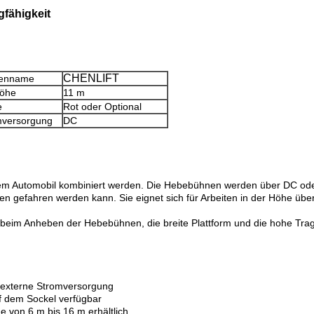
ähigkeit​
CHENLIFT
enname
öhe
11 m
e
Rot oder Optional
mversorgung
DC
em Automobil kombiniert werden. Die Hebebühnen werden über DC ode
en gefahren werden kann. Sie eignet sich für Arbeiten in der Höhe üb
ät beim Anheben der Hebebühnen, die breite Plattform und die hohe Trag
 externe Stromversorgung
uf dem Sockel verfügbar
e von 6 m bis 16 m erhältlich