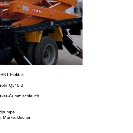
HNT-Elektrik
krohr Q345 B
tärker-Gummischlauch
andpumpe
er Marke: Bucher