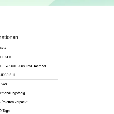
mationen
hina
HENLIFT
CE ISO9001:2008 IPAF member
JDC0.5-11
 Satz
erhandlungsfähig
n Paletten verpackt
0 Tage