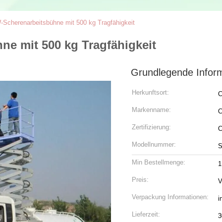
-Scherenarbeitsbühne mit 500 kg Tragfähigkeit
e mit 500 kg Tragfähigkeit
Grundlegende Infor
Herkunftsort:
C
Markenname:
C
Zertifizierung:
Modellnummer:
S
Min Bestellmenge:
1
Preis:
V
Verpackung Informationen:
i
Lieferzeit:
3