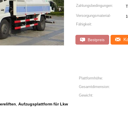
Zahlungsbedingungen:
T
Versorgungsmaterial-
1
Fähigkeit:
Ko
Bestpreis
Plattformhöhe:
Gesamtdimension:
Gewicht:
reliften
Aufzugsplattform für Lkw
,