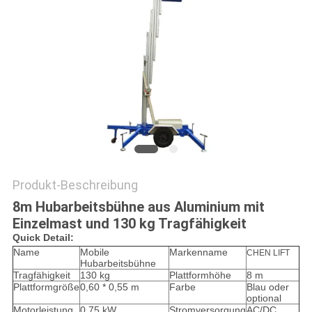
Produkt-Beschreibung
8m Hubarbeitsbühne aus Aluminium mit
Einzelmast und 130 kg Tragfähigkeit
Q
uick Detail:
Name
Mobile
Markenname
CHEN LIFT
Hubarbeitsbühne
Tragfähigkeit
130 kg
Plattformhöhe
8 m
Plattformgröße
0,60 * 0,55 m
Farbe
Blau oder
optional
Motorleistung
0,75 kW
Stromversorgung
AC/DC