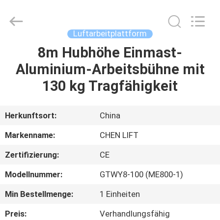
(SUZHOU)
MACHINERY
CO
LTD.
All
Luftarbeitplattform
Rights
Reserved.
8m Hubhöhe Einmast-
ZU
Aluminium-Arbeitsbühne mit
HAUSE
130 kg Tragfähigkeit
PRODUKTE
Herkunftsort:
China
ÜBER
Markenname:
CHEN LIFT
UNS
Zertifizierung:
CE
Modellnummer:
GTWY8-100 (ME800-1)
WERKSBESICHTIGUNG
Min Bestellmenge:
1 Einheiten
QUALITÄTSKONTROLLE
Preis:
Verhandlungsfähig