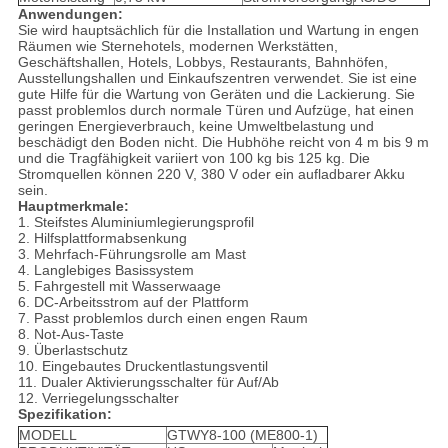
Anwendungen:
Sie wird hauptsächlich für die Installation und Wartung in engen
Räumen wie Sternehotels, modernen Werkstätten,
Geschäftshallen, Hotels, Lobbys, Restaurants, Bahnhöfen,
Ausstellungshallen und Einkaufszentren verwendet. Sie ist eine
gute Hilfe für die Wartung von Geräten und die Lackierung. Sie
passt problemlos durch normale Türen und Aufzüge, hat einen
geringen Energieverbrauch, keine Umweltbelastung und
beschädigt den Boden nicht. Die Hubhöhe reicht von 4 m bis 9 m
und die Tragfähigkeit variiert von 100 kg bis 125 kg. Die
Stromquellen können 220 V, 380 V oder ein aufladbarer Akku
sein.
Hauptmerkmale:
1. Steifstes Aluminiumlegierungsprofil
2. Hilfsplattformabsenkung
3. Mehrfach-Führungsrolle am Mast
4. Langlebiges Basissystem
5. Fahrgestell mit Wasserwaage
6. DC-Arbeitsstrom auf der Plattform
7. Passt problemlos durch einen engen Raum
8. Not-Aus-Taste
9. Überlastschutz
10. Eingebautes Druckentlastungsventil
11. Dualer Aktivierungsschalter für Auf/Ab
12. Verriegelungsschalter
Spezifikation:
MODELL
GTWY8-100 (ME800-1)