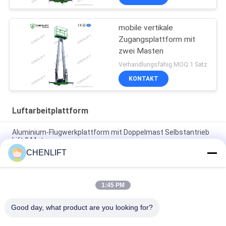
mobile vertikale
Zugangsplattform mit
zwei Masten
Verhandlungsfähig MOQ:1 Satz
KONTAKT
Luftarbeitplattform
Aluminium-Flugwerkplattform mit Doppelmast Selbstantrieb
Lift 9 Meter
CHENLIFT
10 Meter Höhe Arbeitsbühne mit Doppelmast hydraulischer
Vertikallift
1:45 PM
Luftarbeitsplattform aus Aluminium mit Aufzugshöhe 14 m
Plattformhöhe Vierfachmast 300 kg
Good day, what product are you looking for?
Alle