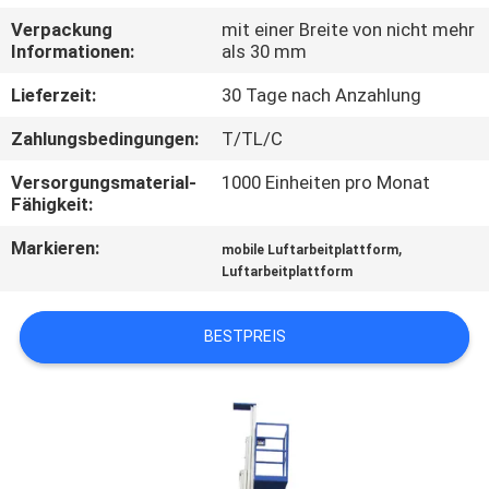
Verpackung
mit einer Breite von nicht mehr
KONTAKT
Informationen:
als 30 mm
MIT
Lieferzeit:
30 Tage nach Anzahlung
UNS
Zahlungsbedingungen:
T/TL/C
Versorgungsmaterial-
1000 Einheiten pro Monat
NEUIGKEITEN
Fähigkeit:
Markieren:
,
mobile Luftarbeitplattform
BITTE UM
Luftarbeitplattform
EIN
ANGEBOT
BESTPREIS
SITEMAP
DATENSCHUTZRICHTLINIE