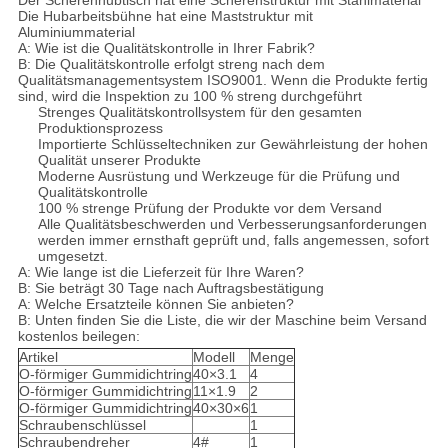
Der Scherenhubtisch hat eine Scherenstruktur mit Stahlmaterial
Die Hubarbeitsbühne hat eine Maststruktur mit
Aluminiummaterial
A: Wie ist die Qualitätskontrolle in Ihrer Fabrik?
B: Die Qualitätskontrolle erfolgt streng nach dem
Qualitätsmanagementsystem ISO9001. Wenn die Produkte fertig
sind, wird die Inspektion zu 100 % streng durchgeführt
Strenges Qualitätskontrollsystem für den gesamten
Produktionsprozess
Importierte Schlüsseltechniken zur Gewährleistung der hohen
Qualität unserer Produkte
Moderne Ausrüstung und Werkzeuge für die Prüfung und
Qualitätskontrolle
100 % strenge Prüfung der Produkte vor dem Versand
Alle Qualitätsbeschwerden und Verbesserungsanforderungen
werden immer ernsthaft geprüft und, falls angemessen, sofort
umgesetzt.
A: Wie lange ist die Lieferzeit für Ihre Waren?
B: Sie beträgt 30 Tage nach Auftragsbestätigung
A: Welche Ersatzteile können Sie anbieten?
B: Unten finden Sie die Liste, die wir der Maschine beim Versand
kostenlos beilegen:
Artikel
Modell
Menge
O-förmiger Gummidichtring
40×3.1
4
O-förmiger Gummidichtring
11×1.9
2
O-förmiger Gummidichtring
40×30×6
1
Schraubenschlüssel
1
Schraubendreher
4#
1