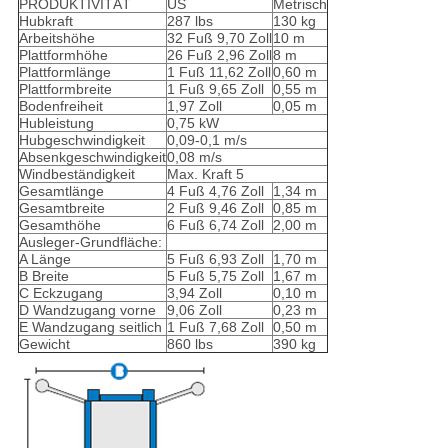
PRODUKTIVITÄT
US
Metrisch
Hubkraft
287 lbs
130 kg
Arbeitshöhe
32 Fuß 9,70 Zoll
10 m
Plattformhöhe
26 Fuß 2,96 Zoll
8 m
Plattformlänge
1 Fuß 11,62 Zoll
0,60 m
Plattformbreite
1 Fuß 9,65 Zoll
0,55 m
Bodenfreiheit
1,97 Zoll
0,05 m
Hubleistung
0,75 kW
Hubgeschwindigkeit
0,09-0,1 m/s
Absenkgeschwindigkeit
0,08 m/s
Windbeständigkeit
Max. Kraft 5
Gesamtlänge
4 Fuß 4,76 Zoll
1,34 m
Gesamtbreite
2 Fuß 9,46 Zoll
0,85 m
Gesamthöhe
6 Fuß 6,74 Zoll
2,00 m
Ausleger-Grundfläche:
A Länge
5 Fuß 6,93 Zoll
1,70 m
B Breite
5 Fuß 5,75 Zoll
1,67 m
C Eckzugang
3,94 Zoll
0,10 m
D Wandzugang vorne
9,06 Zoll
0,23 m
E Wandzugang seitlich
1 Fuß 7,68 Zoll
0,50 m
Gewicht
860 lbs
390 kg