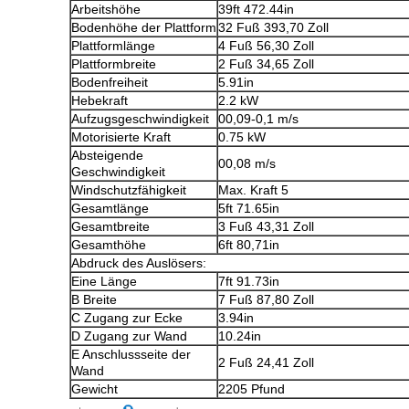
Arbeitshöhe
39ft 472.44in
Bodenhöhe der Plattform
32 Fuß 393,70 Zoll
Plattformlänge
4 Fuß 56,30 Zoll
Plattformbreite
2 Fuß 34,65 Zoll
Bodenfreiheit
5.91in
Hebekraft
2.2 kW
Aufzugsgeschwindigkeit
00,09-0,1 m/s
Motorisierte Kraft
0.75 kW
Absteigende
00,08 m/s
Geschwindigkeit
Windschutzfähigkeit
Max. Kraft 5
Gesamtlänge
5ft 71.65in
Gesamtbreite
3 Fuß 43,31 Zoll
Gesamthöhe
6ft 80,71in
Abdruck des Auslösers:
Eine Länge
7ft 91.73in
B Breite
7 Fuß 87,80 Zoll
C Zugang zur Ecke
3.94in
D Zugang zur Wand
10.24in
E Anschlussseite der
2 Fuß 24,41 Zoll
Wand
Gewicht
2205 Pfund