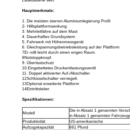
Ladebatterie sein.
Hauptmerkmale:
1. Die meisten starren Aluminiumlegierung Profil
2- Hilfsplattformsenkung.
3. Mehrleitfähre auf dem Mast
4. Dauerhaftes Grundsystem
5. Fahrwerk mit Höhenmessgerät
6. Gleichspannungsbetriebsleistung auf der Plattform
7Er rollt leicht durch einen engen Raum.
8Notstoppknopf.
9. Überlastschutz
10.Eingebettetes Druckentlastungsventil
11. Doppel aktivierter Auf-/Abschalter
12Schlüsselschalter verriegelt.
13Optional erweiterte Plattform
14Eintrittsleiter.
Spezifikationen:
Die in Absatz 1 genannten Vorschr
Modell
in Absatz 1 genannten Fahrzeug
Produktivität
US-amerikanische
Aufzugskapazität
661 Pfund