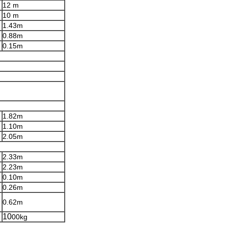
12 m
10 m
1.43m
0.88m
0.15m
1.82m
1.10m
2.05m
2.33m
2.23m
0.10m
0.26m
0.62m
10
00kg