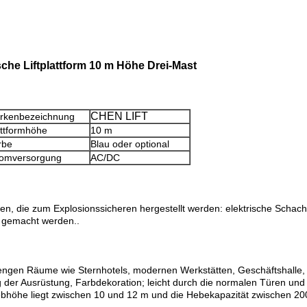
che Liftplattform 10 m Höhe Drei-Mast
CHEN LIFT
rkenbezeichnung
attformhöhe
10 m
rbe
Blau oder optional
romversorgung
AC/DC
eilen, die zum Explosionssicheren hergestellt werden: elektrische Scha
p gemacht werden..
er engen Räume wie Sternhotels, modernen Werkstätten, Geschäftshalle
ung der Ausrüstung, Farbdekoration; leicht durch die normalen Türen u
höhe liegt zwischen 10 und 12 m und die Hebekapazität zwischen 20