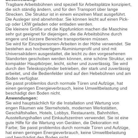
Tragbare Arbeitsbühnen sind speziell für Arbeitsplätze konzipiert,
die sich ständig ändern, und für den Transport über lange
Strecken. Die Struktur ist in einem einzelnen Mast ausgeführt.
Die Ausleger sind abnehmbar. Sie können leicht auf einen Pick-
up oder LKW geladen oder entladen werden.
Die kleinere Größe und die Kippfunktion machen die Maschine
sehr gut geeignet für diejenigen, die die Arbeitsbühne durch
engere und kürzere Bereiche transportieren müssen.
Sie wird für Einzelpersonen-Arbeiten in der Höhe verwendet. Sie
bestehen aus hochwertigem Aluminiumprofil und sind mit
Universalrädern ausgestattet, die leicht zu den vorgesehenen
Standorten geschoben werden können, eine schöne Struktur, ein
kompakter Hauptkörper, leicht, sicher und zuverlässig. Sie wird
durch den Teleskopzylinder betrieben, der stark und zuverlässig
arbeitet, und die Bedienfelder sind auf den Hebebühnen und am
Boden verfügbar.
Sie passt problemlos durch normale Türen und Aufzüge, hat
einen geringen Energieverbrauch, keine Umweltbelastung und
beschädigt den Boden nicht.
Anwendungen:
Sie wird hauptsächlich für die Installation und Wartung von
engen Räumen wie Sternehotels, modernen Werkstätten,
Geschäftshallen, Hotels, Lobbys, Restaurants, Bahnhöfen,
Ausstellungshallen und Einkaufszentren verwendet. Sie ist eine
gute Hilfe für die Wartung von Geräten, die Dekoration mit
Farbe; Sie passt problemlos durch normale Türen und Aufzüge,
hat einen geringen Energieverbrauch, keine Umweltbelastung
und beschädigt den Boden nicht.