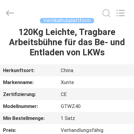
(SUZHOU)
MACHINERY
CO
LTD.
All
Vertikalhubplattform
Rights
Reserved.
120Kg Leichte, Tragbare
ZU
Arbeitsbühne für das Be- und
HAUSE
Entladen von LKWs
PRODUKTE
Herkunftsort:
China
ÜBER
Markenname:
Xunte
UNS
Zertifizierung:
CE
Modellnummer:
GTWZ40
WERKSBESICHTIGUNG
Min Bestellmenge:
1 Satz
QUALITÄTSKONTROLLE
Preis:
Verhandlungsfähig