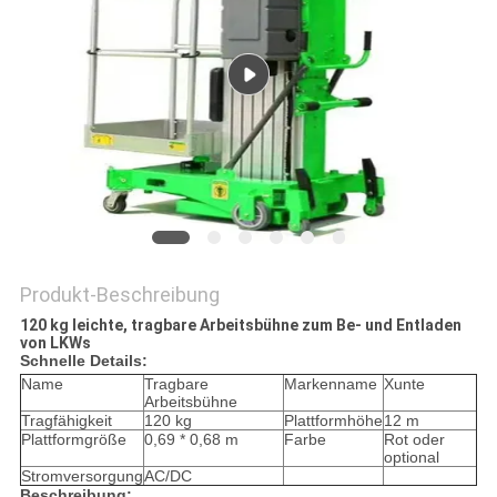
Produkt-Beschreibung
120 kg leichte, tragbare Arbeitsbühne zum Be- und Entladen
von LKWs
Schnelle Details:
Name
Tragbare
Markenname
Xunte
Arbeitsbühne
Tragfähigkeit
120 kg
Plattformhöhe
12 m
Plattformgröße
0,69 * 0,68 m
Farbe
Rot oder
optional
Stromversorgung
AC/DC
Beschreibung: