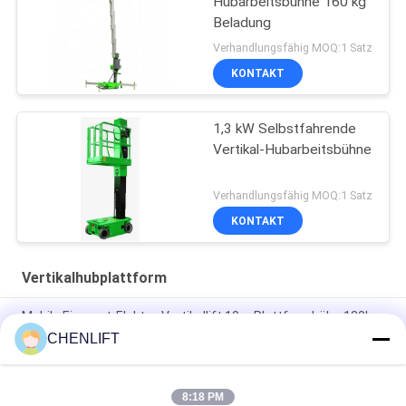
Hubarbeitsbühne 160 kg
Beladung
Verhandlungsfähig MOQ:1 Satz
KONTAKT
1,3 kW Selbstfahrende
Vertikal-Hubarbeitsbühne
Verhandlungsfähig MOQ:1 Satz
KONTAKT
Vertikalhubplattform
Mobile Einmast-Elektro-Vertikallift 10m Plattformhöhe 130kg
Tragfähigkeit
CHENLIFT
Doppelmast-Handhub-Vertikalhubarbeitsbühne für 10 m
Plattformhöhe
8:18 PM