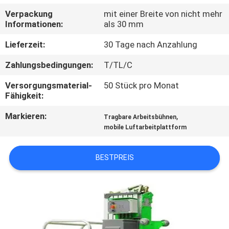
Verpackung
mit einer Breite von nicht mehr
KONTAKT
Informationen:
als 30 mm
MIT
Lieferzeit:
30 Tage nach Anzahlung
UNS
Zahlungsbedingungen:
T/TL/C
Versorgungsmaterial-
50 Stück pro Monat
NEUIGKEITEN
Fähigkeit:
Markieren:
,
Tragbare Arbeitsbühnen
BITTE UM
mobile Luftarbeitplattform
EIN
ANGEBOT
BESTPREIS
SITEMAP
DATENSCHUTZRICHTLINIE