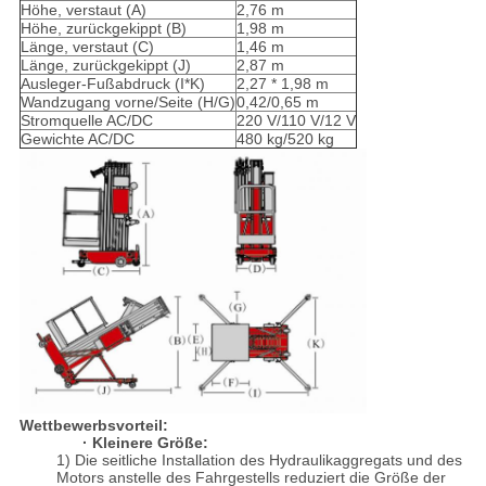
Höhe, verstaut (A)
2,76 m
Höhe, zurückgekippt (B)
1,98 m
Länge, verstaut (C)
1,46 m
Länge, zurückgekippt (J)
2,87 m
Ausleger-Fußabdruck (I*K)
2,27 * 1,98 m
Wandzugang vorne/Seite (H/G)
0,42/0,65 m
Stromquelle AC/DC
220 V/110 V/12 V
Gewichte AC/DC
480 kg/520 kg
Wettbewerbsvorteil:
· Kleinere Größe:
1) Die seitliche Installation des Hydraulikaggregats und des
Motors anstelle des Fahrgestells reduziert die Größe der