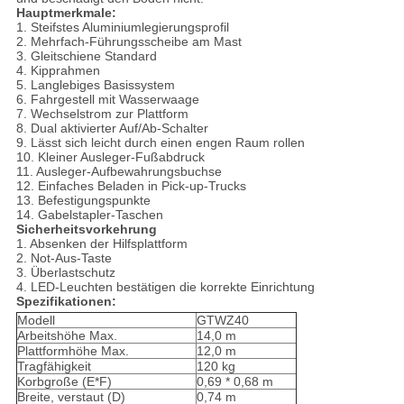
Hauptmerkmale:
1. Steifstes Aluminiumlegierungsprofil
2. Mehrfach-Führungsscheibe am Mast
3. Gleitschiene Standard
4. Kipprahmen
5. Langlebiges Basissystem
6. Fahrgestell mit Wasserwaage
7. Wechselstrom zur Plattform
8. Dual aktivierter Auf/Ab-Schalter
9. Lässt sich leicht durch einen engen Raum rollen
10. Kleiner Ausleger-Fußabdruck
11. Ausleger-Aufbewahrungsbuchse
12. Einfaches Beladen in Pick-up-Trucks
13. Befestigungspunkte
14. Gabelstapler-Taschen
Sicherheitsvorkehrung
1. Absenken der Hilfsplattform
2. Not-Aus-Taste
3. Überlastschutz
4. LED-Leuchten bestätigen die korrekte Einrichtung
Spezifikationen:
Modell
GTWZ40
Arbeitshöhe Max.
14,0 m
Plattformhöhe Max.
12,0 m
Tragfähigkeit
120 kg
Korbgroße (E*F)
0,69 * 0,68 m
Breite, verstaut (D)
0,74 m