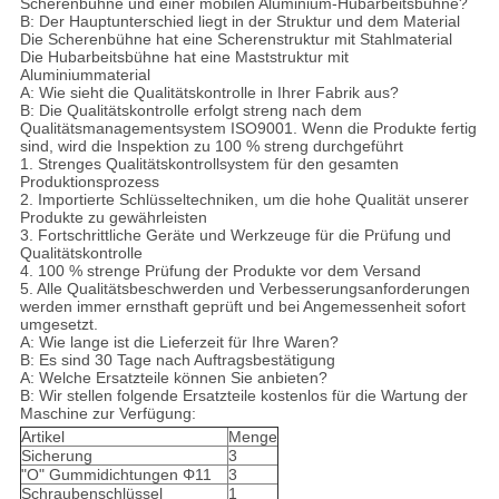
Scherenbühne und einer mobilen Aluminium-Hubarbeitsbühne?
B: Der Hauptunterschied liegt in der Struktur und dem Material
Die Scherenbühne hat eine Scherenstruktur mit Stahlmaterial
Die Hubarbeitsbühne hat eine Maststruktur mit
Aluminiummaterial
A: Wie sieht die Qualitätskontrolle in Ihrer Fabrik aus?
B: Die Qualitätskontrolle erfolgt streng nach dem
Qualitätsmanagementsystem ISO9001. Wenn die Produkte fertig
sind, wird die Inspektion zu 100 % streng durchgeführt
1. Strenges Qualitätskontrollsystem für den gesamten
Produktionsprozess
2. Importierte Schlüsseltechniken, um die hohe Qualität unserer
Produkte zu gewährleisten
3. Fortschrittliche Geräte und Werkzeuge für die Prüfung und
Qualitätskontrolle
4. 100 % strenge Prüfung der Produkte vor dem Versand
5. Alle Qualitätsbeschwerden und Verbesserungsanforderungen
werden immer ernsthaft geprüft und bei Angemessenheit sofort
umgesetzt.
A: Wie lange ist die Lieferzeit für Ihre Waren?
B: Es sind 30 Tage nach Auftragsbestätigung
A: Welche Ersatzteile können Sie anbieten?
B: Wir stellen folgende Ersatzteile kostenlos für die Wartung der
Maschine zur Verfügung:
Artikel
Menge
Sicherung
3
"O" Gummidichtungen Φ11
3
Schraubenschlüssel
1