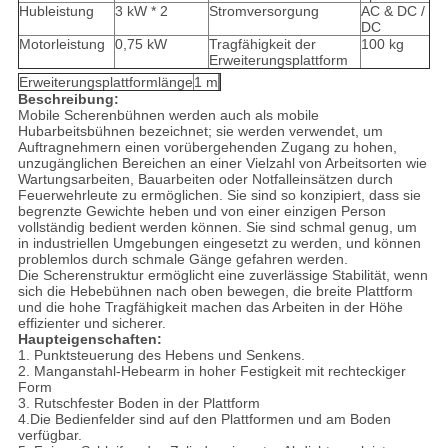
Hubleistung
3 kW * 2
Stromversorgung
AC & DC /
DC
Motorleistung
0,75 kW
Tragfähigkeit der
100 kg
Erweiterungsplattform
Erweiterungsplattformlänge
1 m
Beschreibung:
Mobile Scherenbühnen werden auch als mobile
Hubarbeitsbühnen bezeichnet; sie werden verwendet, um
Auftragnehmern einen vorübergehenden Zugang zu hohen,
unzugänglichen Bereichen an einer Vielzahl von Arbeitsorten wie
Wartungsarbeiten, Bauarbeiten oder Notfalleinsätzen durch
Feuerwehrleute zu ermöglichen. Sie sind so konzipiert, dass sie
begrenzte Gewichte heben und von einer einzigen Person
vollständig bedient werden können. Sie sind schmal genug, um
in industriellen Umgebungen eingesetzt zu werden, und können
problemlos durch schmale Gänge gefahren werden.
Die Scherenstruktur ermöglicht eine zuverlässige Stabilität, wenn
sich die Hebebühnen nach oben bewegen, die breite Plattform
und die hohe Tragfähigkeit machen das Arbeiten in der Höhe
effizienter und sicherer.
Haupteigenschaften:
1. Punktsteuerung des Hebens und Senkens.
2. Manganstahl-Hebearm in hoher Festigkeit mit rechteckiger
Form
3. Rutschfester Boden in der Plattform
4.Die Bedienfelder sind auf den Plattformen und am Boden
verfügbar.