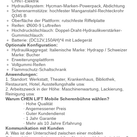
CHNT-Elektrik
Hydrauliksystem: Hycman-Marken-Powerpack, Abdichtung
Scherenarmstütze: hochfester Manganstahl-Rechteckrohr
Q345 B
Oberfläche der Plattform: rutschfeste Riffelplatte
Reifen: Ø600-9 Luftreifen
Hochdruckölschlauch: Doppel-Draht-Hydraulikverstärker-
Gummischlauch:
Batterie: (DC12V,150AH)*4 mit Ladegerät
Optionale Konfiguration:
Hydraulikaggregat: Italienische Marke: Hydrapp / Schweizer
Marke: Bucher
Erweiterungsplattform
Vollgummi-Reifen
Flammschutz-Schaltschrank
Anwendungen:
1. Standort: Werkstatt, Theater, Krankenhaus, Bibliothek,
Restaurant, Hotel, Ausstellungshalle usw.
2. Arbeitszweck in der Höhe: Maschinenwartung, Lackierung,
Reinigung usw.
Warum CHEN LIFT Mobile Scherenbühne wählen?
· Hohe Qualität
· Angemessener Preis
· Guter Kundendienst
· 1 Jahr Garantie
· Mehr als 10 Jahre Erfahrung
Kommunikation mit Kunden
A: Was ist der Unterschied zwischen einer mobilen