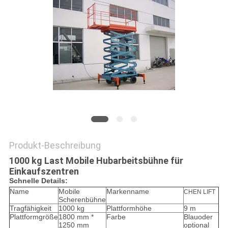
Produkt-Beschreibung
1000 kg Last Mobile Hubarbeitsbühne für
Einkaufszentren
S
chnelle Details:
Name
Mobile
Markenname
CHEN LIFT
Scherenbühne
Tragfähigkeit
1000 kg
Plattformhöhe
9 m
Plattformgröße
1800 mm *
Farbe
Blauoder
1250 mm
optional