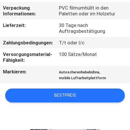
Verpackung
PVC filmumhüllt in den
KONTAKT
Informationen:
Paletten oder im Holzetui
MIT
Lieferzeit:
30 Tage nach
UNS
Auftragsbestätigung
Zahlungsbedingungen:
T/t oder l/c
NEUIGKEITEN
Versorgungsmaterial-
100 Sätze/Monat
Fähigkeit:
BITTE UM
Markieren:
,
Autoscherenhebebühne
EIN
mobile Luftarbeitplattform
ANGEBOT
BESTPREIS
SITEMAP
DATENSCHUTZRICHTLINIE