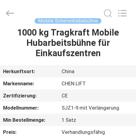
(SUZHOU)
MACHINERY
CO
LTD.
All
Mobile Scherenhebebühne
Rights
Reserved.
1000 kg Tragkraft Mobile
ZU
Hubarbeitsbühne für
HAUSE
Einkaufszentren
PRODUKTE
Herkunftsort:
China
ÜBER
Markenname:
CHEN LIFT
UNS
Zertifizierung:
CE
Modellnummer:
SJZ1-9 mit Verlängerung
WERKSBESICHTIGUNG
Min Bestellmenge:
1 Satz
QUALITÄTSKONTROLLE
Preis:
Verhandlungsfähig