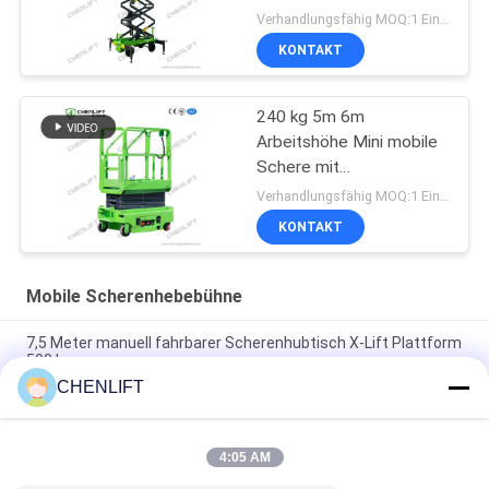
Verhandlungsfähig MOQ:1 Einheit
KONTAKT
240 kg 5m 6m
Arbeitshöhe Mini mobile
Schere mit
Erweiterungsplattform
Verhandlungsfähig MOQ:1 Einheit
KONTAKT
Mobile Scherenhebebühne
7,5 Meter manuell fahrbarer Scherenhubtisch X-Lift Plattform
500 kg
CHENLIFT
14M kleiner elektrischer Scherenhubtisch mit motorisiertem
Gerät, Tragfähigkeit 450 kg
4:05 AM
Mini-Handhubarbeitsbühne 3,9 Meter mit rutschfester
Riffelblech-Plattform