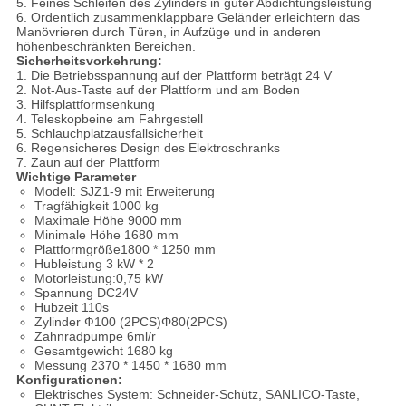
5. Feines Schleifen des Zylinders in guter Abdichtungsleistung
6. Ordentlich zusammenklappbare Geländer erleichtern das
Manövrieren durch Türen, in Aufzüge und in anderen
höhenbeschränkten Bereichen.
Sicherheitsvorkehrung:
1. Die Betriebsspannung auf der Plattform beträgt 24 V
2. Not-Aus-Taste auf der Plattform und am Boden
3. Hilfsplattformsenkung
4. Teleskopbeine am Fahrgestell
5. Schlauchplatzausfallsicherheit
6. Regensicheres Design des Elektroschranks
7. Zaun auf der Plattform
Wichtige Parameter
Modell: SJZ1-9 mit Erweiterung
Tragfähigkeit 1000 kg
Maximale Höhe 9000 mm
Minimale Höhe 1680 mm
Plattformgröße1800 * 1250 mm
Hubleistung 3 kW * 2
Motorleistung:0,75 kW
Spannung DC24V
Hubzeit 110s
Zylinder Ф100 (2PCS)Φ80(2PCS)
Zahnradpumpe 6ml/r
Gesamtgewicht 1680 kg
Messung 2370 * 1450 * 1680 mm
Konfigurationen:
Elektrisches System: Schneider-Schütz, SANLICO-Taste,