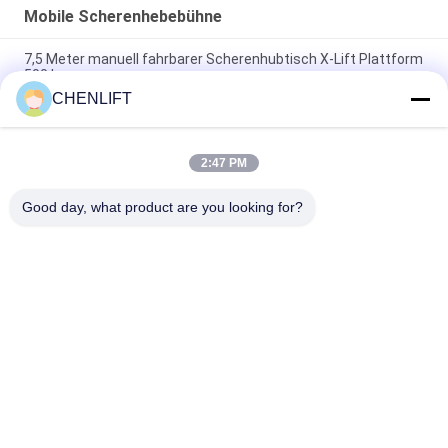
Mobile Scherenhebebühne
7,5 Meter manuell fahrbarer Scherenhubtisch X-Lift Plattform
500 kg
CHENLIFT
14M kleiner elektrischer Scherenhubtisch mit motorisiertem
Gerät, Tragfähigkeit 450 kg
2:47 PM
Mini-Handhubarbeitsbühne 3,9 Meter mit rutschfester
Riffelblech-Plattform
Good day, what product are you looking for?
Beliebte Kategorien
Alle
Hydraulische 
Selbstfahrende 
Liftplattform
Scherenhebebühne
Mobile 
Mini Scissor Lift
Scherenhebebühne
Vertikalhubplattform
Luftarbeitplattform