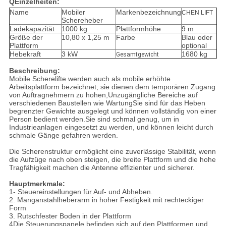
Q
Einzelheiten:
Name
Mobiler
Markenbezeichnung
CHEN LIFT
Schereheber
Ladekapazität
1000 kg
Plattformhöhe
9 m
Größe der
10,80 x 1,25 m
Farbe
Blau oder
Plattform
optional
Hebekraft
3 kW
1680 kg
Gesamtgewicht
Beschreibung:
Mobile Scherelifte werden auch als mobile erhöhte
Arbeitsplattform bezeichnet; sie dienen dem temporären Zugang
von Auftragnehmern zu hohen,Unzugängliche Bereiche auf
verschiedenen Baustellen wie WartungSie sind für das Heben
begrenzter Gewichte ausgelegt und können vollständig von einer
Person bedient werden.Sie sind schmal genug, um in
Industrieanlagen eingesetzt zu werden, und können leicht durch
schmale Gänge gefahren werden.
Die Scherenstruktur ermöglicht eine zuverlässige Stabilität, wenn
die Aufzüge nach oben steigen, die breite Plattform und die hohe
Tragfähigkeit machen die Antenne effizienter und sicherer.
Hauptmerkmale:
1- Steuereinstellungen für Auf- und Abheben.
2. Manganstahlheberarm in hoher Festigkeit mit rechteckiger
Form
3. Rutschfester Boden in der Plattform
4Die Steuerungspanele befinden sich auf den Plattformen und