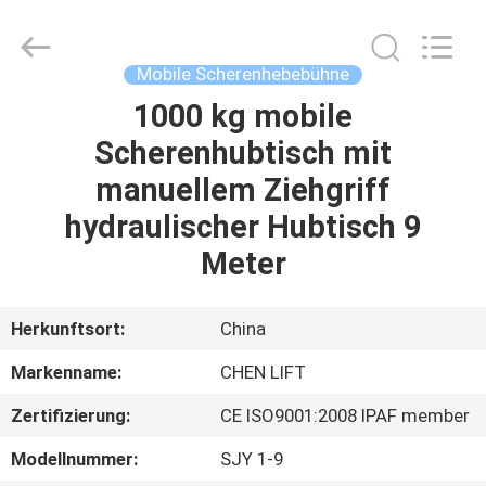
(SUZHOU)
MACHINERY
CO
LTD.
All
Mobile Scherenhebebühne
Rights
Reserved.
1000 kg mobile
ZU
Scherenhubtisch mit
HAUSE
manuellem Ziehgriff
PRODUKTE
hydraulischer Hubtisch 9
Meter
ÜBER
UNS
Herkunftsort:
China
Markenname:
CHEN LIFT
WERKSBESICHTIGUNG
Zertifizierung:
CE ISO9001:2008 IPAF member
QUALITÄTSKONTROLLE
Modellnummer:
SJY 1-9