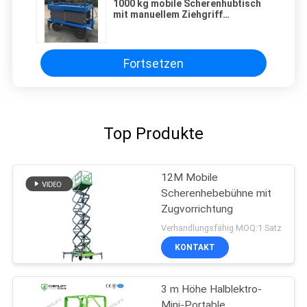
1000 kg mobile Scherenhubtisch
mit manuellem Ziehgriff
hydraulischer Hubtisch 9 Meter
Fortsetzen
Top Produkte
12M Mobile
Scherenhebebühne mit
Zugvorrichtung
Verhandlungsfähig MOQ:1 Satz
KONTAKT
3 m Höhe Halblektro-
Mini-Portable