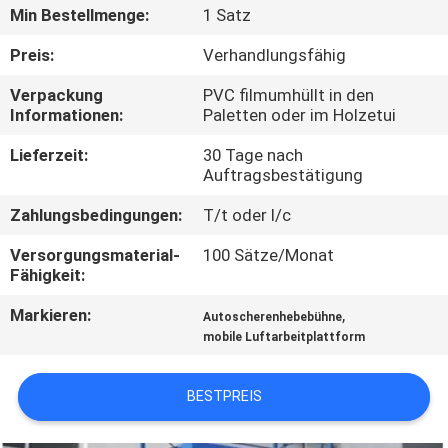
Min Bestellmenge:
1 Satz
KONTAKT
Preis:
Verhandlungsfähig
MIT
Verpackung
PVC filmumhüllt in den
UNS
Informationen:
Paletten oder im Holzetui
Lieferzeit:
30 Tage nach
NEUIGKEITEN
Auftragsbestätigung
Zahlungsbedingungen:
T/t oder l/c
BITTE UM
Versorgungsmaterial-
100 Sätze/Monat
EIN
Fähigkeit:
ANGEBOT
Markieren:
,
Autoscherenhebebühne
mobile Luftarbeitplattform
SITEMAP
BESTPREIS
DATENSCHUTZRICHTLINIE