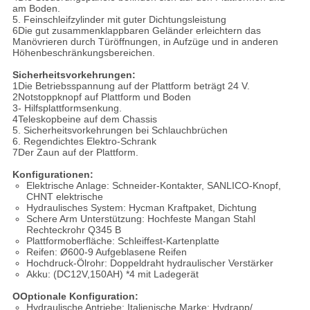
am Boden.
5. Feinschleifzylinder mit guter Dichtungsleistung
6Die gut zusammenklappbaren Geländer erleichtern das
Manövrieren durch Türöffnungen, in Aufzüge und in anderen
Höhenbeschränkungsbereichen.
Sicherheitsvorkehrungen:
1Die Betriebsspannung auf der Plattform beträgt 24 V.
2Notstoppknopf auf Plattform und Boden
3- Hilfsplattformsenkung.
4Teleskopbeine auf dem Chassis
5. Sicherheitsvorkehrungen bei Schlauchbrüchen
6. Regendichtes Elektro-Schrank
7Der Zaun auf der Plattform.
Konfigurationen:
Elektrische Anlage: Schneider-Kontakter, SANLICO-Knopf,
CHNT elektrische
Hydraulisches System: Hycman Kraftpaket, Dichtung
Schere Arm Unterstützung: Hochfeste Mangan Stahl
Rechteckrohr Q345 B
Plattformoberfläche: Schleiffest-Kartenplatte
Reifen: Ø600-9 Aufgeblasene Reifen
Hochdruck-Ölrohr: Doppeldraht hydraulischer Verstärker
Akku: (DC12V,150AH) *4 mit Ladegerät
O
Optionale Konfiguration:
Hydraulische Antriebe: Italienische Marke: Hydrapp/