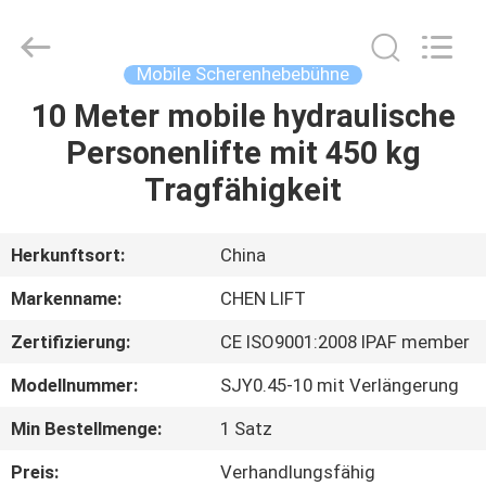
(SUZHOU)
MACHINERY
CO
LTD.
All
Mobile Scherenhebebühne
Rights
Reserved.
10 Meter mobile hydraulische
ZU
Personenlifte mit 450 kg
HAUSE
Tragfähigkeit
PRODUKTE
Herkunftsort:
China
ÜBER
Markenname:
CHEN LIFT
UNS
Zertifizierung:
CE ISO9001:2008 IPAF member
Modellnummer:
SJY0.45-10 mit Verlängerung
WERKSBESICHTIGUNG
Min Bestellmenge:
1 Satz
QUALITÄTSKONTROLLE
Preis:
Verhandlungsfähig