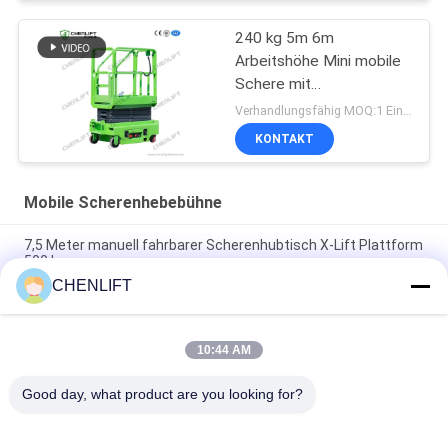
240 kg 5m 6m
Arbeitshöhe Mini mobile
Schere mit
Erweiterungsplattform
Verhandlungsfähig MOQ:1 Einheit
KONTAKT
Mobile Scherenhebebühne
7,5 Meter manuell fahrbarer Scherenhubtisch X-Lift Plattform
500 kg
CHENLIFT
14M kleiner elektrischer Scherenhubtisch mit motorisiertem
Gerät, Tragfähigkeit 450 kg
10:44 AM
Mini-Handhubarbeitsbühne 3,9 Meter mit rutschfester
Riffelblech-Plattform
Good day, what product are you looking for?
Beliebte Kategorien
Alle