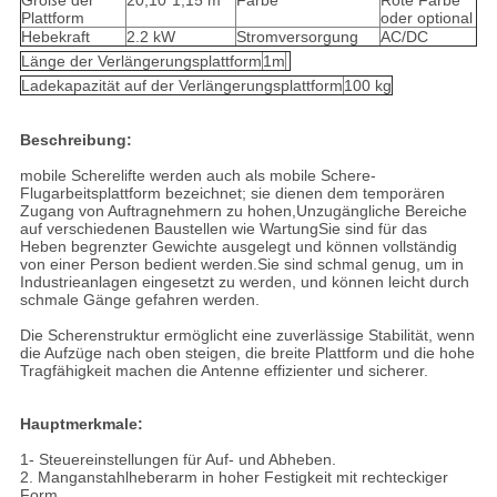
Größe der
20,10*1,15 m
Farbe
Rote Farbe
Plattform
oder optional
Hebekraft
2.2 kW
Stromversorgung
AC/DC
Länge der Verlängerungsplattform
1m
Ladekapazität auf der Verlängerungsplattform
100 kg
Beschreibung:
mobile Scherelifte werden auch als mobile Schere-
Flugarbeitsplattform bezeichnet; sie dienen dem temporären
Zugang von Auftragnehmern zu hohen,Unzugängliche Bereiche
auf verschiedenen Baustellen wie WartungSie sind für das
Heben begrenzter Gewichte ausgelegt und können vollständig
von einer Person bedient werden.Sie sind schmal genug, um in
Industrieanlagen eingesetzt zu werden, und können leicht durch
schmale Gänge gefahren werden.
Die Scherenstruktur ermöglicht eine zuverlässige Stabilität, wenn
die Aufzüge nach oben steigen, die breite Plattform und die hohe
Tragfähigkeit machen die Antenne effizienter und sicherer.
Hauptmerkmale:
1- Steuereinstellungen für Auf- und Abheben.
2. Manganstahlheberarm in hoher Festigkeit mit rechteckiger
Form