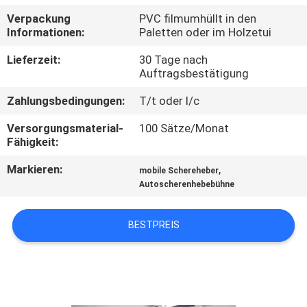
Verpackung
PVC filmumhüllt in den
KONTAKT
Informationen:
Paletten oder im Holzetui
MIT
Lieferzeit:
30 Tage nach
UNS
Auftragsbestätigung
Zahlungsbedingungen:
T/t oder l/c
NEUIGKEITEN
Versorgungsmaterial-
100 Sätze/Monat
Fähigkeit:
BITTE UM
Markieren:
,
mobile Schereheber
EIN
Autoscherenhebebühne
ANGEBOT
BESTPREIS
SITEMAP
DATENSCHUTZRICHTLINIE