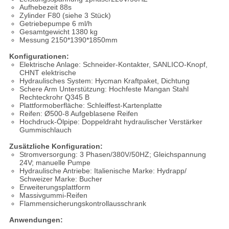
Aufhebezeit 88s
Zylinder F80 (siehe 3 Stück)
Getriebepumpe 6 ml/h
Gesamtgewicht 1380 kg
Messung 2150*1390*1850mm
Konfigurationen:
Elektrische Anlage: Schneider-Kontakter, SANLICO-Knopf,
CHNT elektrische
Hydraulisches System: Hycman Kraftpaket, Dichtung
Schere Arm Unterstützung: Hochfeste Mangan Stahl
Rechteckrohr Q345 B
Plattformoberfläche: Schleiffest-Kartenplatte
Reifen: Ø500-8 Aufgeblasene Reifen
Hochdruck-Ölpipe: Doppeldraht hydraulischer Verstärker
Gummischlauch
Zusätzliche Konfiguration:
Stromversorgung: 3 Phasen/380V/50HZ; Gleichspannung
24V; manuelle Pumpe
Hydraulische Antriebe: Italienische Marke: Hydrapp/
Schweizer Marke: Bucher
Erweiterungsplattform
Massivgummi-Reifen
Flammensicherungskontrollausschrank
Anwendungen: