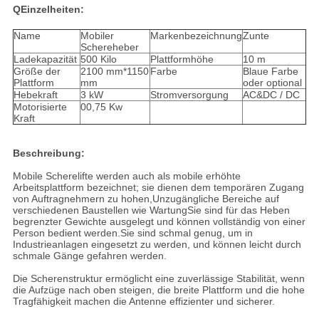
Q
Einzelheiten:
Name
Mobiler
Markenbezeichnung
Zunte
Schereheber
Ladekapazität
500 Kilo
Plattformhöhe
10 m
Größe der
2100 mm*1150
Farbe
Blaue Farbe
Plattform
mm
oder optional
Hebekraft
3 kW
Stromversorgung
AC&DC / DC
Motorisierte
00,75 Kw
Kraft
Beschreibung:
Mobile Scherelifte werden auch als mobile erhöhte
Arbeitsplattform bezeichnet; sie dienen dem temporären Zugang
von Auftragnehmern zu hohen,Unzugängliche Bereiche auf
verschiedenen Baustellen wie WartungSie sind für das Heben
begrenzter Gewichte ausgelegt und können vollständig von einer
Person bedient werden.Sie sind schmal genug, um in
Industrieanlagen eingesetzt zu werden, und können leicht durch
schmale Gänge gefahren werden.
Die Scherenstruktur ermöglicht eine zuverlässige Stabilität, wenn
die Aufzüge nach oben steigen, die breite Plattform und die hohe
Tragfähigkeit machen die Antenne effizienter und sicherer.