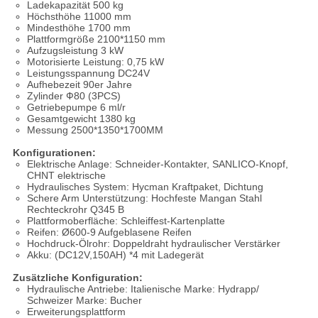
Ladekapazität 500 kg
Höchsthöhe 11000 mm
Mindesthöhe 1700 mm
Plattformgröße 2100*1150 mm
Aufzugsleistung 3 kW
Motorisierte Leistung: 0,75 kW
Leistungsspannung DC24V
Aufhebezeit 90er Jahre
Zylinder Ф80 (3PCS)
Getriebepumpe 6 ml/r
Gesamtgewicht 1380 kg
Messung 2500*1350*1700MM
Konfigurationen:
Elektrische Anlage: Schneider-Kontakter, SANLICO-Knopf,
CHNT elektrische
Hydraulisches System: Hycman Kraftpaket, Dichtung
Schere Arm Unterstützung: Hochfeste Mangan Stahl
Rechteckrohr Q345 B
Plattformoberfläche: Schleiffest-Kartenplatte
Reifen: Ø600-9 Aufgeblasene Reifen
Hochdruck-Ölrohr: Doppeldraht hydraulischer Verstärker
Akku: (DC12V,150AH) *4 mit Ladegerät
Zusätzliche Konfiguration:
Hydraulische Antriebe: Italienische Marke: Hydrapp/
Schweizer Marke: Bucher
Erweiterungsplattform