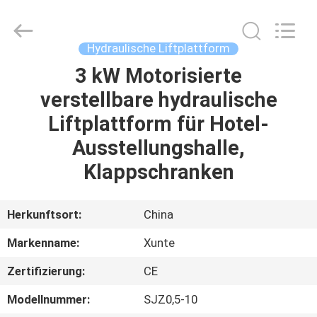
(SUZHOU)
MACHINERY
CO
LTD.
All
Hydraulische Liftplattform
Rights
Reserved.
3 kW Motorisierte
ZU
verstellbare hydraulische
HAUSE
Liftplattform für Hotel-
PRODUKTE
Ausstellungshalle,
Klappschranken
ÜBER
UNS
Herkunftsort:
China
Markenname:
Xunte
WERKSBESICHTIGUNG
Zertifizierung:
CE
QUALITÄTSKONTROLLE
Modellnummer:
SJZ0,5-10