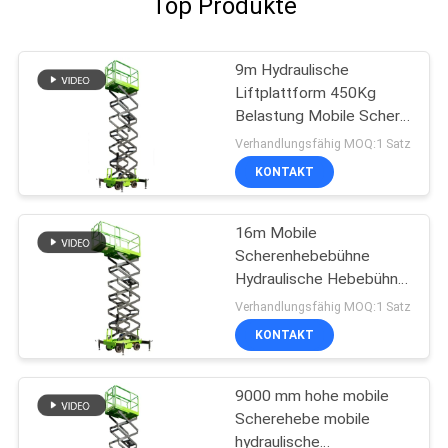
Top Produkte
9m Hydraulische
Liftplattform 450Kg
Belastung Mobile Schere
Lift
Verhandlungsfähig MOQ:1 Satz
KONTAKT
16m Mobile
Scherenhebebühne
Hydraulische Hebebühne
mit
Verhandlungsfähig MOQ:1 Satz
Verlängerungsplattform
KONTAKT
9000 mm hohe mobile
Scherehebe mobile
hydraulische