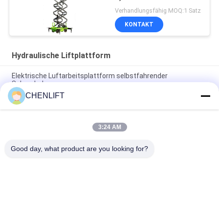
Hebeplattform zur
Verhandlungsfähig MOQ:1 Satz
Reinigung
KONTAKT
Hydraulische Liftplattform
Elektrische Luftarbeitsplattform selbstfahrender
Schereheber
CHENLIFT
10m Hydraulische Liftplattform Elektrische selbstfahrende
Schere Lift mit Erweiterungsplattform 450Kg Belastung
3:24 AM
10 Meter Hydraulische Aufzugsplattform Aluminium-
Flugarbeitsplattform Doppelmast
Good day, what product are you looking for?
Beliebte Kategorien
Alle
Hydraulische 
Selbstfahrende 
Liftplattform
Scherenhebebühne