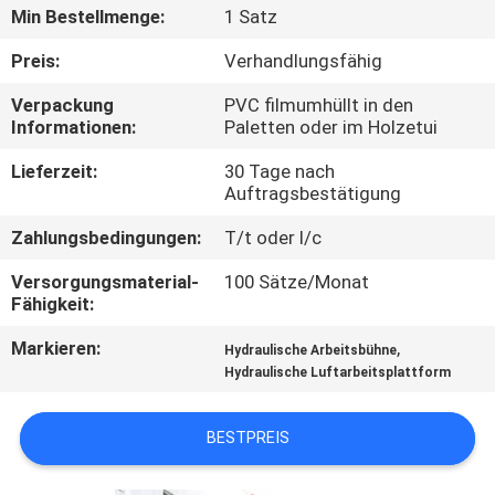
Min Bestellmenge:
1 Satz
KONTAKT
Preis:
Verhandlungsfähig
MIT
Verpackung
PVC filmumhüllt in den
UNS
Informationen:
Paletten oder im Holzetui
Lieferzeit:
30 Tage nach
NEUIGKEITEN
Auftragsbestätigung
Zahlungsbedingungen:
T/t oder l/c
BITTE UM
Versorgungsmaterial-
100 Sätze/Monat
EIN
Fähigkeit:
ANGEBOT
Markieren:
,
Hydraulische Arbeitsbühne
Hydraulische Luftarbeitsplattform
SITEMAP
BESTPREIS
DATENSCHUTZRICHTLINIE