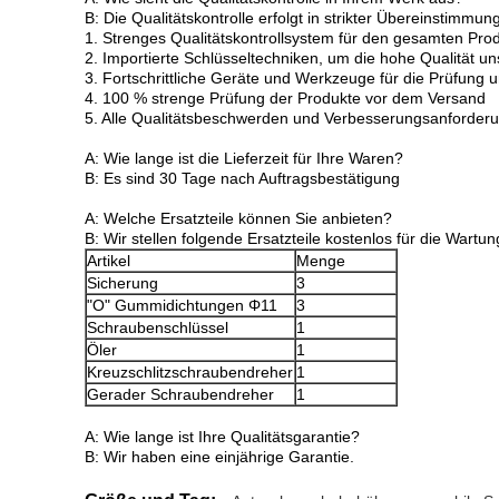
B: Die Qualitätskontrolle erfolgt in strikter Übereinstim
1. Strenges Qualitätskontrollsystem für den gesamten Pro
2. Importierte Schlüsseltechniken, um die hohe Qualität u
3. Fortschrittliche Geräte und Werkzeuge für die Prüfung u
4. 100 % strenge Prüfung der Produkte vor dem Versand
5. Alle Qualitätsbeschwerden und Verbesserungsanforderu
A: Wie lange ist die Lieferzeit für Ihre Waren?
B: Es sind 30 Tage nach Auftragsbestätigung
A: Welche Ersatzteile können Sie anbieten?
B: Wir stellen folgende Ersatzteile kostenlos für die Wart
Artikel
Menge
Sicherung
3
"O" Gummidichtungen Φ11
3
Schraubenschlüssel
1
Öler
1
Kreuzschlitzschraubendreher
1
Gerader Schraubendreher
1
A: Wie lange ist Ihre Qualitätsgarantie?
B: Wir haben eine einjährige Garantie.