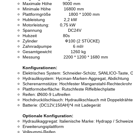
Maximale Höhe 9000 mm
Minimale Höhe 16800 mm
Plattformgröße 1800 * 1000 mm
Hubleistung 2,2 kW
Motorleistung: 0,75 kW
Spannung DC24V
Hubzeit 80s
Zylinder Ф100 (2 STÜCKE)
Zahnradpumpe 6 ml/r
Gesamtgewicht 1260 kg
Messung 2200 * 1200 * 1680 mm
Konfigurationen:
Elektrisches System: Schneider-Schütz, SANLICO-Taste, C
Hydrauliksystem: Hycman-Marken-Aggregat, Abdichtung
Scherenarmstütze: Hochfester Manganstahl-Rechteckrohr
Plattformoberfläche: Rutschfeste Riffelblechplatte
Reifen: Ø600-9 Luftreifen
Hochdruckölschlauch: Hydraulikschlauch mit Doppeldrähte
Batterie: (DC12V,150AH)*4 mit Ladegerät
Optionale Konfiguration:
Hydraulikaggregat: Italienische Marke: Hydrapp / Schweiz
Erweiterungsplattform
Vollgummi-Reifen