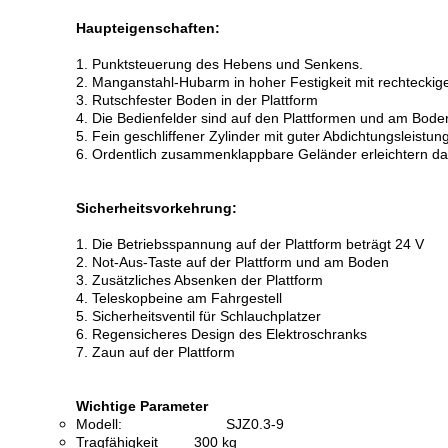
Haupteigenschaften:
1. Punktsteuerung des Hebens und Senkens.
2. Manganstahl-Hubarm in hoher Festigkeit mit rechteckig
3. Rutschfester Boden in der Plattform
4. Die Bedienfelder sind auf den Plattformen und am Bode
5. Fein geschliffener Zylinder mit guter Abdichtungsleistun
6. Ordentlich zusammenklappbare Geländer erleichtern d
Sicherheitsvorkehrung:
1. Die Betriebsspannung auf der Plattform beträgt 24 V
2. Not-Aus-Taste auf der Plattform und am Boden
3. Zusätzliches Absenken der Plattform
4. Teleskopbeine am Fahrgestell
5. Sicherheitsventil für Schlauchplatzer
6. Regensicheres Design des Elektroschranks
7. Zaun auf der Plattform
Wichtige Parameter
Modell: SJZ0.3-9
Tragfähigkeit 300 kg