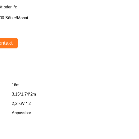
/t oder l/c
00 Sätze/Monat
ntakt
16m
3.15*1.74*2m
2,2 kW * 2
Anpassbar