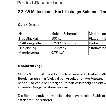
Produkt-Beschreibung
2,2-kW-Motorisierter Hochleistungs-Scherenlift m
Q
uick Detail:
Name
Mobiler Scherenlift
Markenna
Tragfähigkeit
300 kg
Plattformh
Plattformgröße
2750 * 1500 mm
Farbe
Hubleistung
2,2 kW * 2
Stromvers
Motorleistung
0,75 kW
Beschreibung:
Mobile Scherenlifte werden auch als mobile Hubarbeitsb
Bereichen an einer Vielzahl von Arbeitsorten wie Wartung,
heben und von einer einzigen Person vollständig bedient
schmale Gänge gefahren werden.
Die Scherenstruktur ermöglicht eine zuverlässige Stabilitä
effizienter und sicherer.