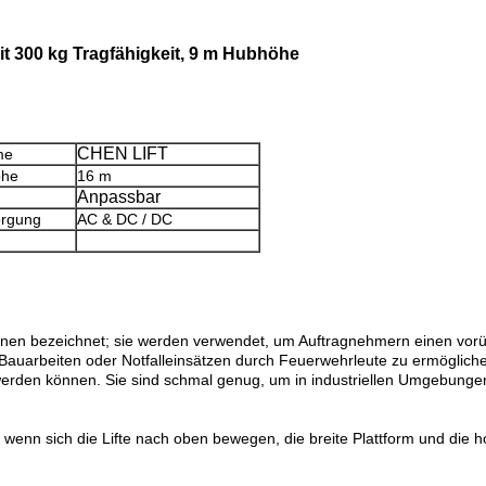
it 300 kg Tragfähigkeit, 9 m Hubhöhe
CHEN LIFT
me
öhe
16 m
Anpassbar
orgung
AC & DC / DC
ühnen bezeichnet; sie werden verwendet, um Auftragnehmern einen v
 Bauarbeiten oder Notfalleinsätzen durch Feuerwehrleute zu ermögliche
 werden können. Sie sind schmal genug, um in industriellen Umgebung
t, wenn sich die Lifte nach oben bewegen, die breite Plattform und die