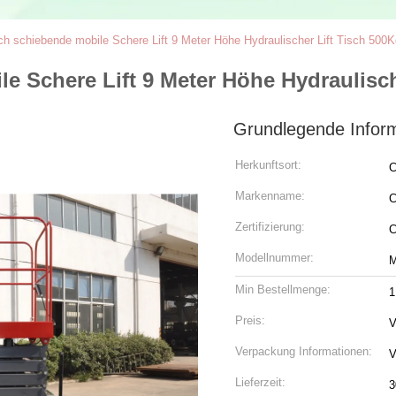
ich schiebende mobile Schere Lift 9 Meter Höhe Hydraulischer Lift Tisch 500
le Schere Lift 9 Meter Höhe Hydraulisc
Grundlegende Infor
Herkunftsort:
C
Markenname:
C
Zertifizierung:
Modellnummer:
Min Bestellmenge:
1
Preis:
V
Verpackung Informationen:
V
Lieferzeit:
3