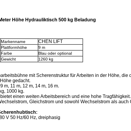
Meter Höhe Hydrauliktisch 500 kg Beladung
CHEN LIFT
Markenname
Plattformhöhe
9 m
Farbe
Blau oder optional
Gewicht
1260 kg
arbeitsbühne mit Scherenstruktur für Arbeiten in der Höhe, die
r Höhe gedacht.
 9 m, 11 m, 12 m, 14 m, 16 m.
kg, 1000 kg.
 bietet einen weiten Arbeitsbereich und eine hohe Tragfähigkeit.
echselstrom, Gleichstrom und sowohl Wechselstrom als auch Gle
Scherenhubtisch:
80 V 50 Hz/60 Hz, dreiphasig