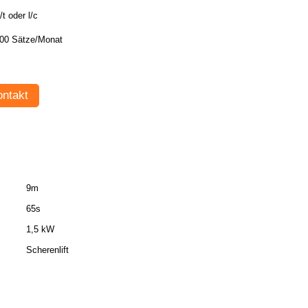
/t oder l/c
00 Sätze/Monat
ntakt
9m
65s
1,5 kW
Scherenlift