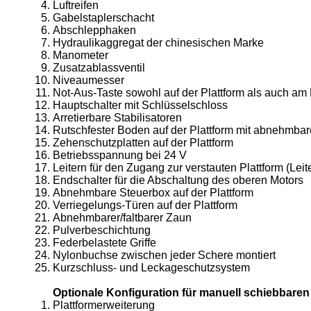
Luftreifen
Gabelstaplerschacht
Abschlepphaken
Hydraulikaggregat der chinesischen Marke
Manometer
Zusatzablassventil
Niveaumesser
Not-Aus-Taste sowohl auf der Plattform als auch a
Hauptschalter mit Schlüsselschloss
Arretierbare Stabilisatoren
Rutschfester Boden auf der Plattform mit abnehmba
Zehenschutzplatten auf der Plattform
Betriebsspannung bei 24 V
Leitern für den Zugang zur verstauten Plattform (Lei
Endschalter für die Abschaltung des oberen Motors
Abnehmbare Steuerbox auf der Plattform
Verriegelungs-Türen auf der Plattform
Abnehmbarer/faltbarer Zaun
Pulverbeschichtung
Federbelastete Griffe
Nylonbuchse zwischen jeder Schere montiert
Kurzschluss- und Leckageschutzsystem
Optionale Konfiguration für manuell schiebbare
Plattformerweiterung