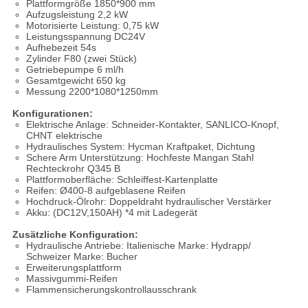
Plattformgröße 1850*900 mm
Aufzugsleistung 2,2 kW
Motorisierte Leistung: 0,75 kW
Leistungsspannung DC24V
Aufhebezeit 54s
Zylinder F80 (zwei Stück)
Getriebepumpe 6 ml/h
Gesamtgewicht 650 kg
Messung 2200*1080*1250mm
Konfigurationen:
Elektrische Anlage: Schneider-Kontakter, SANLICO-Knopf,
CHNT elektrische
Hydraulisches System: Hycman Kraftpaket, Dichtung
Schere Arm Unterstützung: Hochfeste Mangan Stahl
Rechteckrohr Q345 B
Plattformoberfläche: Schleiffest-Kartenplatte
Reifen: Ø400-8 aufgeblasene Reifen
Hochdruck-Ölrohr: Doppeldraht hydraulischer Verstärker
Akku: (DC12V,150AH) *4 mit Ladegerät
Zusätzliche Konfiguration:
Hydraulische Antriebe: Italienische Marke: Hydrapp/
Schweizer Marke: Bucher
Erweiterungsplattform
Massivgummi-Reifen
Flammensicherungskontrollausschrank