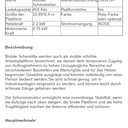
Name
Mobiler
Markenbezeichnung
CHEN LIFT
Schereheber
Ladekapazität
450 Kilo
Plattformhöhe
6m
Größe der
10,85*0,9 m
Farbe
Rote Farbe
Plattform
oder optional
Hebekraft
2.2 kW
Stromversorgung
AC/DC
Motorisierte
0.75 kW
Kraft
Beschreibung:
Mobile Scherelifte werden auch als mobile erhöhte
Arbeitsplattform bezeichnet; sie dienen dem temporären Zugang
von Auftragnehmern zu hohen,Unzugängliche Bereiche auf
verschiedenen Baustellen wie WartungSie sind für das Heben
begrenzter Gewichte ausgelegt und können vollständig von einer
Person bedient werden.Sie sind schmal genug, um in
Industrieanlagen eingesetzt zu werden, und können leicht durch
schmale Gänge gefahren werden.
Die Scherenstruktur ermöglicht eine zuverlässige Stabilität, wenn
die Aufzüge nach oben steigen, die breite Plattform und die hohe
Tragfähigkeit machen die Antenne effizienter und sicherer.
Hauptmerkmale: