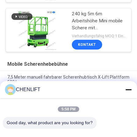
240 kg 5m 6m
Arbeitshöhe Mini mobile
Schere mit
Erweiterungsplattform
Verhandlungsfähig MOQ:1 Einheit
KONTAKT
Mobile Scherenhebebühne
7,5 Meter manuell fahrbarer Scherenhubtisch X-Lift Plattform
500 kg
CHENLIFT
14M kleiner elektrischer Scherenhubtisch mit motorisiertem
Gerät, Tragfähigkeit 450 kg
5:58 PM
Mini-Handhubarbeitsbühne 3,9 Meter mit rutschfester
Riffelblech-Plattform
Good day, what product are you looking for?
Beliebte Kategorien
Alle