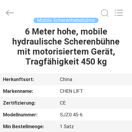
(SUZHOU)
MACHINERY
CO
LTD.
All
Mobile Scherenhebebühne
Rights
Reserved.
6 Meter hohe, mobile
ZU
hydraulische Scherenbühne
HAUSE
mit motorisiertem Gerät,
PRODUKTE
Tragfähigkeit 450 kg
ÜBER
Herkunftsort:
China
UNS
Markenname:
CHEN LIFT
Zertifizierung:
CE
WERKSBESICHTIGUNG
Modellnummer:
SJZ0.45-6
QUALITÄTSKONTROLLE
Min Bestellmenge:
1 Satz