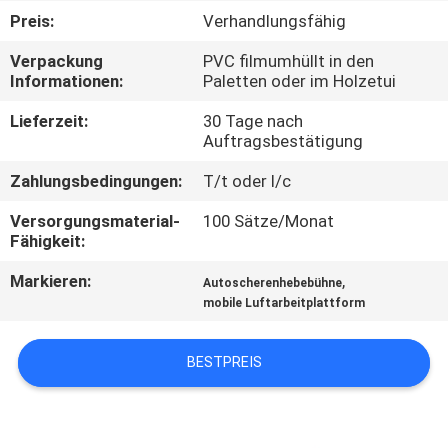
Preis:
Verhandlungsfähig
KONTAKT
Verpackung
PVC filmumhüllt in den
MIT
Informationen:
Paletten oder im Holzetui
UNS
Lieferzeit:
30 Tage nach
Auftragsbestätigung
NEUIGKEITEN
Zahlungsbedingungen:
T/t oder l/c
Versorgungsmaterial-
100 Sätze/Monat
BITTE UM
Fähigkeit:
EIN
Markieren:
,
Autoscherenhebebühne
ANGEBOT
mobile Luftarbeitplattform
BESTPREIS
SITEMAP
DATENSCHUTZRICHTLINIE