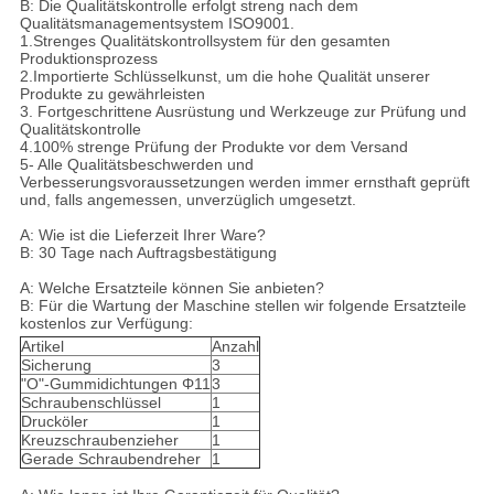
B: Die Qualitätskontrolle erfolgt streng nach dem
Qualitätsmanagementsystem ISO9001.
1.Strenges Qualitätskontrollsystem für den gesamten
Produktionsprozess
2.Importierte Schlüsselkunst, um die hohe Qualität unserer
Produkte zu gewährleisten
3. Fortgeschrittene Ausrüstung und Werkzeuge zur Prüfung und
Qualitätskontrolle
4.100% strenge Prüfung der Produkte vor dem Versand
5- Alle Qualitätsbeschwerden und
Verbesserungsvoraussetzungen werden immer ernsthaft geprüft
und, falls angemessen, unverzüglich umgesetzt.
A: Wie ist die Lieferzeit Ihrer Ware?
B: 30 Tage nach Auftragsbestätigung
A: Welche Ersatzteile können Sie anbieten?
B: Für die Wartung der Maschine stellen wir folgende Ersatzteile
kostenlos zur Verfügung:
Artikel
Anzahl
Sicherung
3
"O"-Gummidichtungen Φ11
3
Schraubenschlüssel
1
Drucköler
1
Kreuzschraubenzieher
1
Gerade Schraubendreher
1