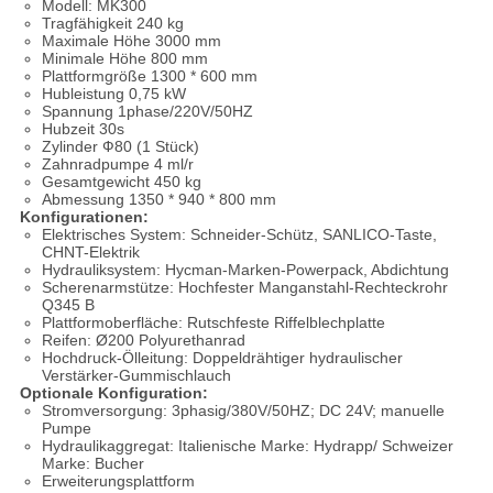
Modell: MK300
Tragfähigkeit 240 kg
Maximale Höhe 3000 mm
Minimale Höhe 800 mm
Plattformgröße 1300 * 600 mm
Hubleistung 0,75 kW
Spannung 1phase/220V/50HZ
Hubzeit 30s
Zylinder Ф80 (1 Stück)
Zahnradpumpe 4 ml/r
Gesamtgewicht 450 kg
Abmessung 1350 * 940 * 800 mm
Konfigurationen:
Elektrisches System: Schneider-Schütz, SANLICO-Taste,
CHNT-Elektrik
Hydrauliksystem: Hycman-Marken-Powerpack, Abdichtung
Scherenarmstütze: Hochfester Manganstahl-Rechteckrohr
Q345 B
Plattformoberfläche: Rutschfeste Riffelblechplatte
Reifen: Ø200 Polyurethanrad
Hochdruck-Ölleitung: Doppeldrähtiger hydraulischer
Verstärker-Gummischlauch
Optionale Konfiguration:
Stromversorgung: 3phasig/380V/50HZ; DC 24V; manuelle
Pumpe
Hydraulikaggregat: Italienische Marke: Hydrapp/ Schweizer
Marke: Bucher
Erweiterungsplattform