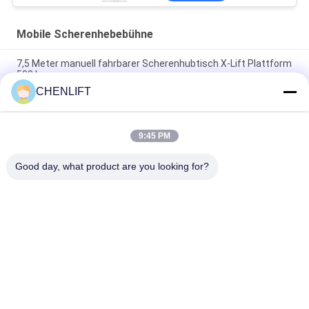
Mobile Scherenhebebühne
7,5 Meter manuell fahrbarer Scherenhubtisch X-Lift Plattform
500 kg
CHENLIFT
14M kleiner elektrischer Scherenhubtisch mit motorisiertem
Gerät, Tragfähigkeit 450 kg
9:45 PM
Mini-Handhubarbeitsbühne 3,9 Meter mit rutschfester
Riffelblech-Plattform
Good day, what product are you looking for?
Beliebte Kategorien
Alle
Hydraulische 
Selbstfahrende 
Liftplattform
Scherenhebebühne
Mobile 
Mini Scissor Lift
Scherenhebebühne