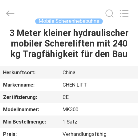
(SUZHOU)
MACHINERY
CO
LTD.
All
Mobile Scherenhebebühne
Rights
Reserved.
3 Meter kleiner hydraulischer
ZU
mobiler Schereliften mit 240
HAUSE
kg Tragfähigkeit für den Bau
PRODUKTE
Herkunftsort:
China
ÜBER
Markenname:
CHEN LIFT
UNS
Zertifizierung:
CE
Modellnummer:
MK300
WERKSBESICHTIGUNG
Min Bestellmenge:
1 Satz
QUALITÄTSKONTROLLE
Preis:
Verhandlungsfähig