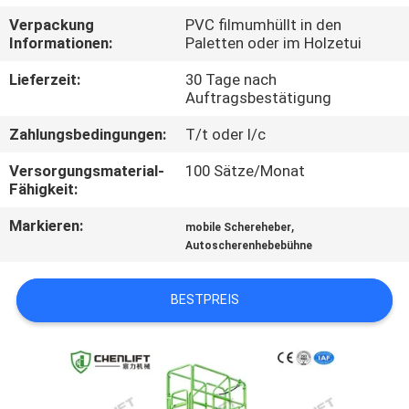
Verpackung
PVC filmumhüllt in den
KONTAKT
Informationen:
Paletten oder im Holzetui
MIT
Lieferzeit:
30 Tage nach
UNS
Auftragsbestätigung
Zahlungsbedingungen:
T/t oder l/c
NEUIGKEITEN
Versorgungsmaterial-
100 Sätze/Monat
Fähigkeit:
BITTE UM
Markieren:
,
mobile Schereheber
EIN
Autoscherenhebebühne
ANGEBOT
BESTPREIS
SITEMAP
DATENSCHUTZRICHTLINIE