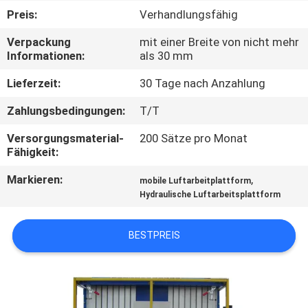
Preis:
Verhandlungsfähig
KONTAKT
Verpackung
mit einer Breite von nicht mehr
MIT
Informationen:
als 30 mm
UNS
Lieferzeit:
30 Tage nach Anzahlung
Zahlungsbedingungen:
T/T
NEUIGKEITEN
Versorgungsmaterial-
200 Sätze pro Monat
Fähigkeit:
BITTE UM
Markieren:
,
mobile Luftarbeitplattform
EIN
Hydraulische Luftarbeitsplattform
ANGEBOT
BESTPREIS
SITEMAP
DATENSCHUTZRICHTLINIE