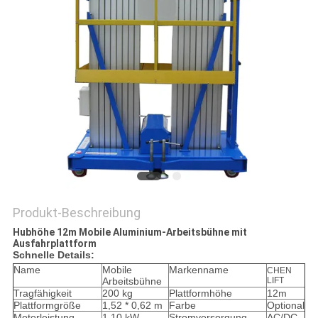
Produkt-Beschreibung
Hubhöhe 12m Mobile Aluminium-Arbeitsbühne mit
Ausfahrplattform
Schnelle Details:
Name
Mobile
Markenname
CHEN
Arbeitsbühne
LIFT
Tragfähigkeit
200 kg
Plattformhöhe
12m
Plattformgröße
1,52 * 0,62 m
Farbe
Optional
Motorleistung
1,10 kW
Stromversorgung
AC/DC