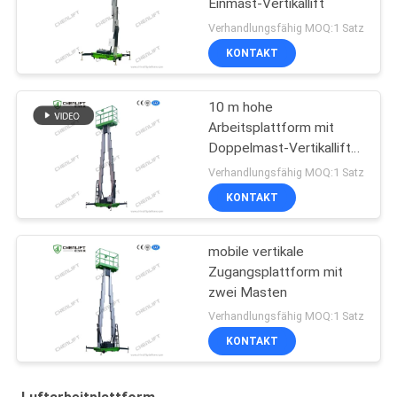
Einmast-Vertikallift
Verhandlungsfähig MOQ:1 Satz
KONTAKT
10 m hohe
Arbeitsplattform mit
Doppelmast-Vertikallift
mit
Verhandlungsfähig MOQ:1 Satz
Verlängerungsplattform
KONTAKT
mobile vertikale
Zugangsplattform mit
zwei Masten
Verhandlungsfähig MOQ:1 Satz
KONTAKT