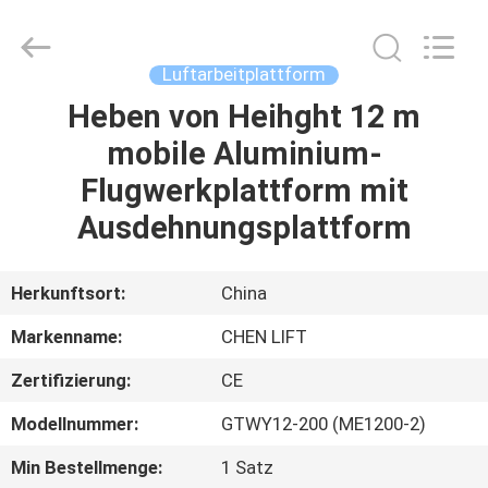
(SUZHOU)
MACHINERY
CO
LTD.
All
Luftarbeitplattform
Rights
Reserved.
Heben von Heihght 12 m
ZU
mobile Aluminium-
HAUSE
Flugwerkplattform mit
PRODUKTE
Ausdehnungsplattform
ÜBER
Herkunftsort:
China
UNS
Markenname:
CHEN LIFT
Zertifizierung:
CE
WERKSBESICHTIGUNG
Modellnummer:
GTWY12-200 (ME1200-2)
QUALITÄTSKONTROLLE
Min Bestellmenge:
1 Satz