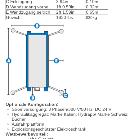
C Eckzugang
3.94in
0,10m
D Wandzugang vorne
1ft 0.59in
0,32m
E Wandzugang seitlich
2ft 1.59in
0,65m
Gewicht
1830 lbs
kg
830
Optionale Konfiguration:
Stromversorgung: 3 Phasen/380 V/50 Hz; DC 24 V
Hydraulikaggregat: Marke Italien: Hydrapp/ Marke Schweiz:
Bucher
Ausfahrplattform
Explosionsgeschützter Elektroschrank
Wettbewerbsvorteil: