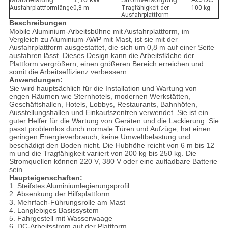
Ausfahrplattformlänge
0,8 m
Tragfähigkeit der
100 kg
Ausfahrplattform
Beschreibungen
Mobile Aluminium-Arbeitsbühne mit Ausfahrplattform, im
Vergleich zu Aluminium-AWP mit Mast, ist sie mit der
Ausfahrplattform ausgestattet, die sich um 0,8 m auf einer Seite
ausfahren lässt. Dieses Design kann die Arbeitsfläche der
Plattform vergrößern, einen größeren Bereich erreichen und
somit die Arbeitseffizienz verbessern.
Anwendungen:
Sie wird hauptsächlich für die Installation und Wartung von
engen Räumen wie Sternhotels, modernen Werkstätten,
Geschäftshallen, Hotels, Lobbys, Restaurants, Bahnhöfen,
Ausstellungshallen und Einkaufszentren verwendet. Sie ist ein
guter Helfer für die Wartung von Geräten und die Lackierung. Sie
passt problemlos durch normale Türen und Aufzüge, hat einen
geringen Energieverbrauch, keine Umweltbelastung und
beschädigt den Boden nicht. Die Hubhöhe reicht von 6 m bis 12
m und die Tragfähigkeit variiert von 200 kg bis 250 kg. Die
Stromquellen können 220 V, 380 V oder eine aufladbare Batterie
sein.
Haupteigenschaften:
1. Steifstes Aluminiumlegierungsprofil
2. Absenkung der Hilfsplattform
3. Mehrfach-Führungsrolle am Mast
4. Langlebiges Basissystem
5. Fahrgestell mit Wasserwaage
6. DC-Arbeitsstrom auf der Plattform