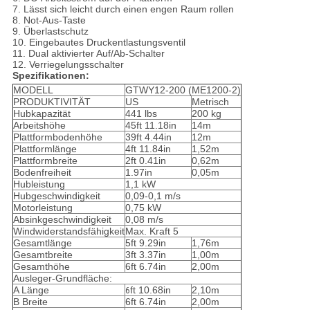
7. Lässt sich leicht durch einen engen Raum rollen
8. Not-Aus-Taste
9. Überlastschutz
10. Eingebautes Druckentlastungsventil
11. Dual aktivierter Auf/Ab-Schalter
12. Verriegelungsschalter
Spezifikationen:
MODELL
GTWY12-200 (ME1200-2)
PRODUKTIVITÄT
US
Metrisch
Hubkapazität
441 lbs
200 kg
Arbeitshöhe
45ft 11.18in
14m
Plattformbodenhöhe
39ft 4.44in
12m
Plattformlänge
4ft 11.84in
1,52m
Plattformbreite
2ft 0.41in
0,62m
Bodenfreiheit
1.97in
0,05m
Hubleistung
1,1 kW
Hubgeschwindigkeit
0,09-0,1 m/s
Motorleistung
0,75 kW
Absinkgeschwindigkeit
0,08 m/s
Windwiderstandsfähigkeit
Max. Kraft 5
Gesamtlänge
5ft 9.29in
1,76m
Gesamtbreite
3ft 3.37in
1,00m
Gesamthöhe
6ft 6.74in
2,00m
Ausleger-Grundfläche:
A Länge
ft 10.68in
2,10m
6
B Breite
6ft 6.74in
2,00m