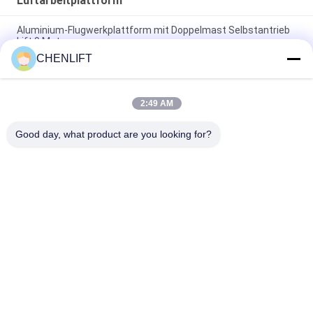
Luftarbeitplattform
Aluminium-Flugwerkplattform mit Doppelmast Selbstantrieb
Lift 9 Meter
CHENLIFT
10 Meter Höhe Arbeitsbühne mit Doppelmast hydraulischer
Vertikallift
2:49 AM
Luftarbeitsplattform aus Aluminium mit Aufzugshöhe 14 m
Plattformhöhe Vierfachmast 300 kg
Good day, what product are you looking for?
Beliebte Kategorien
Alle
Hydraulische 
Selbstfahrende 
Liftplattform
Scherenhebebühne
Mobile 
Mini Scissor Lift
Scherenhebebühne
Vertikalhubplattform
Luftarbeitplattform