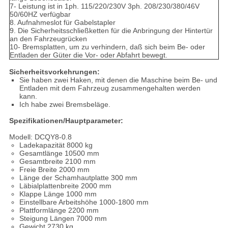
7- Leistung ist in 1ph. 115/220/230V 3ph. 208/230/380/46V
50/60HZ verfügbar
8. Aufnahmeslot für Gabelstapler
9. Die Sicherheitsschließketten für die Anbringung der Hintertür
an den Fahrzeugrücken
10- Bremsplatten, um zu verhindern, daß sich beim Be- oder
Entladen der Güter die Vor- oder Abfahrt bewegt.
Sicherheitsvorkehrungen:
Sie haben zwei Haken, mit denen die Maschine beim Be- und
Entladen mit dem Fahrzeug zusammengehalten werden
kann.
Ich habe zwei Bremsbeläge.
Spezifikationen/Hauptparameter:
Modell: DCQY8-0.8
Ladekapazität 8000 kg
Gesamtlänge 10500 mm
Gesamtbreite 2100 mm
Freie Breite 2000 mm
Länge der Schamhautplatte 300 mm
Läbialplattenbreite 2000 mm
Klappe Länge 1000 mm
Einstellbare Arbeitshöhe 1000-1800 mm
Plattformlänge 2200 mm
Steigung Längen 7000 mm
Gewicht 2730 kg