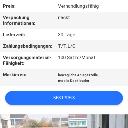
Preis:
Verhandlungsfähig
KONTAKT
Verpackung
nackt
MIT
Informationen:
UNS
Lieferzeit:
30 Tage
Zahlungsbedingungen:
T/T, L/C
NEUIGKEITEN
Versorgungsmaterial-
100 Sätze/Monat
Fähigkeit:
BITTE UM
Markieren:
,
bewegliche Anlegestelle
EIN
mobile Dockleveler
ANGEBOT
BESTPREIS
SITEMAP
DATENSCHUTZRICHTLINIE