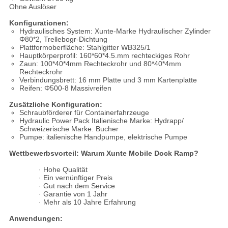
Ohne Auslöser
Konfigurationen:
Hydraulisches System: Xunte-Marke Hydraulischer Zylinder
Φ80*2, Trellebogr-Dichtung
Plattformoberfläche: Stahlgitter WB325/1
Hauptkörperprofil: 160*60*4.5.mm rechteckiges Rohr
Zaun: 100*40*4mm Rechteckrohr und 80*40*4mm
Rechteckrohr
Verbindungsbrett: 16 mm Platte und 3 mm Kartenplatte
Reifen: Φ500-8 Massivreifen
Zusätzliche Konfiguration:
Schraubförderer für Containerfahrzeuge
Hydraulic Power Pack Italienische Marke: Hydrapp/
Schweizerische Marke: Bucher
Pumpe: italienische Handpumpe, elektrische Pumpe
Wettbewerbsvorteil: Warum Xunte Mobile Dock Ramp?
· Hohe Qualität
· Ein vernünftiger Preis
· Gut nach dem Service
· Garantie von 1 Jahr
· Mehr als 10 Jahre Erfahrung
Anwendungen: