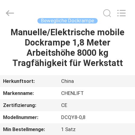
(SUZHOU)
MACHINERY
CO
LTD.
All
Bewegliche Dockrampe
Rights
Reserved.
Manuelle/Elektrische mobile
ZU
Dockrampe 1,8 Meter
HAUSE
Arbeitshöhe 8000 kg
PRODUKTE
Tragfähigkeit für Werkstatt
ÜBER
Herkunftsort:
China
UNS
Markenname:
CHENLIFT
Zertifizierung:
CE
WERKSBESICHTIGUNG
Modellnummer:
DCQY8-0,8
QUALITÄTSKONTROLLE
Min Bestellmenge:
1 Satz