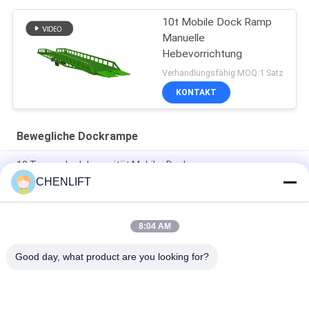
10t Mobile Dock Ramp
Manuelle
Hebevorrichtung
Verhandlungsfähig MOQ:1 Satz
KONTAKT
Bewegliche Dockrampe
10 Tonnen Ladekapazität Mobiler Dockrampe,
Containerlademarke
CHENLIFT
Große Ladekapazität mobile Dockrampe mit Auslegern
8:04 AM
8000 kg Kapazität Container-Ladung Portable Dock-Ramp
Manuelle Hydraulikkraft
Good day, what product are you looking for?
Beliebte Kategorien
Alle