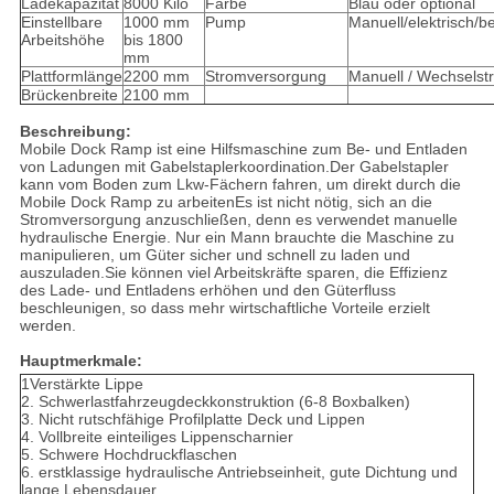
Ladekapazität
8000 Kilo
Farbe
Blau oder optional
Einstellbare
1000 mm
Pump
Manuell/elektrisch/b
Arbeitshöhe
bis 1800
mm
Plattformlänge
2200 mm
Stromversorgung
Manuell / Wechselst
Brückenbreite
2100 mm
Beschreibung:
Mobile Dock Ramp ist eine Hilfsmaschine zum Be- und Entladen
von Ladungen mit Gabelstaplerkoordination.Der Gabelstapler
kann vom Boden zum Lkw-Fächern fahren, um direkt durch die
Mobile Dock Ramp zu arbeitenEs ist nicht nötig, sich an die
Stromversorgung anzuschließen, denn es verwendet manuelle
hydraulische Energie. Nur ein Mann brauchte die Maschine zu
manipulieren, um Güter sicher und schnell zu laden und
auszuladen.Sie können viel Arbeitskräfte sparen, die Effizienz
des Lade- und Entladens erhöhen und den Güterfluss
beschleunigen, so dass mehr wirtschaftliche Vorteile erzielt
werden.
Hauptmerkmale:
1Verstärkte Lippe
2. Schwerlastfahrzeugdeckkonstruktion (6-8 Boxbalken)
3. Nicht rutschfähige Profilplatte Deck und Lippen
4. Vollbreite einteiliges Lippenscharnier
5. Schwere Hochdruckflaschen
6. erstklassige hydraulische Antriebseinheit, gute Dichtung und
lange Lebensdauer