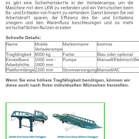
es gibt eine Sicherheitskette in der Verladerampe, um die
Maschine mit dem LKW zu verbinden und ein Verrutschen beim
Be- und Entladen von Fracht zu verhindern. Damit können Sie viel
Arbeitskraft sparen, die Effizienz des Be- und Entladens
steigern und den Warenfluss beschleunigen und so mehr
wirtschaftlichen Nutzen erzielen.
Schnelle Details:
Name
Mobile
Markenname
Bestmax
Verladerampe
Tragfähigkeit
8000 kg
Farbe
Blau oder optional
Einstellbare
1000 mm -
Pumpe
Manuell/Elektrisch/B
Arbeitshöhe
1800 mm
Plattformlänge
2200 mm
Stromversorgung
Manuell/AC
Wenn Sie eine höhere Tragfähigkeit benötigen, können wir
diese auch nach Ihren individuellen Wünschen herstellen.