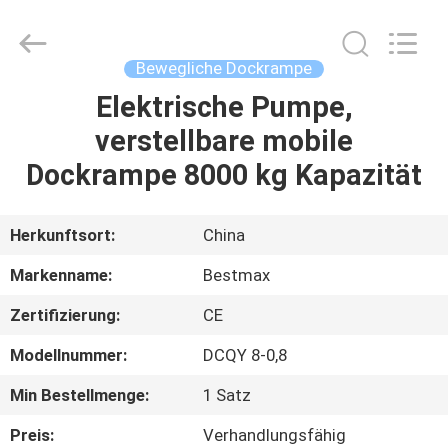
(SUZHOU)
MACHINERY
CO
LTD.
All
Bewegliche Dockrampe
Rights
Reserved.
Elektrische Pumpe,
ZU
verstellbare mobile
HAUSE
Dockrampe 8000 kg Kapazität
PRODUKTE
Herkunftsort:
China
ÜBER
Markenname:
Bestmax
UNS
Zertifizierung:
CE
Modellnummer:
DCQY 8-0,8
WERKSBESICHTIGUNG
Min Bestellmenge:
1 Satz
QUALITÄTSKONTROLLE
Preis:
Verhandlungsfähig