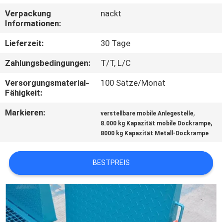
Verpackung
nackt
KONTAKT
Informationen:
MIT
Lieferzeit:
30 Tage
UNS
Zahlungsbedingungen:
T/T, L/C
Versorgungsmaterial-
100 Sätze/Monat
NEUIGKEITEN
Fähigkeit:
Markieren:
,
verstellbare mobile Anlegestelle
BITTE UM
,
8.000 kg Kapazität mobile Dockrampe
EIN
8000 kg Kapazität Metall-Dockrampe
ANGEBOT
BESTPREIS
SITEMAP
DATENSCHUTZRICHTLINIE