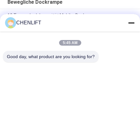
Bewegliche Dockrampe
10 Tonnen Ladekapazität Mobiler Dockrampe,
Containerlademarke
CHENLIFT
Große Ladekapazität mobile Dockrampe mit Auslegern
5:45 AM
8000 kg Kapazität Container-Ladung Portable Dock-Ramp
Manuelle Hydraulikkraft
Good day, what product are you looking for?
Beliebte Kategorien
Alle
Hydraulische 
Selbstfahrende 
Liftplattform
Scherenhebebühne
Mobile 
Mini Scissor Lift
Scherenhebebühne
Vertikalhubplattform
Luftarbeitplattform