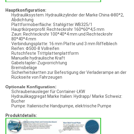
Hauptkonfiguration:
Hydrauliksystem: Hydraulikzylinder der Marke China Φ80*2,
Abdichtung
Plattformoberfläche: Stahlgitter WB325/1
Hauptkörperprofil: Rechteckrohr 160*60*4,5 mm
Zaun: Rechteckrohr 100*40*4 mm und Rechteckrohr
80*40*4 mm
Verbindungsplatte: 16 mm Platte und 3 mm Riffelblech
Reifen: Φ500-8 Vollreifen
Rutschfeste Trittplattenplattform
Manuelle hydraulische Kraft
Gabelstapler-Zugvorrichtung
Bremsbeläge
Sicherheitsketten zur Befestigung der Verladerampe an der
Rückseite von Fahrzeugen
Optionale Konfiguration:
Schraubenausleger für Container-LKW
Hydraulikaggregat Marke Italien: Hydrapp/ Marke Schweiz:
Bucher
Pumpe: Italienische Handpumpe, elektrische Pumpe
Produktdetails: