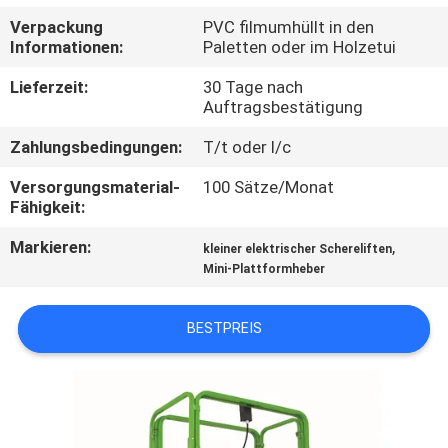
Verpackung
PVC filmumhüllt in den
KONTAKT
Informationen:
Paletten oder im Holzetui
MIT
Lieferzeit:
30 Tage nach
UNS
Auftragsbestätigung
Zahlungsbedingungen:
T/t oder l/c
NEUIGKEITEN
Versorgungsmaterial-
100 Sätze/Monat
Fähigkeit:
BITTE UM
Markieren:
,
kleiner elektrischer Schereliften
EIN
Mini-Plattformheber
ANGEBOT
BESTPREIS
SITEMAP
DATENSCHUTZRICHTLINIE