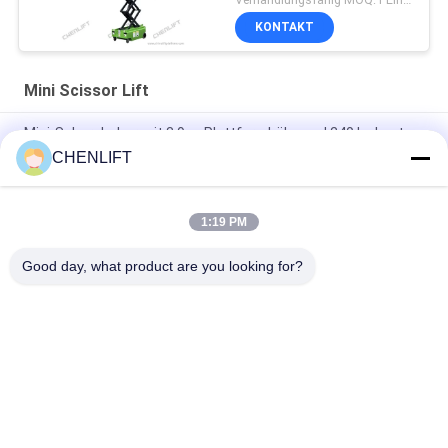
KONTAKT
Mini Scissor Lift
Mini-Schereheber mit 3,9 m Plattformhöhe und 240 kg Last
CHENLIFT
MX300S 3m 240kg Last Mini-Modell Selbstfahrender
Scherenhubarbeitsbühne mit hydraulischem Drehrad
1:19 PM
MK390 3,9m 240kg Tragfähigkeit Schere Arbeitsplattform
Mini-Typ mobile Schere Lift
Good day, what product are you looking for?
Beliebte Kategorien
Alle
Hydraulische 
Selbstfahrende 
Liftplattform
Scherenhebebühne
Mobile 
Mini Scissor Lift
Scherenhebebühne