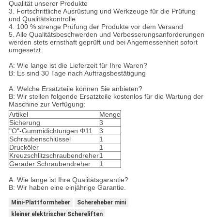
Qualität unserer Produkte
3. Fortschrittliche Ausrüstung und Werkzeuge für die Prüfung
und Qualitätskontrolle
4. 100 % strenge Prüfung der Produkte vor dem Versand
5. Alle Qualitätsbeschwerden und Verbesserungsanforderungen
werden stets ernsthaft geprüft und bei Angemessenheit sofort
umgesetzt.
A: Wie lange ist die Lieferzeit für Ihre Waren?
B: Es sind 30 Tage nach Auftragsbestätigung
A: Welche Ersatzteile können Sie anbieten?
B: Wir stellen folgende Ersatzteile kostenlos für die Wartung der
Maschine zur Verfügung:
Artikel
Menge
Sicherung
3
"O"-Gummidichtungen Φ11
3
Schraubenschlüssel
1
Drucköler
1
Kreuzschlitzschraubendreher
1
Gerader Schraubendreher
1
A: Wie lange ist Ihre Qualitätsgarantie?
B: Wir haben eine einjährige Garantie.
Mini-Plattformheber
Schereheber mini
kleiner elektrischer Schereliften