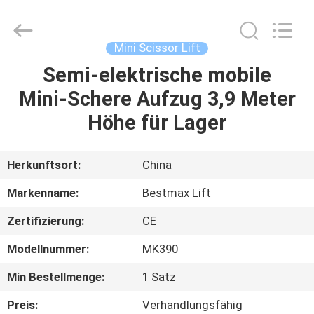
(SUZHOU)
MACHINERY
CO
LTD.
All
Mini Scissor Lift
Rights
Reserved.
Semi-elektrische mobile
ZU
Mini-Schere Aufzug 3,9 Meter
HAUSE
Höhe für Lager
PRODUKTE
Herkunftsort:
China
ÜBER
Markenname:
Bestmax Lift
UNS
Zertifizierung:
CE
Modellnummer:
MK390
WERKSBESICHTIGUNG
Min Bestellmenge:
1 Satz
QUALITÄTSKONTROLLE
Preis:
Verhandlungsfähig