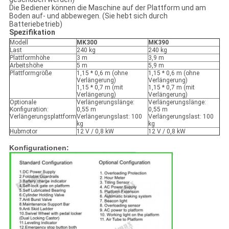
Die Bediener können die Maschine auf der Plattform und am
Boden auf- und abbewegen. (Sie hebt sich durch
Batteriebetrieb)
Spezifikation
Modell
MK300
MK390
Last
240 kg
240 kg
Plattformhöhe
3 m
3,9 m
Arbeitshöhe
5 m
5,9 m
Plattformgröße
1,15 * 0,6 m (ohne
1,15 * 0,6 m (ohne
Verlängerung)
Verlängerung)
1,15 * 0,7 m (mit
1,15 * 0,7 m (mit
Verlängerung)
Verlängerung)
Optionale
Verlängerungslänge:
Verlängerungslänge:
Konfiguration:
0,55 m
0,55 m
Verlängerungsplattform
Verlängerungslast: 100
Verlängerungslast: 100
kg
kg
Hubmotor
12 V / 0,8 kW
12 V / 0,8 kW
Konfigurationen: