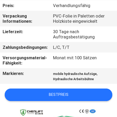
Preis:
Verhandlungsfähig
KONTAKT
Verpackung
PVC-Folie in Paletten oder
MIT
Informationen:
Holzkiste eingewickelt
UNS
Lieferzeit:
30 Tage nach
Auftragsbestätigung
NEUIGKEITEN
Zahlungsbedingungen:
L/C, T/T
Versorgungsmaterial-
Monat mit 100 Sätzen
BITTE UM
Fähigkeit:
EIN
Markieren:
,
mobile hydraulische Aufzüge
ANGEBOT
Hydraulische Arbeitsbühne
BESTPREIS
SITEMAP
DATENSCHUTZRICHTLINIE