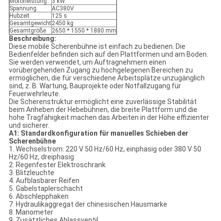
Motorleistung
3 kW
Spannung
AC380V
Hubzeit
125 s
Gesamtgewicht
2450 kg
Gesamtgröße
2650 * 1550 * 1880 mm
Beschreibung:
Diese mobile Scherenbühne ist einfach zu bedienen. Die
Bedienfelder befinden sich auf den Plattformen und am Boden.
Sie werden verwendet, um Auftragnehmern einen
vorübergehenden Zugang zu hochgelegenen Bereichen zu
ermöglichen, die für verschiedene Arbeitsplätze unzugänglich
sind, z. B. Wartung, Bauprojekte oder Notfallzugang für
Feuerwehrleute.
Die Scherenstruktur ermöglicht eine zuverlässige Stabilität
beim Anheben der Hebebühnen, die breite Plattform und die
hohe Tragfähigkeit machen das Arbeiten in der Höhe effizienter
und sicherer.
A1: Standardkonfiguration für manuelles Schieben der
Scherenbühne
1. Wechselstrom: 220 V 50 Hz/60 Hz, einphasig oder 380 V 50
Hz/60 Hz, dreiphasig
2. Regenfester Elektroschrank
3. Blitzleuchte
4. Aufblasbarer Reifen
5. Gabelstaplerschacht
6. Abschlepphaken
7. Hydraulikaggregat der chinesischen Hausmarke
8. Manometer
9. Zusätzliches Ablassventil