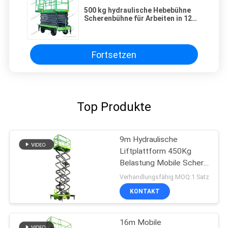
500 kg hydraulische Hebebühne
Scherenbühne für Arbeiten in 12
Metern Höhe Personenaufzug
Fortsetzen
Top Produkte
9m Hydraulische
Liftplattform 450Kg
Belastung Mobile Schere
Lift
Verhandlungsfähig MOQ:1 Satz
KONTAKT
16m Mobile