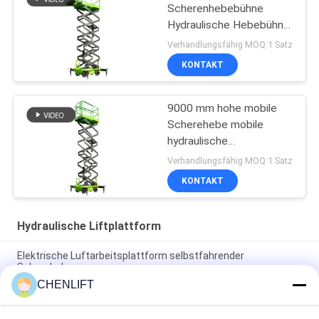
Scherenhebebühne
Hydraulische Hebebühne
mit
Verhandlungsfähig MOQ:1 Satz
Verlängerungsplattform
KONTAKT
9000 mm hohe mobile
Scherehebe mobile
hydraulische
Hebeplattform zur
Verhandlungsfähig MOQ:1 Satz
Reinigung
KONTAKT
Hydraulische Liftplattform
Elektrische Luftarbeitsplattform selbstfahrender
Schereheber
CHENLIFT
10m Hydraulische Liftplattform Elektrische selbstfahrende
Schere Lift mit Erweiterungsplattform 450Kg Belastung