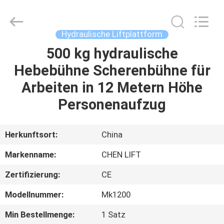
(SUZHOU)
MACHINERY
CO
LTD.
All
Hydraulische Liftplattform
Rights
Reserved.
500 kg hydraulische
ZU
Hebebühne Scherenbühne für
HAUSE
Arbeiten in 12 Metern Höhe
PRODUKTE
Personenaufzug
ÜBER
Herkunftsort:
China
UNS
Markenname:
CHEN LIFT
Zertifizierung:
CE
WERKSBESICHTIGUNG
Modellnummer:
Mk1200
QUALITÄTSKONTROLLE
Min Bestellmenge:
1 Satz