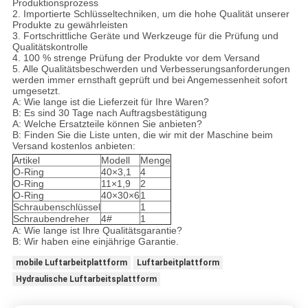
Produktionsprozess
2. Importierte Schlüsseltechniken, um die hohe Qualität unserer
Produkte zu gewährleisten
3. Fortschrittliche Geräte und Werkzeuge für die Prüfung und
Qualitätskontrolle
4. 100 % strenge Prüfung der Produkte vor dem Versand
5. Alle Qualitätsbeschwerden und Verbesserungsanforderungen
werden immer ernsthaft geprüft und bei Angemessenheit sofort
umgesetzt.
A: Wie lange ist die Lieferzeit für Ihre Waren?
B: Es sind 30 Tage nach Auftragsbestätigung
A: Welche Ersatzteile können Sie anbieten?
B: Finden Sie die Liste unten, die wir mit der Maschine beim
Versand kostenlos anbieten:
Artikel
Modell
Menge
O-Ring
40×3,1
4
O-Ring
11×1,9
2
O-Ring
40×30×6
1
Schraubenschlüssel
1
Schraubendreher
4#
1
A: Wie lange ist Ihre Qualitätsgarantie?
B: Wir haben eine einjährige Garantie.
mobile Luftarbeitplattform
Luftarbeitplattform
Hydraulische Luftarbeitsplattform