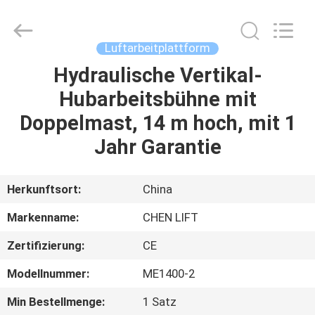
(SUZHOU)
MACHINERY
CO
LTD.
All
Luftarbeitplattform
Rights
Reserved.
Hydraulische Vertikal-
ZU
Hubarbeitsbühne mit
HAUSE
Doppelmast, 14 m hoch, mit 1
PRODUKTE
Jahr Garantie
ÜBER
Herkunftsort:
China
UNS
Markenname:
CHEN LIFT
Zertifizierung:
CE
WERKSBESICHTIGUNG
Modellnummer:
ME1400-2
QUALITÄTSKONTROLLE
Min Bestellmenge:
1 Satz