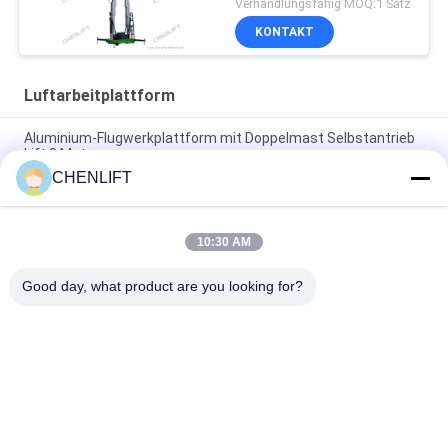
Verhandlungsfähig MOQ:1 Satz
KONTAKT
Luftarbeitplattform
Aluminium-Flugwerkplattform mit Doppelmast Selbstantrieb
Lift 9 Meter
CHENLIFT
10 Meter Höhe Arbeitsbühne mit Doppelmast hydraulischer
Vertikallift
10:30 AM
Luftarbeitsplattform aus Aluminium mit Aufzugshöhe 14 m
Plattformhöhe Vierfachmast 300 kg
Good day, what product are you looking for?
Beliebte Kategorien
Alle
Hydraulische 
Selbstfahrende 
Liftplattform
Scherenhebebühne
Mobile 