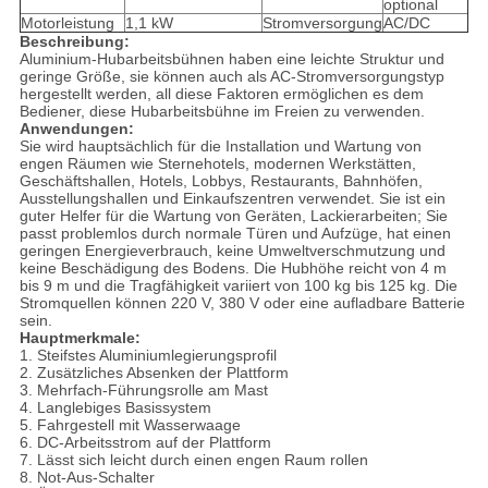
optional
Motorleistung
1,1 kW
Stromversorgung
AC/DC
Beschreibung:
Aluminium-Hubarbeitsbühnen haben eine leichte Struktur und
geringe Größe, sie können auch als AC-Stromversorgungstyp
hergestellt werden, all diese Faktoren ermöglichen es dem
Bediener, diese Hubarbeitsbühne im Freien zu verwenden.
Anwendungen:
Sie wird hauptsächlich für die Installation und Wartung von
engen Räumen wie Sternehotels, modernen Werkstätten,
Geschäftshallen, Hotels, Lobbys, Restaurants, Bahnhöfen,
Ausstellungshallen und Einkaufszentren verwendet. Sie ist ein
guter Helfer für die Wartung von Geräten, Lackierarbeiten; Sie
passt problemlos durch normale Türen und Aufzüge, hat einen
geringen Energieverbrauch, keine Umweltverschmutzung und
keine Beschädigung des Bodens. Die Hubhöhe reicht von 4 m
bis 9 m und die Tragfähigkeit variiert von 100 kg bis 125 kg. Die
Stromquellen können 220 V, 380 V oder eine aufladbare Batterie
sein.
Hauptmerkmale:
1. Steifstes Aluminiumlegierungsprofil
2. Zusätzliches Absenken der Plattform
3. Mehrfach-Führungsrolle am Mast
4. Langlebiges Basissystem
5. Fahrgestell mit Wasserwaage
6. DC-Arbeitsstrom auf der Plattform
7. Lässt sich leicht durch einen engen Raum rollen
8. Not-Aus-Schalter