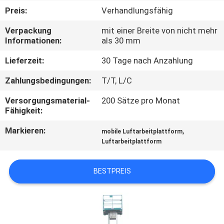
Preis:
Verhandlungsfähig
KONTAKT
Verpackung
mit einer Breite von nicht mehr
MIT
Informationen:
als 30 mm
UNS
Lieferzeit:
30 Tage nach Anzahlung
Zahlungsbedingungen:
T/T, L/C
NEUIGKEITEN
Versorgungsmaterial-
200 Sätze pro Monat
Fähigkeit:
BITTE UM
Markieren:
,
mobile Luftarbeitplattform
EIN
Luftarbeitplattform
ANGEBOT
BESTPREIS
SITEMAP
DATENSCHUTZRICHTLINIE