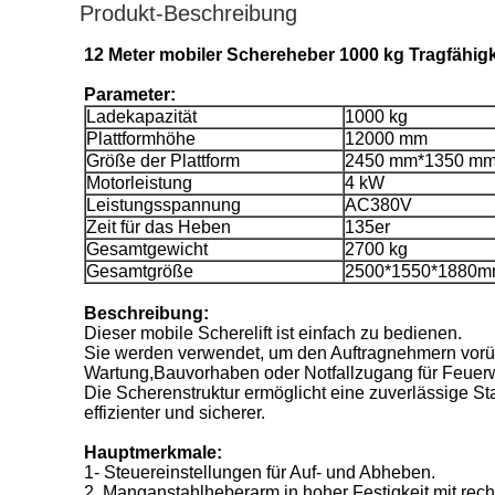
Produkt-Beschreibung
12 Meter mobiler Schereheber 1000 kg Tragfähigke
Parameter:
Ladekapazität
1000 kg
Plattformhöhe
12000 mm
Größe der Plattform
2450 mm*1350 m
Motorleistung
4 kW
Leistungsspannung
AC380V
Zeit für das Heben
135er
Gesamtgewicht
2700 kg
Gesamtgröße
2500*1550*1880
Beschreibung:
Dieser mobile Scherelift ist einfach zu bedienen.
Sie werden verwendet, um den Auftragnehmern vorüb
Wartung,Bauvorhaben oder Notfallzugang für Feuer
Die Scherenstruktur ermöglicht eine zuverlässige St
effizienter und sicherer.
Hauptmerkmale:
1- Steuereinstellungen für Auf- und Abheben.
2. Manganstahlheberarm in hoher Festigkeit mit rec