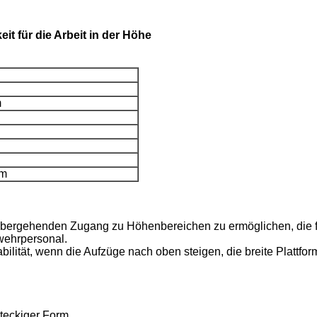
it für die Arbeit in der Höhe
m
mm
ergehenden Zugang zu Höhenbereichen zu ermöglichen, die für v
wehrpersonal.
abilität, wenn die Aufzüge nach oben steigen, die breite Plattf
hteckiger Form