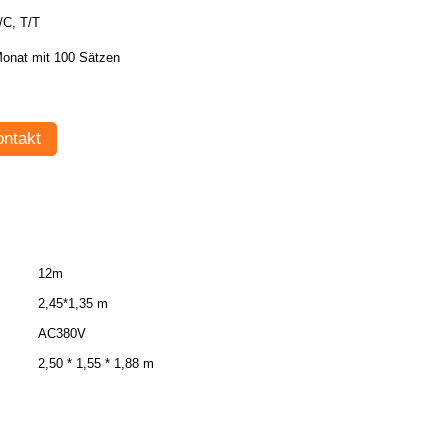
/C, T/T
onat mit 100 Sätzen
ntakt
12m
2,45*1,35 m
AC380V
2,50 * 1,55 * 1,88 m