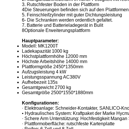
3. Rutschfester Boden in der Plattform
4Die Steuerungen befinden sich auf den Plattforme
5. Feinschleifzylinder mit guter Dichtungsleistung
6- Die Schranken werden ordentlich gefaltet.
7. Batterie und Batterieladegerät in Bulit
8Optionale Erweiterungsplattform
Hauptparameter:
Modell: MK1200T
Ladekapazität 1000 kg
Höchstplattformhöhe 12000 mm
Höchste Arbeitshöhe 14000 mm
Plattformgröße 2450*1350mm
Aufzugsleistung 4 kW
Leistungsspannung AC380V
Aufhebezeit 135s
Gesamtgewicht 2700 kg
Gesamtgröße 2500*1550*1880mm
Konfigurationen:
· Elektroanlage: Schneider-Kontakter, SANLICO-Kn
• Hydraulisches System: Kraftpaket der Marke Hycm
· Schere Arm Unterstützung: Hochfestigkeit Mangan
· Plattformoberfläche: rutschfeste Kartenplatte
· Reifen: 6 Zoll und 8 Zoll