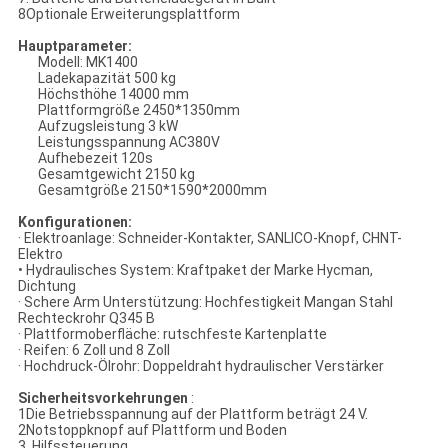
8Optionale Erweiterungsplattform
Hauptparameter:
Modell: MK1400
Ladekapazität 500 kg
Höchsthöhe 14000 mm
Plattformgröße 2450*1350mm
Aufzugsleistung 3 kW
Leistungsspannung AC380V
Aufhebezeit 120s
Gesamtgewicht 2150 kg
Gesamtgröße 2150*1590*2000mm
Konfigurationen:
· Elektroanlage: Schneider-Kontakter, SANLICO-Knopf, CHNT-
Elektro
• Hydraulisches System: Kraftpaket der Marke Hycman,
Dichtung
· Schere Arm Unterstützung: Hochfestigkeit Mangan Stahl
Rechteckrohr Q345 B
· Plattformoberfläche: rutschfeste Kartenplatte
· Reifen: 6 Zoll und 8 Zoll
· Hochdruck-Ölrohr: Doppeldraht hydraulischer Verstärker
Sicherheitsvorkehrungen
:
1Die Betriebsspannung auf der Plattform beträgt 24 V.
2Notstoppknopf auf Plattform und Boden
3. Hilfssteuerung