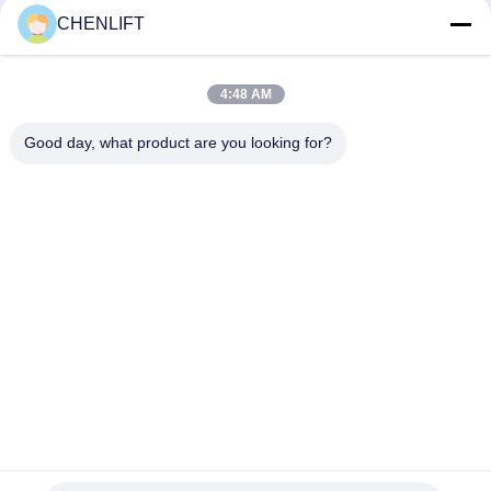
CHENLIFT
14M kleiner elektrischer Scherenhubtisch mit motorisiertem
Gerät, Tragfähigkeit 450 kg
4:48 AM
Mini-Handhubarbeitsbühne 3,9 Meter mit rutschfester
Riffelblech-Plattform
Good day, what product are you looking for?
Beliebte Kategorien
Alle
Hydraulische 
Selbstfahrende 
Liftplattform
Scherenhebebühne
Mobile 
Mini Scissor Lift
Scherenhebebühne
Vertikalhubplattform
Luftarbeitplattform
Elektrischer 
Boomaufzug
Auftrags-Pflücker