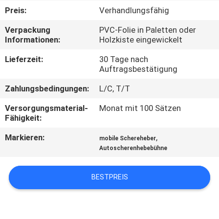
Preis:
Verhandlungsfähig
KONTAKT
Verpackung
PVC-Folie in Paletten oder
MIT
Informationen:
Holzkiste eingewickelt
UNS
Lieferzeit:
30 Tage nach
Auftragsbestätigung
NEUIGKEITEN
Zahlungsbedingungen:
L/C, T/T
Versorgungsmaterial-
Monat mit 100 Sätzen
BITTE UM
Fähigkeit:
EIN
Markieren:
,
mobile Schereheber
ANGEBOT
Autoscherenhebebühne
BESTPREIS
SITEMAP
DATENSCHUTZRICHTLINIE