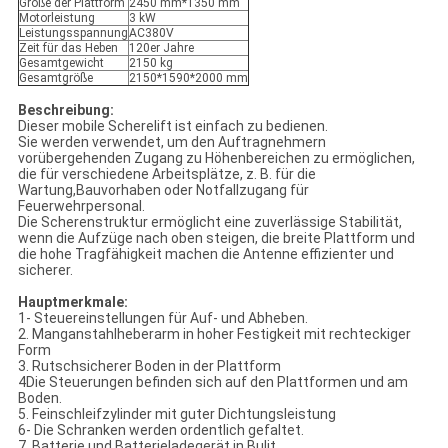
Größe der Plattform
2450 mm*1350 mm
Motorleistung
3 kW
Leistungsspannung
AC380V
Zeit für das Heben
120er Jahre
Gesamtgewicht
2150 kg
Gesamtgröße
2150*1590*2000 mm
Beschreibung:
Dieser mobile Scherelift ist einfach zu bedienen.
Sie werden verwendet, um den Auftragnehmern
vorübergehenden Zugang zu Höhenbereichen zu ermöglichen,
die für verschiedene Arbeitsplätze, z. B. für die
Wartung,Bauvorhaben oder Notfallzugang für
Feuerwehrpersonal.
Die Scherenstruktur ermöglicht eine zuverlässige Stabilität,
wenn die Aufzüge nach oben steigen, die breite Plattform und
die hohe Tragfähigkeit machen die Antenne effizienter und
sicherer.
Hauptmerkmale:
1- Steuereinstellungen für Auf- und Abheben.
2. Manganstahlheberarm in hoher Festigkeit mit rechteckiger
Form
3. Rutschsicherer Boden in der Plattform
4Die Steuerungen befinden sich auf den Plattformen und am
Boden.
5. Feinschleifzylinder mit guter Dichtungsleistung
6- Die Schranken werden ordentlich gefaltet.
7. Batterie und Batterieladegerät in Bulit