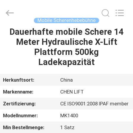
(SUZHOU)
MACHINERY
CO
LTD.
All
Mobile Scherenhebebühne
Rights
Reserved.
Dauerhafte mobile Schere 14
ZU
Meter Hydraulische X-Lift
HAUSE
Plattform 500kg
PRODUKTE
Ladekapazität
ÜBER
Herkunftsort:
China
UNS
Markenname:
CHEN LIFT
Zertifizierung:
CE ISO9001:2008 IPAF member
WERKSBESICHTIGUNG
Modellnummer:
MK1400
QUALITÄTSKONTROLLE
Min Bestellmenge:
1 Satz