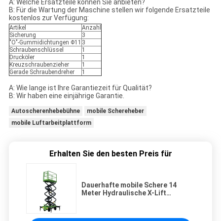
A: Welche Ersatzteile können Sie anbieten?
B: Für die Wartung der Maschine stellen wir folgende Ersatzteile
kostenlos zur Verfügung:
Artikel
Anzahl
Sicherung
3
"O"-Gummidichtungen Φ11
3
Schraubenschlüssel
1
Drucköler
1
Kreuzschraubenzieher
1
Gerade Schraubendreher
1
A: Wie lange ist Ihre Garantiezeit für Qualität?
B: Wir haben eine einjährige Garantie.
Autoscherenhebebühne
mobile Schereheber
mobile Luftarbeitplattform
Erhalten Sie den besten Preis für
Dauerhafte mobile Schere 14
Meter Hydraulische X-Lift
Plattform 500kg Ladekapazität