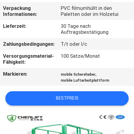
Verpackung
PVC filmumhüllt in den
KONTAKT
Informationen:
Paletten oder im Holzetui
MIT
Lieferzeit:
30 Tage nach
UNS
Auftragsbestätigung
Zahlungsbedingungen:
T/t oder l/c
NEUIGKEITEN
Versorgungsmaterial-
100 Sätze/Monat
Fähigkeit:
BITTE UM
Markieren:
,
mobile Schereheber
EIN
mobile Luftarbeitplattform
ANGEBOT
BESTPREIS
SITEMAP
DATENSCHUTZRICHTLINIE