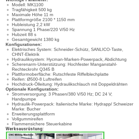
Modell: MK1100
Tragfähigkeit 500 kg
Maximale Höhe 11 m
Plattformgröße 2100 * 1150 mm
Hubleistung 2,2 kW
Spannung 1 Phase/220 V/50 Hz
Hubzeit 88 s
Gesamtgewicht 1380 kg
Konfigurationen:
Elektrisches System: Schneider-Schütz, SANLICO-Taste,
CHNT-Elektrik
Hydrauliksystem: Hycman-Marken-Powerpack, Abdichtung
Scherenarm-Unterstützung: Hochfester Manganstahl-
Rechteckrohr Q345 B
Plattformoberfläche: Rutschfeste Riffelblechplatte
Reifen: Ø500-8 Luftreifen
Hochdruck-Ölleitung: Hydraulikschlauch mit Doppeldrähten
Optionale Konfiguration:
Stromversorgung: 3 Phasen/380 V/50 Hz; DC 24 V;
Handpumpe
Hydraulik-Powerpack: Italienische Marke: Hydrapp/ Schweizer
Marke: Bucher
Erweiterungsplattform
Vollgummireifen
Flammensichere Steuerkabine
Werksausrüstung: