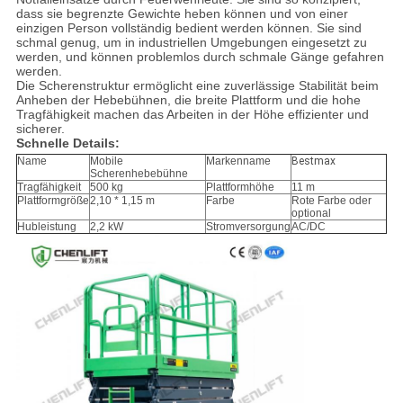
dass sie begrenzte Gewichte heben können und von einer
einzigen Person vollständig bedient werden können. Sie sind
schmal genug, um in industriellen Umgebungen eingesetzt zu
werden, und können problemlos durch schmale Gänge gefahren
werden.
Die Scherenstruktur ermöglicht eine zuverlässige Stabilität beim
Anheben der Hebebühnen, die breite Plattform und die hohe
Tragfähigkeit machen das Arbeiten in der Höhe effizienter und
sicherer.
Schnelle Details:
Name
Mobile
Markenname
Bestmax
Scherenhebebühne
Tragfähigkeit
500 kg
Plattformhöhe
11 m
Plattformgröße
2,10 * 1,15 m
Farbe
Rote Farbe oder
optional
Hubleistung
2,2 kW
Stromversorgung
AC/DC