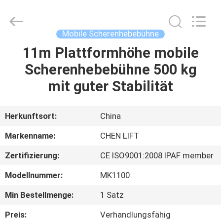
(SUZHOU)
MACHINERY
CO
LTD.
All
Mobile Scherenhebebühne
Rights
Reserved.
11m Plattformhöhe mobile
ZU
Scherenhebebühne 500 kg
HAUSE
mit guter Stabilität
PRODUKTE
Herkunftsort:
China
ÜBER
Markenname:
CHEN LIFT
UNS
Zertifizierung:
CE ISO9001:2008 IPAF member
Modellnummer:
MK1100
WERKSBESICHTIGUNG
Min Bestellmenge:
1 Satz
QUALITÄTSKONTROLLE
Preis:
Verhandlungsfähig