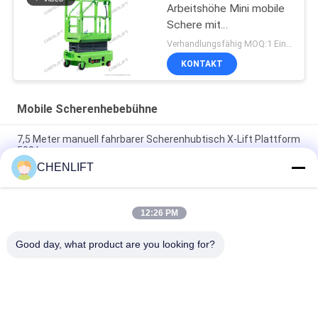
Arbeitshöhe Mini mobile
Schere mit
Erweiterungsplattform
Verhandlungsfähig MOQ:1 Einheit
KONTAKT
Mobile Scherenhebebühne
7,5 Meter manuell fahrbarer Scherenhubtisch X-Lift Plattform
500 kg
CHENLIFT
14M kleiner elektrischer Scherenhubtisch mit motorisiertem
Gerät, Tragfähigkeit 450 kg
12:26 PM
Mini-Handhubarbeitsbühne 3,9 Meter mit rutschfester
Riffelblech-Plattform
Good day, what product are you looking for?
Beliebte Kategorien
Alle
Hydraulische 
Selbstfahrende 