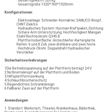
· Gesamtgewicht 520 kg
· Gesamtgröße 1320*760*1920mm
Konfigurationen:
· Elektroanlage: Schneider-Kontakter, SANLICO-Knopf,
CHNT-Elektro
· Hydraulisches System: Hycman Kraftpaket, Dichtung
· Schere Arm Unterstützung: Hochfestigkeit Mangan
Stahl Rechteckrohr Q345 B
· Plattformoberfläche: Antischleifer-Kartenplatte
Reifen: 6 und 8 Zoll, zwei drehbare und zwei feste.
· Hochdruck-Ölrohr: Doppeldraht hydraulischer
Verstärker
Sicherheitsvorkehrungen
1Die Betriebsspannung auf der Plattform beträgt 24 V.
2.Notbremsknopf auf der Plattform und Boden
3.Hilfsplattformsenkung
4.Schlauchbrüchenschutz
5.Regendichtes Schrankdesign
6.Fallbarer Zaun auf der Plattform
Anwendungen:
1. Standort: Werkstatt, Theater, Krankenhaus, Bibliothek,