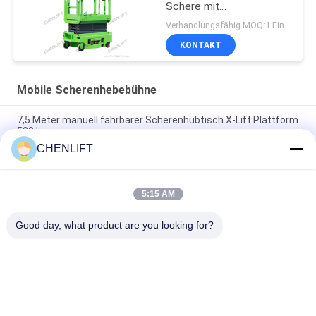
Schere mit
Erweiterungsplattform
Verhandlungsfähig MOQ:1 Einheit
KONTAKT
Mobile Scherenhebebühne
7,5 Meter manuell fahrbarer Scherenhubtisch X-Lift Plattform
500 kg
CHENLIFT
14M kleiner elektrischer Scherenhubtisch mit motorisiertem
Gerät, Tragfähigkeit 450 kg
5:15 AM
Mini-Handhubarbeitsbühne 3,9 Meter mit rutschfester
Riffelblech-Plattform
Good day, what product are you looking for?
Beliebte Kategorien
Alle
Hydraulische 
Selbstfahrende 
Liftplattform
Scherenhebebühne