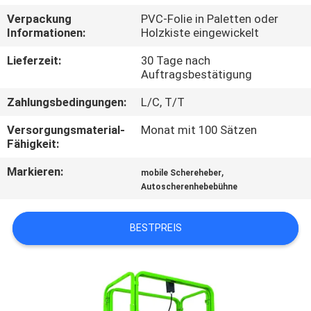
Verpackung
PVC-Folie in Paletten oder
KONTAKT
Informationen:
Holzkiste eingewickelt
MIT
Lieferzeit:
30 Tage nach
UNS
Auftragsbestätigung
Zahlungsbedingungen:
L/C, T/T
NEUIGKEITEN
Versorgungsmaterial-
Monat mit 100 Sätzen
Fähigkeit:
BITTE UM
Markieren:
,
mobile Schereheber
EIN
Autoscherenhebebühne
ANGEBOT
BESTPREIS
SITEMAP
DATENSCHUTZRICHTLINIE