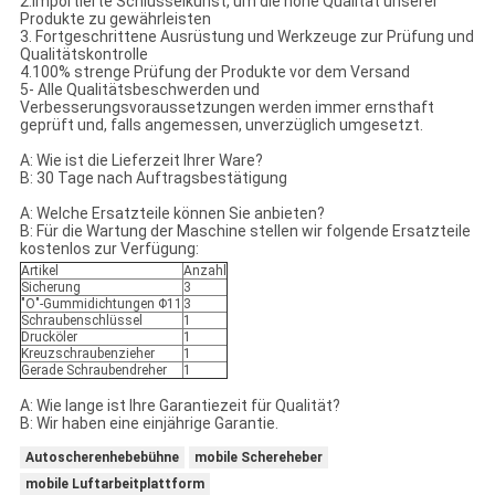
2.Importierte Schlüsselkunst, um die hohe Qualität unserer
Produkte zu gewährleisten
3. Fortgeschrittene Ausrüstung und Werkzeuge zur Prüfung und
Qualitätskontrolle
4.100% strenge Prüfung der Produkte vor dem Versand
5- Alle Qualitätsbeschwerden und
Verbesserungsvoraussetzungen werden immer ernsthaft
geprüft und, falls angemessen, unverzüglich umgesetzt.
A: Wie ist die Lieferzeit Ihrer Ware?
B: 30 Tage nach Auftragsbestätigung
A: Welche Ersatzteile können Sie anbieten?
B: Für die Wartung der Maschine stellen wir folgende Ersatzteile
kostenlos zur Verfügung:
Artikel
Anzahl
Sicherung
3
"O"-Gummidichtungen Φ11
3
Schraubenschlüssel
1
Drucköler
1
Kreuzschraubenzieher
1
Gerade Schraubendreher
1
A: Wie lange ist Ihre Garantiezeit für Qualität?
B: Wir haben eine einjährige Garantie.
Autoscherenhebebühne
mobile Schereheber
mobile Luftarbeitplattform