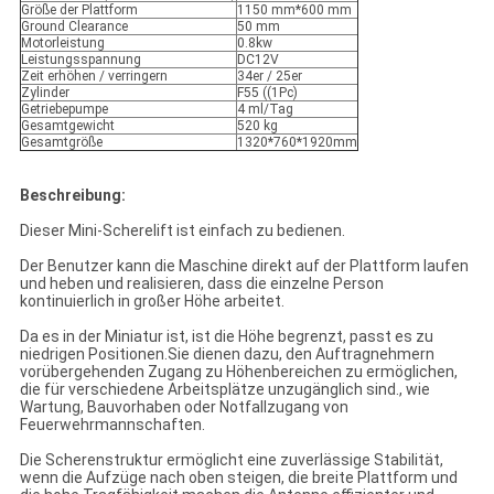
Größe der Plattform
1150 mm*600 mm
Ground Clearance
50 mm
Motorleistung
0.8kw
Leistungsspannung
DC12V
Zeit erhöhen / verringern
34er / 25er
Zylinder
F55 ((1Pc)
Getriebepumpe
4 ml/Tag
Gesamtgewicht
520 kg
Gesamtgröße
1320*760*1920mm
Beschreibung:
Dieser Mini-Scherelift ist einfach zu bedienen.
Der Benutzer kann die Maschine direkt auf der Plattform laufen
und heben und realisieren, dass die einzelne Person
kontinuierlich in großer Höhe arbeitet.
Da es in der Miniatur ist, ist die Höhe begrenzt, passt es zu
niedrigen Positionen.Sie dienen dazu, den Auftragnehmern
vorübergehenden Zugang zu Höhenbereichen zu ermöglichen,
die für verschiedene Arbeitsplätze unzugänglich sind., wie
Wartung, Bauvorhaben oder Notfallzugang von
Feuerwehrmannschaften.
Die Scherenstruktur ermöglicht eine zuverlässige Stabilität,
wenn die Aufzüge nach oben steigen, die breite Plattform und