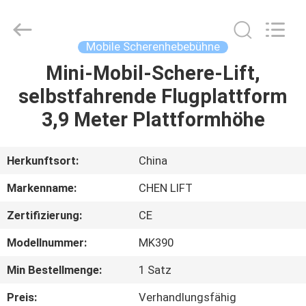
(SUZHOU)
MACHINERY
CO
LTD.
All
Mobile Scherenhebebühne
Rights
Reserved.
Mini-Mobil-Schere-Lift,
ZU
selbstfahrende Flugplattform
HAUSE
3,9 Meter Plattformhöhe
PRODUKTE
Herkunftsort:
China
ÜBER
Markenname:
CHEN LIFT
UNS
Zertifizierung:
CE
Modellnummer:
MK390
WERKSBESICHTIGUNG
Min Bestellmenge:
1 Satz
QUALITÄTSKONTROLLE
Preis:
Verhandlungsfähig