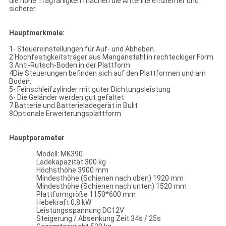
die hohe Tragfähigkeit machen die Antenne effizienter und
sicherer.
Hauptmerkmale:
1- Steuereinstellungen für Auf- und Abheben.
2.Hochfestigkeitsträger aus Manganstahl in rechteckiger Form
3.Anti-Rutsch-Boden in der Plattform
4Die Steuerungen befinden sich auf den Plattformen und am
Boden.
5- Feinschleifzylinder mit guter Dichtungsleistung
6- Die Geländer werden gut gefaltet.
7.Batterie und Batterieladegerät in Bulit
8Optionale Erweiterungsplattform
Hauptparameter
· Modell: MK390
· Ladekapazität 300 kg
· Höchsthöhe 3900 mm
· Mindesthöhe (Schienen nach oben) 1920 mm
· Mindesthöhe (Schienen nach unten) 1520 mm
· Plattformgröße 1150*600 mm
· Hebekraft 0,8 kW
· Leistungsspannung DC12V
· Steigerung / Absenkung Zeit 34s / 25s