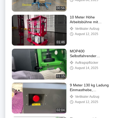
August 08, 2025
00:56
10 Meter Höhe
Arbeitsbühne mit
Doppelmast
Vertikaler Aufzug
hydraulischer Vertikallift
August 12, 2025
01:46
MOP400
Selbstfahrender
Kommissionierer mit
Auftragspflücker
Elektroantrieb
August 14, 2025
01:15
9 Meter 130 kg Ladung
Einmasthebe,
Aluminium mobile
Vertikaler Aufzug
Luftarbeitsplattform
August 12, 2025
02:04