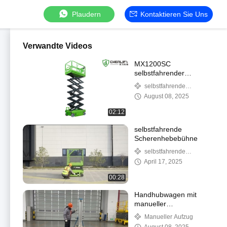
Plaudern
Kontaktieren Sie Uns
Verwandte Videos
MX1200SC
selbstfahrender
Schereliften für
selbstfahrende
Luftarbeit CHENLIFT
Scherenhebebühne
August 08, 2025
02:12
selbstfahrende
Scherenhebebühne
selbstfahrende
Scherenhebebühne
April 17, 2025
00:28
Handhubwagen mit
manueller
Materialhebefunktion
Manueller Aufzug