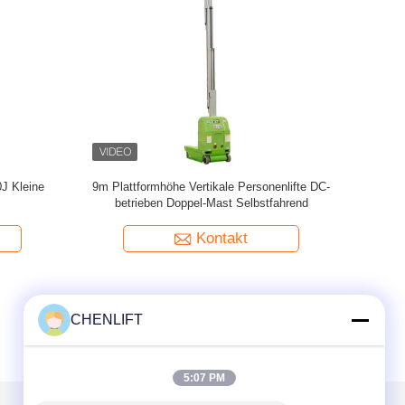
ift 10m
Doppelmast-Handhub-Vertikalhubarbeitsbühne
gkeit
für 10 m Plattformhöhe
Kontakt
CHENLIFT
5:07 PM