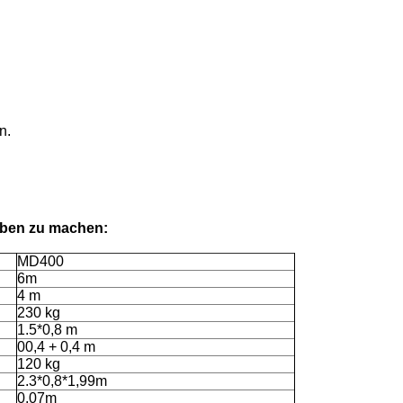
n.
gaben zu machen:
MD400
6m
4 m
230 kg
1.5*0,8 m
00,4 + 0,4 m
120 kg
2.3*0,8*1,99m
0.07m