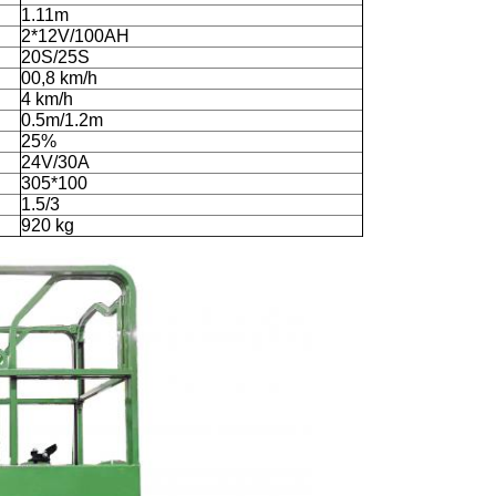
1.11m
2*12V/100AH
20S/25S
00,8 km/h
4 km/h
0.5m/1.2m
25%
24V/30A
305*100
1.5/3
920 kg