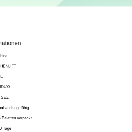
mationen
hina
HENLIFT
CE
MD400
 Satz
erhandlungsfähig
n Paletten verpackt
0 Tage