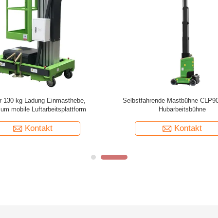
agbare Hubarbeitsbühne 160 kg
Mobile Einmast-Elektro-Vertikall
Beladung
Plattformhöhe 130kg Tragfähi
Kontakt
Kontakt