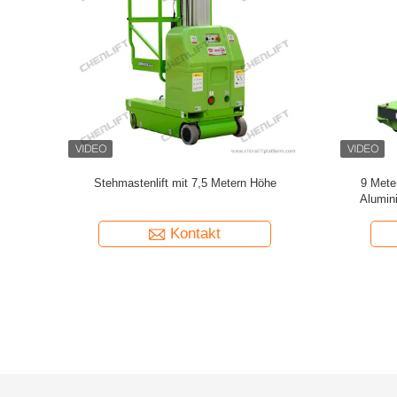
enlifte DC-
1,3 kW Selbstfahrende Vertikal-
10M Tr
ahrend
Hubarbeitsbühne
Kontakt