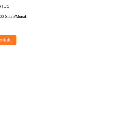
/TL/C
00 Sätze/Monat
ntakt